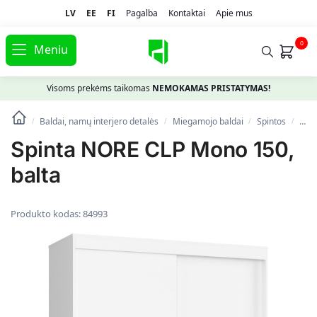
LV
EE
FI
Pagalba
Kontaktai
Apie mus
0
Meniu
Visoms prekėms taikomas
NEMOKAMAS PRISTATYMAS!
Baldai, namų interjero detalės
Miegamojo baldai
Spintos
Spin
/
/
/
/
Spinta NORE CLP Mono 150,
balta
Produkto kodas:
84993