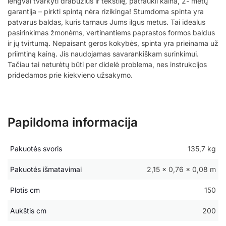
lengvai tvarkyti drabužius ir tekstilę, patraukli kaina, 2- metų
garantija – pirkti spintą nėra rizikinga! Stumdoma spinta yra
patvarus baldas, kuris tarnaus Jums ilgus metus. Tai idealus
pasirinkimas žmonėms, vertinantiems paprastos formos baldus
ir jų tvirtumą. Nepaisant geros kokybės, spinta yra prieinama už
priimtiną kainą. Jis naudojamas savarankiškam surinkimui.
Tačiau tai neturėtų būti per didelė problema, nes instrukcijos
pridedamos prie kiekvieno užsakymo.
Papildoma informacija
Pakuotės svoris
135,7 kg
Pakuotės išmatavimai
2,15 × 0,76 × 0,08 m
Plotis cm
150
Aukštis cm
200