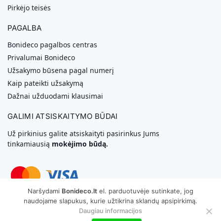
Pirkėjo teisės
PAGALBA
Bonideco pagalbos centras
Privalumai Bonideco
Užsakymo būsena pagal numerį
Kaip pateikti užsakymą
Dažnai užduodami klausimai
GALIMI ATSISKAITYMO BŪDAI
Už pirkinius galite atsiskaityti pasirinkus Jums
tinkamiausią
mokėjimo būdą.
Naršydami
Bonideco.lt
el. parduotuvėje sutinkate, jog
naudojame slapukus, kurie užtikrina sklandų apsipirkimą.
Svetainių Kūrimas
Daugiau informacijos