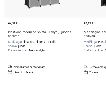
42,31
€
47,19
€
Plastikinė modulinė spinta, 9 skyrių, juodos
Medžiaginė spi
spalvos
spalvos
Medžiaga:
Plastikas, Plienas, Tekstilė
Medžiaga:
Plasti
Spalva:
Juoda
Spalva:
Juoda
Prekės ženklas:
Nenurodyta
Prekės ženklas:
Nemokamas pristatymas!
Nemokamas p
Liko tik:
10+ vnt.
Turime