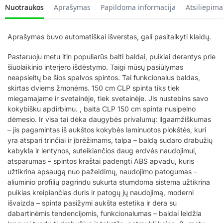
Nuotraukos
Aprašymas
Papildoma informacija
Atsiliepima
Aprašymas buvo automatiškai išverstas, gali pasitaikyti klaidų.
Pastaruoju metu itin populiarūs balti baldai, puikiai derantys prie
šiuolaikinio interjero išdėstymo. Taigi mūsų pasiūlymas
neapsieitų be šios spalvos spintos. Tai funkcionalus baldas,
skirtas dviems žmonėms. 150 cm CLP spinta tiks tiek
miegamajame ir svetainėje, tiek svetainėje. Jis nustebins savo
kokybišku apdirbimu. , balta CLP 150 cm spinta nusipelno
dėmesio. Ir visa tai dėka daugybės privalumų: ilgaamžiškumas
– jis pagamintas iš aukštos kokybės laminuotos plokštės, kuri
yra atspari trinčiai ir įbrėžimams, talpa – baldą sudaro drabužių
kabykla ir lentynos, suteikiančios daug erdvės naudojimui,
atsparumas – spintos kraštai padengti ABS apvadu, kuris
užtikrina apsaugą nuo pažeidimų, naudojimo patogumas –
aliuminio profilių pagrindu sukurta stumdoma sistema užtikrina
puikias kreipiančias duris ir patogų jų naudojimą, moderni
išvaizda – spinta pasižymi aukšta estetika ir dera su
dabartinėmis tendencijomis, funkcionalumas – baldai leidžia