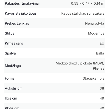
Pakuotės išmatavimai
0,55 × 0,47 × 0,14 m
Kavos staliuko tipas
Kavos staliukas su ratukais
Prekės ženklas
Nenurodyta
Stilius
Modernus
Kilmės šalis
EU
Spalva
Balta
Medžio drožlių plokštė (MDP),
Medžiaga
Plienas
Forma
Stačiakampis
Aukštis cm
38
Ilgis cm
49
Plotis cm
40