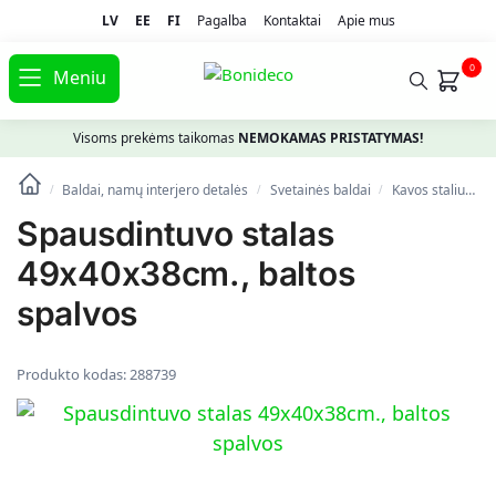
LV
EE
FI
Pagalba
Kontaktai
Apie mus
0
Meniu
Visoms prekėms taikomas
NEMOKAMAS PRISTATYMAS!
Baldai, namų interjero detalės
Svetainės baldai
Kavos staliukai
/
/
/
Spausdintuvo stalas
49x40x38cm., baltos
spalvos
Produkto kodas:
288739