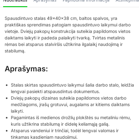
Spausdintuvo stalas 49x40x38 cm, baltos spalvos, yra
praktiškas sprendimas patogiam spausdintuvo laikymui darbo
vietoje. Dviejų pakopų konstrukcija suteikia papildomos vietos
daiktams laikyti ir padeda palaikyti tvarką. Tvirtas metalinis
rėmas bei atsparus stalviršis užtikrina ilgalaikį naudojimą ir
stabilumą.
Aprašymas:
Stalas skirtas spausdintuvo laikymui šalia darbo stalo, leidžia
lengvai pasiekti atspausdintus dokumentus.
Dviejų pakopų dizainas suteikia papildomos vietos darbo
medžiagoms, įrašų grotuvui, augalams ar kitiems daiktams
laikyti.
Pagamintas iš medienos drožlių plokštės su metaliniu rėmu,
kuris užtikrina stabilumą ir didelę keliamąją galią.
Atsparus vandeniui ir trinčiai, todėl lengvai valomas ir
tinkamas kasdieniam naudojimui.