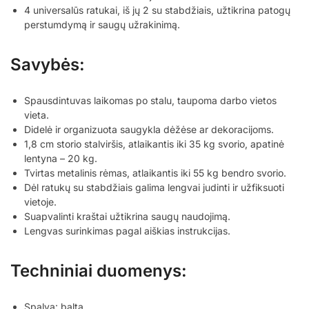
4 universalūs ratukai, iš jų 2 su stabdžiais, užtikrina patogų
perstumdymą ir saugų užrakinimą.
Savybės:
Spausdintuvas laikomas po stalu, taupoma darbo vietos
vieta.
Didelė ir organizuota saugykla dėžėse ar dekoracijoms.
1,8 cm storio stalviršis, atlaikantis iki 35 kg svorio, apatinė
lentyna – 20 kg.
Tvirtas metalinis rėmas, atlaikantis iki 55 kg bendro svorio.
Dėl ratukų su stabdžiais galima lengvai judinti ir užfiksuoti
vietoje.
Suapvalinti kraštai užtikrina saugų naudojimą.
Lengvas surinkimas pagal aiškias instrukcijas.
Techniniai duomenys:
Spalva: balta