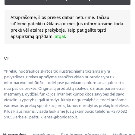
Atsiprašome, šios prekės dabar neturime. Tačiau
siūlome pateikti užklausą ir mes Jus informuosime kada
prekė vėl atsiras prekyboje. Taip pat galite tęsti
apsipirkimą grįždami
atgal
.
*Prekių nuotraukos skirtos tik iliustraciniams tikslams ir yra
pavyzdinės. Prekės aprašyme esančios video nuorodos yra tik
informacinio pobūdžio, todėl jose pateikiama informacija gali skirtis
nuo pačios prekės. Originalių produktų spalvos, užrašai, parametrai,
matmenys, dydžiai, funkcijos, ir/ar bet kurios kitos savybės dėl savo
vizualinių ypatybių gali atrodyti kitaip negu realybėje, todėl prašome
vadovautis prekių specifikacijomis, kurios nurodytos prekių kortelėse.
Kilus klausimams, visada laukiame Jūsų skambučio telefonu +370 632
51053 arba el. paštu klientai@bonideco.lt.
Nuotraukos
Aprašymas
Papildoma informacija
Atsiliepima