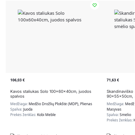
106,03
€
71,63
€
Kavos staliukas Solo 100x60x40cm, juodos
Skandinaviško s
spalvos
90x55x50cm, s
Medžiaga:
Medžio Drožlių Plokštė (MDP), Plienas
Medžiaga:
Medži
Spalva:
Juoda
Masyvas
Prekės ženklas:
Kobi Meble
Spalva:
Smėlio
Prekės ženklas: