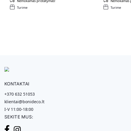
Nemokamas pristatymas!
Nemokamas p
Turime
Turime
KONTAKTAI
+370 632 51053
klientai@bonideco.lt
I-V 11:00-18:00
SEKITE MUS: