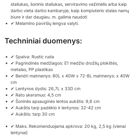
staliukas, šoninis staliukas, serviravimo vežimėlis arba kaip
darbo vieta darbo kambaryje, kaip kompiuterio stalas namų
biure ir dar daugiau. m. galima naudoti
✔ Melamino paviršių lengva valyti.
Techniniai duomenys:
✔ Spalva: Rustic ruda
✔ Pagrindinės medžiagos: E1 medžio drožlių plokštės,
metalas, PP plastikas
✔ Bendri matmenys: 80L x 40W x 72-8L matmenys: x 40W
cm
✔ Lentynos dydis: 26,7L x 33D cm
✔ Rato skersmuo: 4,5 cm
✔ Šoninės apsauginės lentos aukštis: 9,6 cm
✔ Aukštis tarp padėklo ir lentynos: 32-42 cm
✔ Aukštis: tarp 30 cm
✔ Maks. Rekomenduojama apkrova: 20 kg, 2,5 kg (vienai
lentynai)