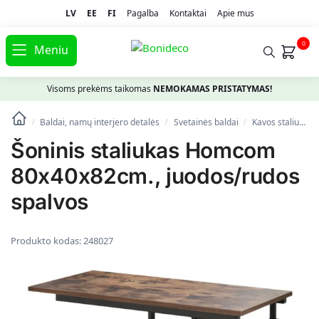
LV
EE
FI
Pagalba
Kontaktai
Apie mus
0
Meniu
Visoms prekėms taikomas
NEMOKAMAS PRISTATYMAS!
Baldai, namų interjero detalės
Svetainės baldai
Kavos staliukai
/
/
/
Šoninis staliukas Homcom
80x40x82cm., juodos/rudos
spalvos
Produkto kodas:
248027