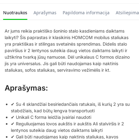
Nuotraukos
Aprašymas
Papildoma informacija
Atsiliepima
Ar jums reikia praktiško šoninio stalo kasdieniams daiktams
laikyti? Šis paprastas ir klasikinis HOMCOM mobilus staliukas
yra praktiškas ir stilingas svetainės sprendimas. Didelis stalo
paviršius ir 2 lentynos suteikia daug vietos daiktams laikyti ir
užtikrina tvarką jūsų namuose. Dėl unikalaus C formos dizaino
jis yra universalus. Jis gali būti naudojamas kaip naktinis
staliukas, sofos staliukas, serviravimo vežimėlis ir kt.
Aprašymas:
✔ Su 4 sklandžiai besiriedančiais ratukais, iš kurių 2 yra su
stabdžiais, kad būtų lengva transportuoti
✔ Unikali C forma leidžia įvairiai naudoti
✔ Reguliuojamas lovos aukštis ir aukštis Ali stalviršis ir 2
lentynos suteikia daug vietos daiktams laikyti
✔ Gali būti naudojamas kaip naktinis staliukas, kavos