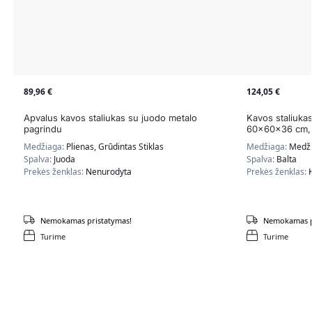
89,96
€
124,05
€
Apvalus kavos staliukas su juodo metalo
Kavos staliuk
pagrindu
60x60x36 cm, 
Medžiaga:
Plienas, Grūdintas Stiklas
Medžiaga:
Medži
Spalva:
Juoda
Spalva:
Balta
Prekės ženklas:
Nenurodyta
Prekės ženklas:
Nemokamas pristatymas!
Nemokamas p
Turime
Turime