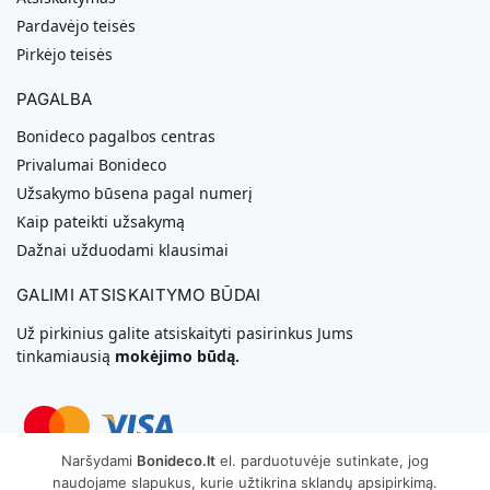
Pardavėjo teisės
Pirkėjo teisės
PAGALBA
Bonideco pagalbos centras
Privalumai Bonideco
Užsakymo būsena pagal numerį
Kaip pateikti užsakymą
Dažnai užduodami klausimai
GALIMI ATSISKAITYMO BŪDAI
Už pirkinius galite atsiskaityti pasirinkus Jums
tinkamiausią
mokėjimo būdą.
Naršydami
Bonideco.lt
el. parduotuvėje sutinkate, jog
naudojame slapukus, kurie užtikrina sklandų apsipirkimą.