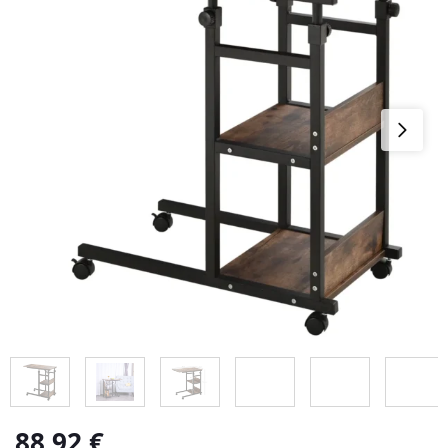
88,92
€