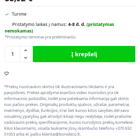
Turime
Pristatymo laikas į namus:
4-8 d. d.
(pristatymas
nemokamas)
*Pristatymo terminai yra preliminarūs.
Į krepšelį
*Prekių nuotraukos skirtos tik iliustraciniams tikslams ir yra
pavyzdinės. Prekės aprašyme esančios video nuorodos yra tik
informacinio pobūdžio, todėl jose pateikiama informacija gali skirtis
nuo pačios prekės. Originalių produktų spalvos, užrašai, parametrai,
matmenys, dydžiai, funkcijos, ir/ar bet kurios kitos savybės dėl savo
vizualinių ypatybių gali atrodyti kitaip negu realybėje, todėl prašome
vadovautis prekių specifikacijomis, kurios nurodytos prekių kortelėse.
Kilus klausimams, visada laukiame Jūsų skambučio telefonu +370 632
51053 arba el. paštu klientai@bonideco.lt.