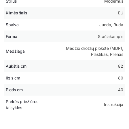
Stilius
Modernus
Kilmės šalis
EU
Spalva
Juoda, Ruda
Forma
Stačiakampis
Medžio drožlių plokštė (MDP),
Medžiaga
Plastikas, Plienas
Aukštis cm
82
Ilgis cm
80
Plotis cm
40
Prekės priežiūros
Instrukcija
taisyklės