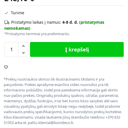
Turime
Pristatymo laikas į namus:
4-8 d. d.
(pristatymas
nemokamas)
*Pristatymo terminai yra preliminarūs.
Į krepšelį
*Prekių nuotraukos skirtos tik iliustraciniams tikslams ir yra
pavyzdinės. Prekės aprašyme esančios video nuorodos yra tik
informacinio pobūdžio, todėl jose pateikiama informacija gali skirtis
nuo pačios prekės. Originalių produktų spalvos, užrašai, parametrai,
matmenys, dydžiai, funkcijos, ir/ar bet kurios kitos savybės dėl savo
vizualinių ypatybių gali atrodyti kitaip negu realybėje, todėl prašome
vadovautis prekių specifikacijomis, kurios nurodytos prekių kortelėse.
Kilus klausimams, visada laukiame Jūsų skambučio telefonu +370 632
51053 arba el. paštu klientai@bonideco.lt.