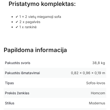
Pristatymo komplektas:
✔ 1 x 2 vietų miegamoji sofa
✔ 2 x pagalvės
✔ 1 x rankinė
Papildoma informacija
Pakuotės svoris
38,8 kg
Pakuotės išmatavimai
0,82 × 0,96 × 0,19 m
Tipas
Sofos-lovos
Prekės ženklas
Homcom
Stilius
Modernus