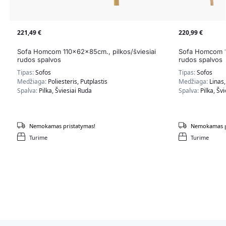
221,49
€
220,99
€
Sofa Homcom 110x62x85cm., pilkos/šviesiai
Sofa Homcom 11
rudos spalvos
rudos spalvos
Tipas:
Sofos
Tipas:
Sofos
Medžiaga:
Poliesteris, Putplastis
Medžiaga:
Linas
Spalva:
Pilka, Šviesiai Ruda
Spalva:
Pilka, Šv
Nemokamas pristatymas!
Nemokamas p
Turime
Turime