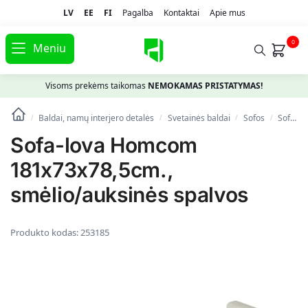
LV
EE
FI
Pagalba
Kontaktai
Apie mus
0
Meniu
Visoms prekėms taikomas
NEMOKAMAS PRISTATYMAS!
Baldai, namų interjero detalės
Svetainės baldai
Sofos
Sofa-lova Homcom 181x73x78,5cm., smėlio/auksinės spalvos
/
/
/
/
Sofa-lova Homcom
181x73x78,5cm.,
smėlio/auksinės spalvos
Produkto kodas:
253185