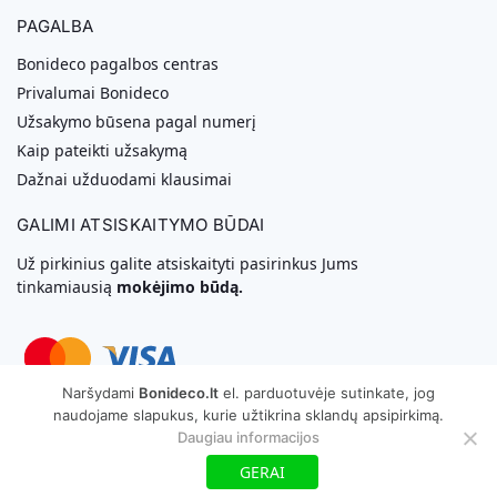
PAGALBA
Bonideco pagalbos centras
Privalumai Bonideco
Užsakymo būsena pagal numerį
Kaip pateikti užsakymą
Dažnai užduodami klausimai
GALIMI ATSISKAITYMO BŪDAI
Už pirkinius galite atsiskaityti pasirinkus Jums
tinkamiausią
mokėjimo būdą.
Naršydami
Bonideco.lt
el. parduotuvėje sutinkate, jog
naudojame slapukus, kurie užtikrina sklandų apsipirkimą.
Svetainių Kūrimas
Daugiau informacijos
Copyright © 2026 MB „Bonideco“. Visos teisės saugomos
GERAI