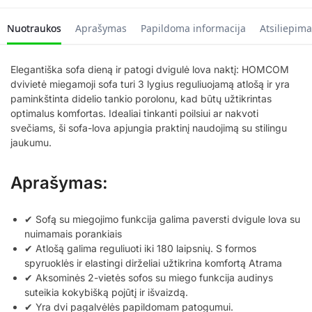
Nuotraukos
Aprašymas
Papildoma informacija
Atsiliepima
Elegantiška sofa dieną ir patogi dvigulė lova naktį: HOMCOM
dvivietė miegamoji sofa turi 3 lygius reguliuojamą atlošą ir yra
paminkštinta didelio tankio porolonu, kad būtų užtikrintas
optimalus komfortas. Idealiai tinkanti poilsiui ar nakvoti
svečiams, ši sofa-lova apjungia praktinį naudojimą su stilingu
jaukumu.
Aprašymas:
✔ Sofą su miegojimo funkcija galima paversti dvigule lova su
nuimamais porankiais
✔ Atlošą galima reguliuoti iki 180 laipsnių. S formos
spyruoklės ir elastingi dirželiai užtikrina komfortą Atrama
✔ Aksominės 2-vietės sofos su miego funkcija audinys
suteikia kokybišką pojūtį ir išvaizdą.
✔ Yra dvi pagalvėlės papildomam patogumui.