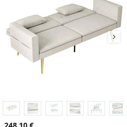
248,10
€