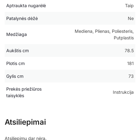
Aptraukta nugarėlė
Taip
Patalynės dėžė
Ne
Mediena, Plienas, Poliesteris,
Medžiaga
Putplastis
Aukštis cm
78.5
Plotis cm
181
Gylis cm
73
Prekės priežiūros
Instrukcija
taisyklės
Atsiliepimai
Atsiliepimų dar nėra.