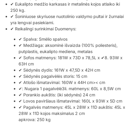
✔ Eukalipto medžio karkasas ir metalinės kojos atlaiko iki
250 kg.
✔ Šoniniuose skyriuose nuotolinio valdymo pultai ir žurnalai
yra lengvai pasiekiami.
✔ Reikalingi surinkimai Duomenys:
✔ Spalva: Smėlio spalvos
✔ Medžiaga: aksominė išvaizda (100% poliesteris),
putplastis, eukalipto mediena, metalas
✔ Sofos matmenys: 181W x 73D x 78,5L x ✔8. 93W x
63H cm
✔ Sėdynės dydis: 161W x 47,5D x 42H cm
✔ Sėdynės pagalvėlės storis: 15 cm
✔ Atlošo išmatavimai: 160W x 44H cm>< cm
✔: Nugara 1 pagalvėlė3li. matmenys: 60L x 8,5W cm
✔ Porankio aukštis: (iki sėdynės) 24 cm
✔ Lovos paviršiaus išmatavimai: 160L x 93W x 5D cm
✔ Pagalvės matmenys: 45L x 28W x 11D aukštis: 45L x
28W x 11D kojos maksimalus 2 cm
apkrova: 250 kg