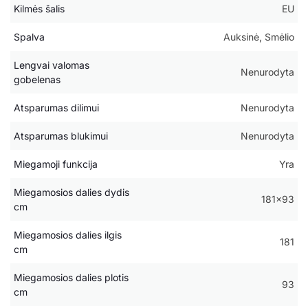
Kilmės šalis
EU
Spalva
Auksinė, Smėlio
Lengvai valomas
Nenurodyta
gobelenas
Atsparumas dilimui
Nenurodyta
Atsparumas blukimui
Nenurodyta
Miegamoji funkcija
Yra
Miegamosios dalies dydis
181×93
cm
Miegamosios dalies ilgis
181
cm
Miegamosios dalies plotis
93
cm