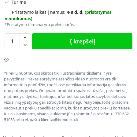
Turime
Pristatymo laikas į namus:
4-8 d. d.
(pristatymas
nemokamas)
*Pristatymo terminai yra preliminarūs.
Į krepšelį
*Prekių nuotraukos skirtos tik iliustraciniams tikslams ir yra
pavyzdinės. Prekės aprašyme esančios video nuorodos yra tik
informacinio pobūdžio, todėl jose pateikiama informacija gali skirtis
nuo pačios prekės. Originalių produktų spalvos, užrašai, parametrai,
matmenys, dydžiai, funkcijos, ir/ar bet kurios kitos savybės dėl savo
vizualinių ypatybių gali atrodyti kitaip negu realybėje, todėl prašome
vadovautis prekių specifikacijomis, kurios nurodytos prekių kortelėse.
Kilus klausimams, visada laukiame Jūsų skambučio telefonu +370 632
51053 arba el. paštu klientai@bonideco.lt.