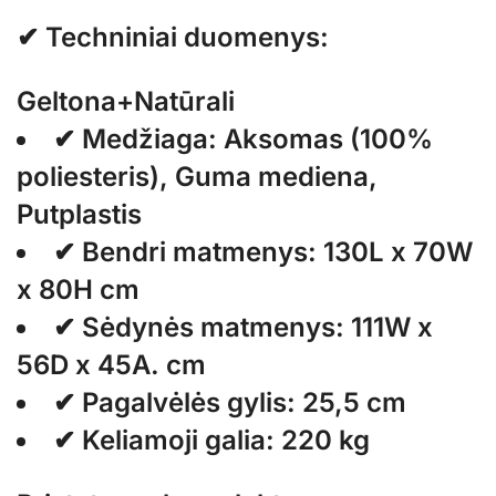
✔ Techniniai duomenys:
Geltona+Natūrali
✔ Medžiaga: Aksomas (100%
poliesteris), Guma mediena,
Putplastis
✔ Bendri matmenys: 130L x 70W
x 80H cm
✔ Sėdynės matmenys: 111W x
56D x 45A. cm
✔ Pagalvėlės gylis: 25,5 cm
✔ Keliamoji galia: 220 kg