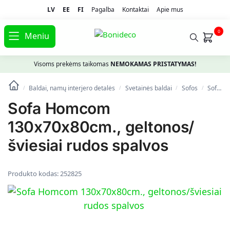
LV
EE
FI
Pagalba
Kontaktai
Apie mus
0
Meniu
Visoms prekėms taikomas
NEMOKAMAS PRISTATYMAS!
Baldai, namų interjero detalės
Svetainės baldai
Sofos
Sofa Homcom 130x70x80cm., geltonos/šviesiai rudos spalvos
/
/
/
/
Sofa Homcom
130x70x80cm., geltonos/
šviesiai rudos spalvos
Produkto kodas:
252825