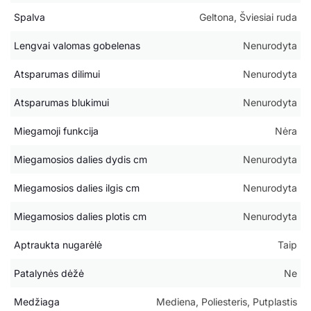
Spalva
Geltona, Šviesiai ruda
Lengvai valomas gobelenas
Nenurodyta
Atsparumas dilimui
Nenurodyta
Atsparumas blukimui
Nenurodyta
Miegamoji funkcija
Nėra
Miegamosios dalies dydis cm
Nenurodyta
Miegamosios dalies ilgis cm
Nenurodyta
Miegamosios dalies plotis cm
Nenurodyta
Aptraukta nugarėlė
Taip
Patalynės dėžė
Ne
Medžiaga
Mediena, Poliesteris, Putplastis