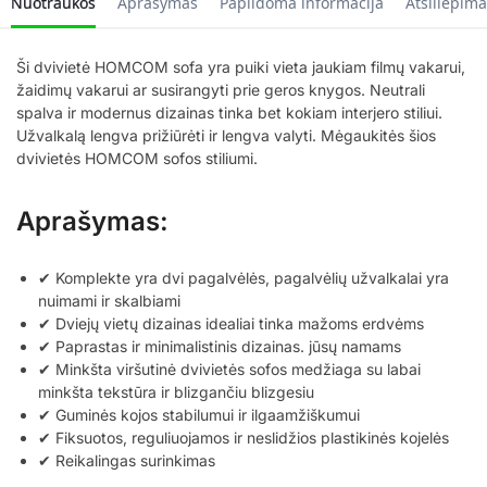
Nuotraukos
Aprašymas
Papildoma informacija
Atsiliepima
Ši dvivietė HOMCOM sofa yra puiki vieta jaukiam filmų vakarui,
žaidimų vakarui ar susirangyti prie geros knygos. Neutrali
spalva ir modernus dizainas tinka bet kokiam interjero stiliui.
Užvalkalą lengva prižiūrėti ir lengva valyti. Mėgaukitės šios
dvivietės HOMCOM sofos stiliumi.
Aprašymas:
✔ Komplekte yra dvi pagalvėlės, pagalvėlių užvalkalai yra
nuimami ir skalbiami
✔ Dviejų vietų dizainas idealiai tinka mažoms erdvėms
✔ Paprastas ir minimalistinis dizainas. jūsų namams
✔ Minkšta viršutinė dvivietės sofos medžiaga su labai
minkšta tekstūra ir blizgančiu blizgesiu
✔ Guminės kojos stabilumui ir ilgaamžiškumui
✔ Fiksuotos, reguliuojamos ir neslidžios plastikinės kojelės
✔ Reikalingas surinkimas