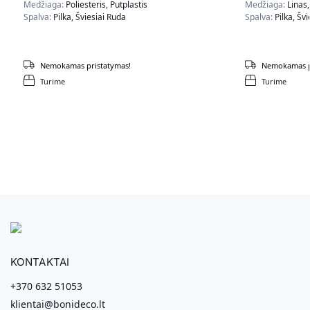
Medžiaga:
Poliesteris, Putplastis
Medžiaga:
Linas
Spalva:
Pilka, Šviesiai Ruda
Spalva:
Pilka, Šv
Nemokamas pristatymas!
Nemokamas p
Turime
Turime
KONTAKTAI
+370 632 51053
klientai@bonideco.lt