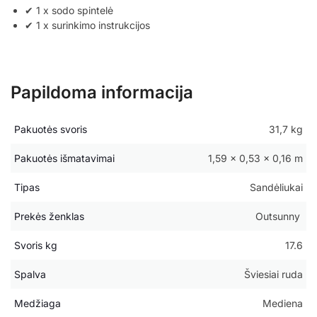
✔ 1 x sodo spintelė
✔ 1 x surinkimo instrukcijos
Papildoma informacija
Pakuotės svoris
31,7 kg
Pakuotės išmatavimai
1,59 × 0,53 × 0,16 m
Tipas
Sandėliukai
Prekės ženklas
Outsunny
Svoris kg
17.6
Spalva
Šviesiai ruda
Medžiaga
Mediena