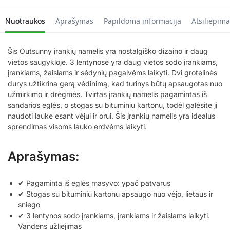
Nuotraukos
Aprašymas
Papildoma informacija
Atsiliepima
Šis Outsunny įrankių namelis yra nostalgiško dizaino ir daug
vietos saugykloje. 3 lentynose yra daug vietos sodo įrankiams,
įrankiams, žaislams ir sėdynių pagalvėms laikyti. Dvi grotelinės
durys užtikrina gerą vėdinimą, kad turinys būtų apsaugotas nuo
užmirkimo ir drėgmės. Tvirtas įrankių namelis pagamintas iš
sandarios eglės, o stogas su bituminiu kartonu, todėl galėsite jį
naudoti lauke esant vėjui ir orui. Šis įrankių namelis yra idealus
sprendimas visoms lauko erdvėms laikyti.
Aprašymas:
✔ Pagaminta iš eglės masyvo: ypač patvarus
✔ Stogas su bituminiu kartonu apsaugo nuo vėjo, lietaus ir
sniego
✔ 3 lentynos sodo įrankiams, įrankiams ir žaislams laikyti.
Vandens užliejimas