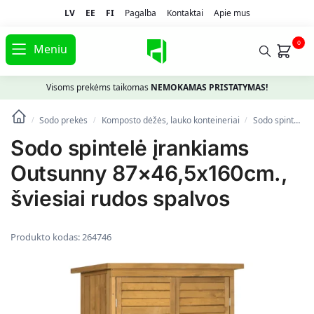
LV
EE
FI
Pagalba
Kontaktai
Apie mus
0
Meniu
Visoms prekėms taikomas
NEMOKAMAS PRISTATYMAS!
Sodo prekės
Komposto dėžės, lauko konteineriai
Sodo spintelė įrankiams Outsunny 87×46,5x160cm., šviesiai rudos spalvos
/
/
/
Sodo spintelė įrankiams
Outsunny 87×46,5x160cm.,
šviesiai rudos spalvos
Produkto kodas:
264746