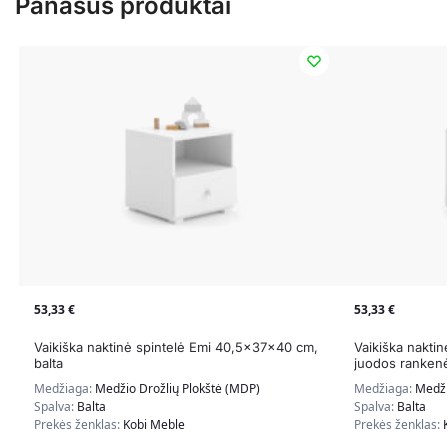
Panašūs produktai
53,33
€
53,33
€
Vaikiška naktinė spintelė Emi 40,5x37x40 cm,
Vaikiška nakti
balta
juodos ranken
Medžiaga:
Medžio Drožlių Plokštė (MDP)
Medžiaga:
Medži
Spalva:
Balta
Spalva:
Balta
Prekės ženklas:
Kobi Meble
Prekės ženklas: