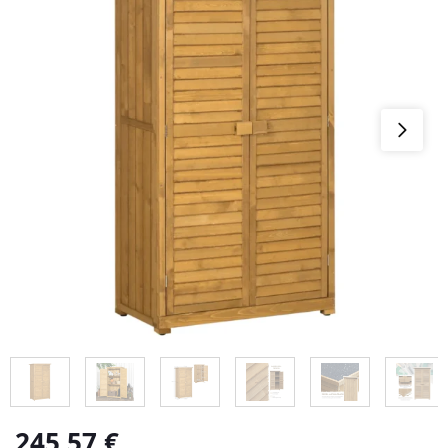
245,57
€