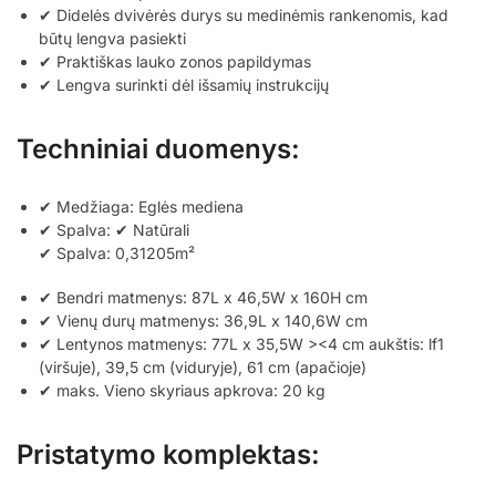
✔ Didelės dvivėrės durys su medinėmis rankenomis, kad
būtų lengva pasiekti
✔ Praktiškas lauko zonos papildymas
✔ Lengva surinkti dėl išsamių instrukcijų
Techniniai duomenys:
✔ Medžiaga: Eglės mediena
✔ Spalva: ✔ Natūrali
✔ Spalva: 0,31205m²
✔ Bendri matmenys: 87L x 46,5W x 160H cm
✔ Vienų durų matmenys: 36,9L x 140,6W cm
✔ Lentynos matmenys: 77L x 35,5W ><4 cm aukštis: lf1
(viršuje), 39,5 cm (viduryje), 61 cm (apačioje)
✔ maks. Vieno skyriaus apkrova: 20 kg
Pristatymo komplektas: