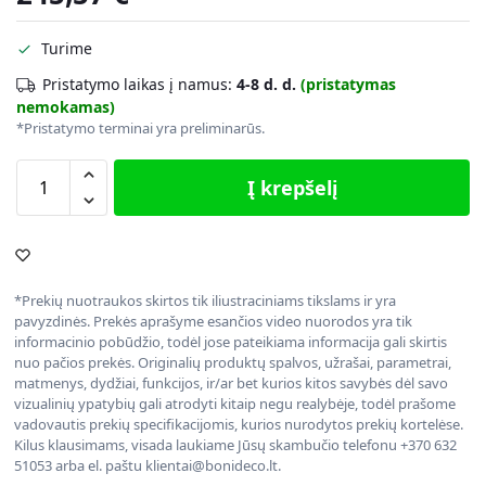
Turime
Pristatymo laikas į namus:
4-8 d. d.
(pristatymas
nemokamas)
*Pristatymo terminai yra preliminarūs.
Į krepšelį
*Prekių nuotraukos skirtos tik iliustraciniams tikslams ir yra
pavyzdinės. Prekės aprašyme esančios video nuorodos yra tik
informacinio pobūdžio, todėl jose pateikiama informacija gali skirtis
nuo pačios prekės. Originalių produktų spalvos, užrašai, parametrai,
matmenys, dydžiai, funkcijos, ir/ar bet kurios kitos savybės dėl savo
vizualinių ypatybių gali atrodyti kitaip negu realybėje, todėl prašome
vadovautis prekių specifikacijomis, kurios nurodytos prekių kortelėse.
Kilus klausimams, visada laukiame Jūsų skambučio telefonu +370 632
51053 arba el. paštu klientai@bonideco.lt.