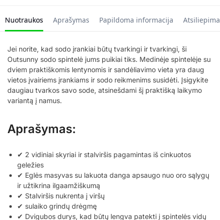
Nuotraukos
Aprašymas
Papildoma informacija
Atsiliepima
Jei norite, kad sodo įrankiai būtų tvarkingi ir tvarkingi, ši
Outsunny sodo spintelė jums puikiai tiks. Medinėje spintelėje su
dviem praktiškomis lentynomis ir sandėliavimo vieta yra daug
vietos įvairiems įrankiams ir sodo reikmenims susidėti. Įsigykite
daugiau tvarkos savo sode, atsinešdami šį praktišką laikymo
variantą į namus.
Aprašymas:
✔ 2 vidiniai skyriai ir stalviršis pagamintas iš cinkuotos
geležies
✔ Eglės masyvas su lakuota danga apsaugo nuo oro sąlygų
ir užtikrina ilgaamžiškumą
✔ Stalviršis nukrenta į viršų
✔ sulaiko grindų drėgmę
✔ Dvigubos durys, kad būtų lengva patekti į spintelės vidų