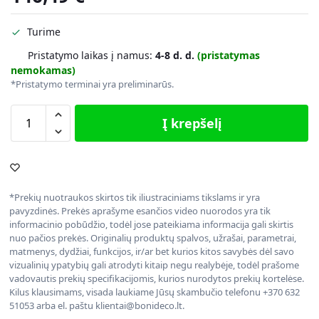
Turime
Pristatymo laikas į namus:
4-8 d. d.
(pristatymas
nemokamas)
*Pristatymo terminai yra preliminarūs.
Į krepšelį
*Prekių nuotraukos skirtos tik iliustraciniams tikslams ir yra
pavyzdinės. Prekės aprašyme esančios video nuorodos yra tik
informacinio pobūdžio, todėl jose pateikiama informacija gali skirtis
nuo pačios prekės. Originalių produktų spalvos, užrašai, parametrai,
matmenys, dydžiai, funkcijos, ir/ar bet kurios kitos savybės dėl savo
vizualinių ypatybių gali atrodyti kitaip negu realybėje, todėl prašome
vadovautis prekių specifikacijomis, kurios nurodytos prekių kortelėse.
Kilus klausimams, visada laukiame Jūsų skambučio telefonu +370 632
51053 arba el. paštu klientai@bonideco.lt.