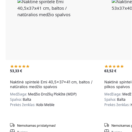
53,33
€
63,52
€
Naktinė spintelė Emi 40,5x37x41 cm, baltos /
Naktinė spinte
natūralios medžio spalvos
pilkos spalvos
Medžiaga:
Medžio Drožlių Plokštė (MDP)
Medžiaga:
Medži
Spalva:
Balta
Spalva:
Balta
Prekės ženklas:
Kobi Meble
Prekės ženklas:
Nemokamas pristatymas!
Nemokamas p