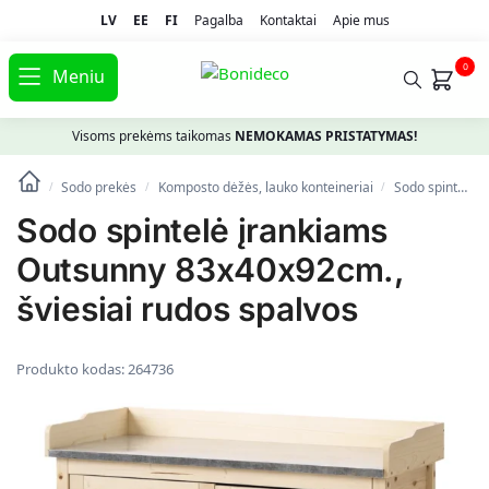
LV
EE
FI
Pagalba
Kontaktai
Apie mus
0
Meniu
Visoms prekėms taikomas
NEMOKAMAS PRISTATYMAS!
Sodo prekės
Komposto dėžės, lauko konteineriai
Sodo spintelė įrankiams Outsunny 83x40x92cm., šviesiai rudos spalvos
/
/
/
Sodo spintelė įrankiams
Outsunny 83x40x92cm.,
šviesiai rudos spalvos
Produkto kodas:
264736