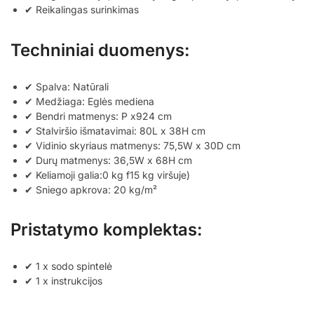
✔ Reikalingas surinkimas
Techniniai duomenys:
✔ Spalva: Natūrali
✔ Medžiaga: Eglės mediena
✔ Bendri matmenys: P x924 cm
✔ Stalviršio išmatavimai: 80L x 38H cm
✔ Vidinio skyriaus matmenys: 75,5W x 30D cm
✔ Durų matmenys: 36,5W x 68H cm
✔ Keliamoji galia:0 kg f15 kg viršuje)
✔ Sniego apkrova: 20 kg/m²
Pristatymo komplektas:
✔ 1 x sodo spintelė
✔ 1 x instrukcijos