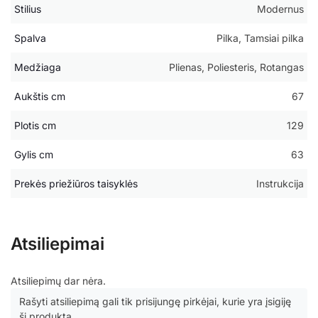
Stilius
Modernus
Spalva
Pilka, Tamsiai pilka
Medžiaga
Plienas, Poliesteris, Rotangas
Aukštis cm
67
Plotis cm
129
Gylis cm
63
Prekės priežiūros taisyklės
Instrukcija
Atsiliepimai
Atsiliepimų dar nėra.
Rašyti atsiliepimą gali tik prisijungę pirkėjai, kurie yra įsigiję
šį produktą.