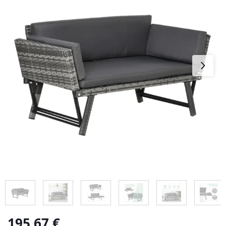
195,67
€