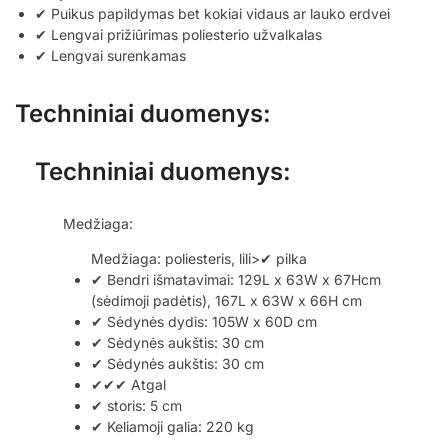
✔ Puikus papildymas bet kokiai vidaus ar lauko erdvei
✔ Lengvai prižiūrimas poliesterio užvalkalas
✔ Lengvai surenkamas
Techniniai duomenys:
Techniniai duomenys:
Medžiaga:
Medžiaga: poliesteris, lili>✔ pilka
✔ Bendri išmatavimai: 129L x 63W x 67Hcm
(sėdimoji padėtis), 167L x 63W x 66H cm
✔ Sėdynės dydis: 105W x 60D cm
✔ Sėdynės aukštis: 30 cm
✔ Sėdynės aukštis: 30 cm
✔✔✔ Atgal
✔ storis: 5 cm
✔ Keliamoji galia: 220 kg