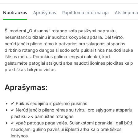
Nuotraukos
Aprašymas
Papildoma informacija
Atsiliepima
Ši moderni „Outsunny“ rotango sofa pasižymi paprastu,
nesenstančio dizainu ir aukštos kokybės apdaila. Dėl tvirto,
nerūdijančio plieno rėmo ir patvarios oro sąlygoms atsparios
dirbtinio rotango dangos ši sodo sofa puikiai tinka naudoti lauke
ištisus metus. Porankius galima lengvai nulenkti, kad
galėtumėte patogiai atsigulti arba naudoti šonines plokštes kaip
praktiškas laikymo vietas.
Aprašymas:
✔ Puikus sėdėjimo ir gulėjimo jausmas
✔ Nerūdijančio plieno rėmas su tvirtu, oro sąlygoms atspariu
plastiku >< pamuštas rotangas
✔ ypač patogus pagalvėlės. Sulankstomi porankiai: gali būti
naudojami gulimo paviršiui išplėsti arba kaip praktiškos
lentynos