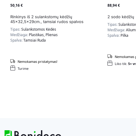
50,16
€
88,94
€
Rinkinys iš 2 sulankstomų kėdžių
2 sodo kėdžių 
45×32,5x29cm., tamsiai rudos spalvos
Tipas:
Sulanksto
Tipas:
Sulankstomos Kėdės
Medžiaga:
Alium
Medžiaga:
Plastikas, Plienas
Spalva:
Pilka
Spalva:
Tamsiai Ruda
Nemokamas p
Nemokamas pristatymas!
Liko tik:
5+ vn
Turime