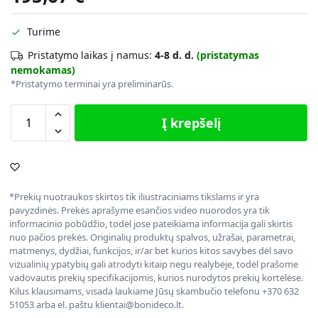
Turime
Pristatymo laikas į namus:
4-8 d. d.
(pristatymas
nemokamas)
*Pristatymo terminai yra preliminarūs.
Į krepšelį
*Prekių nuotraukos skirtos tik iliustraciniams tikslams ir yra
pavyzdinės. Prekės aprašyme esančios video nuorodos yra tik
informacinio pobūdžio, todėl jose pateikiama informacija gali skirtis
nuo pačios prekės. Originalių produktų spalvos, užrašai, parametrai,
matmenys, dydžiai, funkcijos, ir/ar bet kurios kitos savybės dėl savo
vizualinių ypatybių gali atrodyti kitaip negu realybėje, todėl prašome
vadovautis prekių specifikacijomis, kurios nurodytos prekių kortelėse.
Kilus klausimams, visada laukiame Jūsų skambučio telefonu +370 632
51053 arba el. paštu klientai@bonideco.lt.