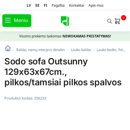
LV
EE
FI
Pagalba
Kontaktai
Apie mus
0
Meniu
Visoms prekėms taikomas
NEMOKAMAS PRISTATYMAS!
Baldai, namų interjero detalės
Lauko baldai
Lauko kėdės, foteliai, pufai
/
/
/
Sodo sofa Outsunny
129x63x67cm.,
pilkos/tamsiai pilkos spalvos
Produkto kodas:
256233