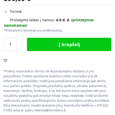
Turime
Pristatymo laikas į namus:
4-8 d. d.
(pristatymas
nemokamas)
*Pristatymo terminai yra preliminarūs.
Į krepšelį
*Prekių nuotraukos skirtos tik iliustraciniams tikslams ir yra
pavyzdinės. Prekės aprašyme esančios video nuorodos yra tik
informacinio pobūdžio, todėl jose pateikiama informacija gali skirtis
nuo pačios prekės. Originalių produktų spalvos, užrašai, parametrai,
matmenys, dydžiai, funkcijos, ir/ar bet kurios kitos savybės dėl savo
vizualinių ypatybių gali atrodyti kitaip negu realybėje, todėl prašome
vadovautis prekių specifikacijomis, kurios nurodytos prekių kortelėse.
Kilus klausimams, visada laukiame Jūsų skambučio telefonu +370 632
51053 arba el. paštu klientai@bonideco.lt.