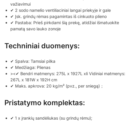
važiavimui
✔ 2 sodo namelio ventiliaciniai langai priekyje ir gale
✔ Įsk. grindų rėmas pagamintas iš cinkuoto plieno
✔ Pastaba: Prieš pirkdami šią prekę, atidžiai išmatuokite
pamatą savo lauko zonoje
Techniniai duomenys:
✔ Spalva: Tamsiai pilka
✔ Medžiaga: Plienas
><✔ Bendri matmenys: 275L x 1927L xli Vidiniai matmenys:
267L x 181W x 192H cm
✔ Maks. apkrova: 20 kg/m² (pvz., per sniegą)；
Pristatymo komplektas:
✔ 1 x įrankių sandėliukas (su grindų rėmu);