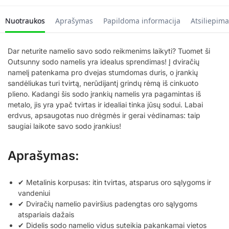
Nuotraukos
Aprašymas
Papildoma informacija
Atsiliepima
Dar neturite namelio savo sodo reikmenims laikyti? Tuomet ši
Outsunny sodo namelis yra idealus sprendimas! Į dviračių
namelį patenkama pro dvejas stumdomas duris, o įrankių
sandėliukas turi tvirtą, nerūdijantį grindų rėmą iš cinkuoto
plieno. Kadangi šis sodo įrankių namelis yra pagamintas iš
metalo, jis yra ypač tvirtas ir idealiai tinka jūsų sodui. Labai
erdvus, apsaugotas nuo drėgmės ir gerai vėdinamas: taip
saugiai laikote savo sodo įrankius!
Aprašymas:
✔ Metalinis korpusas: itin tvirtas, atsparus oro sąlygoms ir
vandeniui
✔ Dviračių namelio paviršius padengtas oro sąlygoms
atspariais dažais
✔ Didelis sodo namelio vidus suteikia pakankamai vietos