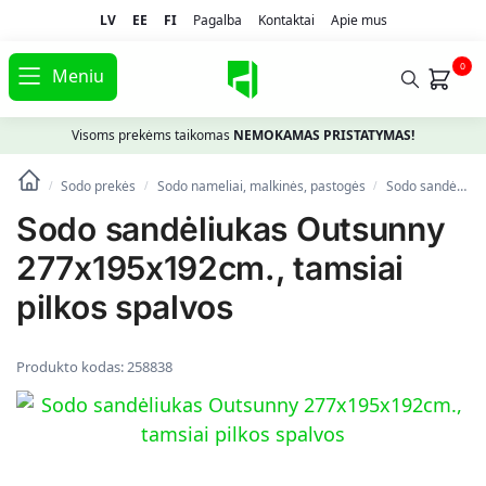
LV
EE
FI
Pagalba
Kontaktai
Apie mus
0
Meniu
Visoms prekėms taikomas
NEMOKAMAS PRISTATYMAS!
Sodo prekės
Sodo nameliai, malkinės, pastogės
Sodo sandėliukas Outsunny 277x195x192cm., tamsiai pilkos spalvos
/
/
/
Sodo sandėliukas Outsunny
277x195x192cm., tamsiai
pilkos spalvos
Produkto kodas:
258838