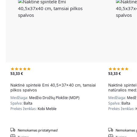
53,33
€
53,33
€
Naktinė spintelė Emi 40,5x37x40 cm, tamsiai
Naktinė spinte
pilkos spalvos
natūralios med
Medžiaga:
Medžio Drožlių Plokštė (MDP)
Medžiaga:
Medži
Spalva:
Balta
Spalva:
Balta
Prekės ženklas:
Kobi Meble
Prekės ženklas:
Nemokamas pristatymas!
Nemokamas p