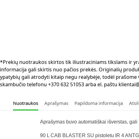
*Prekių nuotraukos skirtos tik iliustraciniams tikslams ir
informacija gali skirtis nuo pačios prekės. Originalių produ
ypatybių gali atrodyti kitaip negu realybėje, todėl prašome
skambučio telefonu +370 632 51053 arba el. paštu klientai@
Nuotraukos
Aprašymas
Papildoma informacija
Atsi
Aprašymas buvo automatiškai išverstas, gali p
90 L CAB BLASTER SU pistoletu IR 4 ANTGALIAI