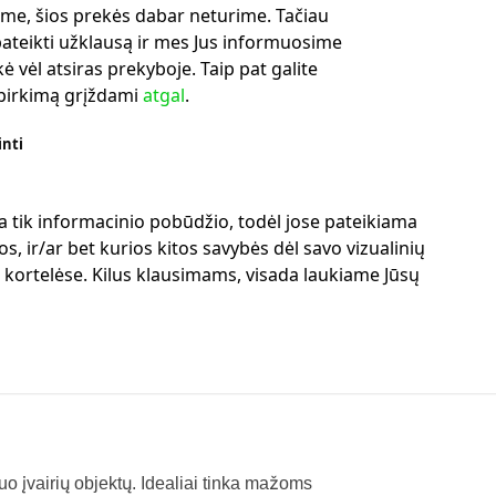
me, šios prekės dabar neturime. Tačiau
ateikti užklausą ir mes Jus informuosime
ė vėl atsiras prekyboje. Taip pat galite
ipirkimą grįždami
atgal
.
inti
a tik informacinio pobūdžio, todėl jose pateikiama
s, ir/ar bet kurios kitos savybės dėl savo vizualinių
ų kortelėse. Kilus klausimams, visada laukiame Jūsų
o įvairių objektų. Idealiai tinka mažoms