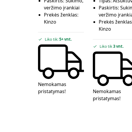
Paskirtis:
Sukimo,
Tipas:
Atsuktu
veržimo įrankiai
Paskirtis:
Suki
Prekės ženklas:
veržimo įranki
Kinzo
Prekės ženklas
Kinzo
Liko tik:
5+ vnt.
Liko tik
3 vnt.
Nemokamas
pristatymas!
Nemokamas
pristatymas!