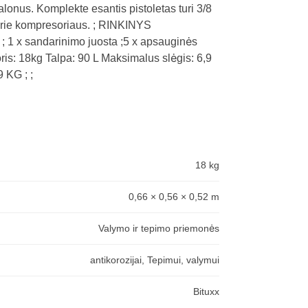
alonus. Komplekte esantis pistoletas turi 3/8
as prie kompresoriaus. ; RINKINYS
is ; 1 x sandarinimo juosta ;5 x apsauginės
ris: 18kg Talpa: 90 L Maksimalus slėgis: 6,9
 KG ; ;
18 kg
0,66 × 0,56 × 0,52 m
Valymo ir tepimo priemonės
antikorozijai, Tepimui, valymui
Bituxx