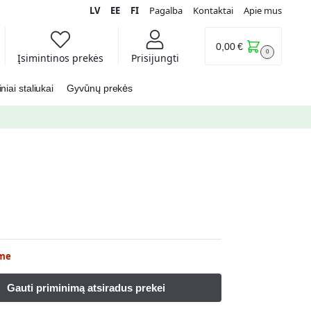
LV
EE
FI
Pagalba
Kontaktai
Apie mus
0,00
€
0
Įsimintinos prekės
Prisijungti
iai staliukai
Gyvūnų prekės
me