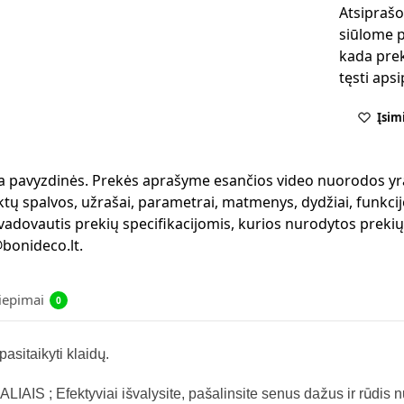
Atsiprašo
siūlome p
kada prek
tęsti aps
Įsim
 yra pavyzdinės. Prekės aprašyme esančios video nuorodos yr
ktų spalvos, užrašai, parametrai, matmenys, dydžiai, funkcijo
 vadovautis prekių specifikacijomis, kurios nurodytos preki
bonideco.lt.
liepimai
0
asitaikyti klaidų.
S ; Efektyviai išvalysite, pašalinsite senus dažus ir rūdis nu