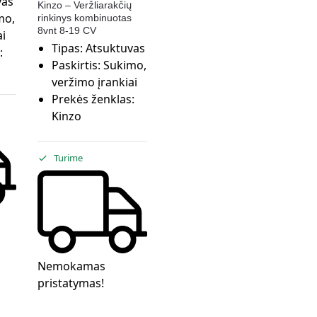
vas
Kinzo – Veržliarakčių
mo,
rinkinys kombinuotas
8vnt 8-19 CV
ai
Tipas:
Atsuktuvas
:
Paskirtis:
Sukimo,
veržimo įrankiai
Prekės ženklas:
Kinzo
Turime
Nemokamas
pristatymas!