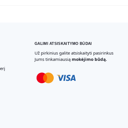
GALIMI ATSISKAITYMO BŪDAI
Už pirkinius galite atsiskaityti pasirinkus
Jums tinkamiausią
mokėjimo būdą.
erį
Svetainių Kūrimas