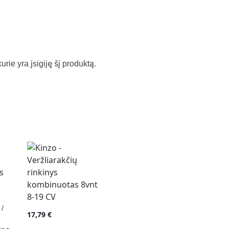
kurie yra įsigiję šį produktą.
 /
17,79
€