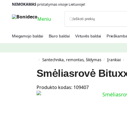
NEMOKAMAS
pristatymas visoje Lietuvoje!
Meniu
Miegamojo baldai
Biuro baldai
Virtuvės baldai
Prieškambar
Santechnika, remontas, šildymas
Įrankiai
/
/
/
Smėliasrovė Bituxx,
Produkto kodas:
109407