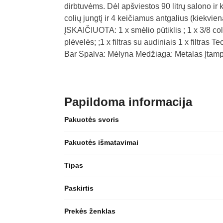
dirbtuvėms. Dėl apšviestos 90 litrų salono ir
colių jungtį ir 4 keičiamus antgalius (kiekvie
ĮSKAIČIUOTA: 1 x smėlio pūtiklis ; 1 x 3/8 col
plėvelės; ;1 x filtras su audiniais 1 x filtr
Bar Spalva: Mėlyna Medžiaga: Metalas Įtampa
Papildoma informacija
Pakuotės svoris
Pakuotės išmatavimai
Tipas
Paskirtis
Prekės ženklas