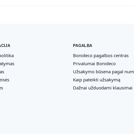
CIJA
PAGALBA
olitika
Bonideco pagalbos centras
tatymas
Privalumai Bonideco
as
Užsakymo būsena pagal num
eisės
Kaip pateikti užsakymą
ės
Dažnai užduodami klausimai