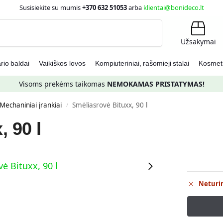
Susisiekite su mumis
+370 632 51053
arba
klientai@bonideco.lt
Ieškoti
Užsakymai
io baldai
Vaikiškos lovos
Kompiuteriniai, rašomieji stalai
Kosmetin
Visoms prekėms taikomas
NEMOKAMAS PRISTATYMAS!
Mechaniniai įrankiai
Smėliasrovė Bituxx, 90 l
/
 90 l
Neturi