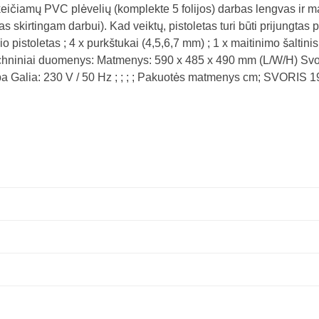
 keičiamų PVC plėvelių (komplekte 5 folijos) darbas lengvas ir m
nas skirtingam darbui). Kad veiktų, pistoletas turi būti prijungt
io pistoletas ; 4 x purkštukai (4,5,6,7 mm) ; 1 x maitinimo šaltin
as Techniniai duomenys: Matmenys: 590 x 485 x 490 mm (L/W/H) Svo
 Galia: 230 V / 50 Hz ; ; ; ; Pakuotės matmenys cm; SVORIS 19