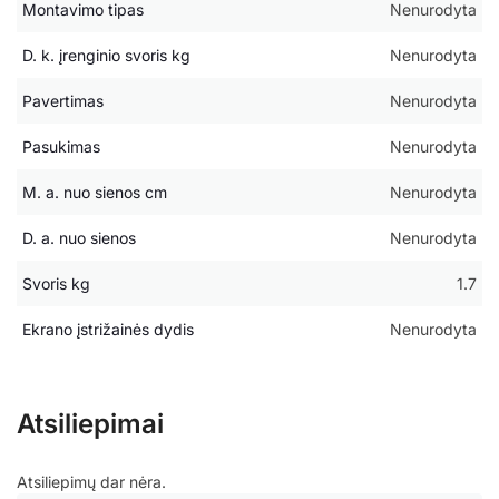
Montavimo tipas
Nenurodyta
D. k. įrenginio svoris kg
Nenurodyta
Pavertimas
Nenurodyta
Pasukimas
Nenurodyta
M. a. nuo sienos cm
Nenurodyta
D. a. nuo sienos
Nenurodyta
Svoris kg
1.7
Ekrano įstrižainės dydis
Nenurodyta
Atsiliepimai
Atsiliepimų dar nėra.