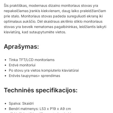
Šis praktiškas, modernaus dizaino monitoriaus stovas yra
nepakeičiamas įrankis kiekvienam, daug laiko praleidžiančiam
prie stalo. Monitoriaus stovas padeda sureguliuoti ekraną iki
optimalaus aukščio. Dėl skaidraus akrilinio stiklo monitoriaus
stovas yra beveik nematomas pagalbininkas, leidžiantis laikyti
klaviatūrą, kad sutaupytumėte vietos.
Aprašymas:
Tinka TFT/LCD monitoriams
Erdvė monitoriui
Po stovu yra vietos kompiuterio klaviatūrai
Erdvės taupymas>
sprendimas
Techninės specifikacijos:
Spalva: Skaidri
Bendri matmenys: L53 x P19 x A9 cm