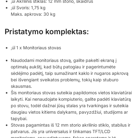
‚úî Akrilinis stiklas: 12 mm storio, skaidrus
‚úî Svoris: 1,75 kg
Maks. apkrova: 30 kg
Pristatymo komplektas:
‚úî 1 x Monitoriaus stovas
Naudodami monitoriaus stovą, galite pakelti ekraną į
optimalų aukštį, kad būtų patogiau ir pagerintumėte
sėdėjimo padėtį, taip sumažinant kaklo ir nugaros apkrovą
bei išvengiant sveikatos problemų, tokių kaip stuburo
skausmas.
Šis monitoriaus stovas suteikia papildomos vietos klaviatūrai
laikyti. Kai nenaudojate kompiuterio, galite padėti klaviatūrą
po stovu, todėl dažnai jūsų stalas yra tvarkingas ir suteikia
daugiau vietos kitiems dalykams, pavyzdžiui, studijoms ar
tapybai.
Stovas pagamintas iš 12 mm storio akrilinio stiklo, stabilus ir
patvarus. Jis yra universalus ir tinkamas TFT/LCD
monitoriams, spausdintuvams, fakso aparatams ir kt.