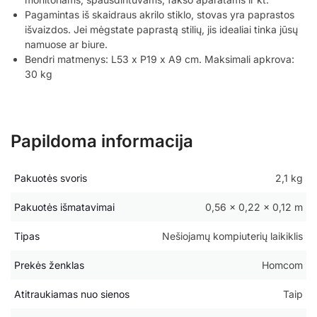
Pagamintas iš skaidraus akrilo stiklo, stovas yra paprastos
išvaizdos. Jei mėgstate paprastą stilių, jis idealiai tinka jūsų
namuose ar biure.
Bendri matmenys: L53 x P19 x A9 cm. Maksimali apkrova:
30 kg
Papildoma informacija
Pakuotės svoris
2,1 kg
Pakuotės išmatavimai
0,56 × 0,22 × 0,12 m
Tipas
Nešiojamų kompiuterių laikiklis
Prekės ženklas
Homcom
Atitraukiamas nuo sienos
Taip