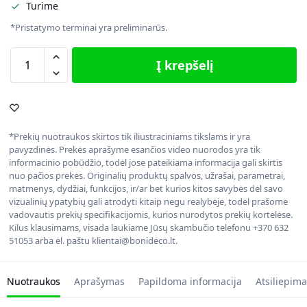
Turime
*Pristatymo terminai yra preliminarūs.
Į krepšelį
*Prekių nuotraukos skirtos tik iliustraciniams tikslams ir yra
pavyzdinės. Prekės aprašyme esančios video nuorodos yra tik
informacinio pobūdžio, todėl jose pateikiama informacija gali skirtis
nuo pačios prekės. Originalių produktų spalvos, užrašai, parametrai,
matmenys, dydžiai, funkcijos, ir/ar bet kurios kitos savybės dėl savo
vizualinių ypatybių gali atrodyti kitaip negu realybėje, todėl prašome
vadovautis prekių specifikacijomis, kurios nurodytos prekių kortelėse.
Kilus klausimams, visada laukiame Jūsų skambučio telefonu +370 632
51053 arba el. paštu klientai@bonideco.lt.
Nuotraukos
Aprašymas
Papildoma informacija
Atsiliepima