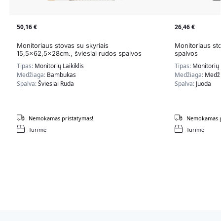
50,16
€
26,46
€
Monitoriaus stovas su skyriais
Monitoriaus st
15,5×62,5x28cm., šviesiai rudos spalvos
spalvos
Tipas:
Monitorių Laikiklis
Tipas:
Monitorių L
Medžiaga:
Bambukas
Medžiaga:
Medži
Spalva:
Šviesiai Ruda
Spalva:
Juoda
Nemokamas pristatymas!
Nemokamas p
Turime
Turime