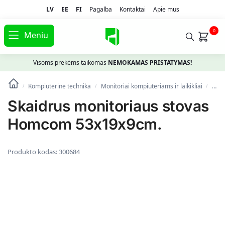
LV
EE
FI
Pagalba
Kontaktai
Apie mus
0
Meniu
Visoms prekėms taikomas
NEMOKAMAS PRISTATYMAS!
Kompiuterinė technika
Monitoriai kompiuteriams ir laikikliai
Monit
/
/
/
Skaidrus monitoriaus stovas
Homcom 53x19x9cm.
Produkto kodas:
300684