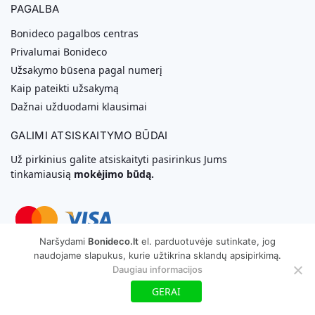
PAGALBA
Bonideco pagalbos centras
Privalumai Bonideco
Užsakymo būsena pagal numerį
Kaip pateikti užsakymą
Dažnai užduodami klausimai
GALIMI ATSISKAITYMO BŪDAI
Už pirkinius galite atsiskaityti pasirinkus Jums
tinkamiausią
mokėjimo būdą.
Naršydami
Bonideco.lt
el. parduotuvėje sutinkate, jog
naudojame slapukus, kurie užtikrina sklandų apsipirkimą.
Svetainių Kūrimas
Daugiau informacijos
GERAI
Copyright © 2026 MB „Bonideco“. Visos teisės saugomos