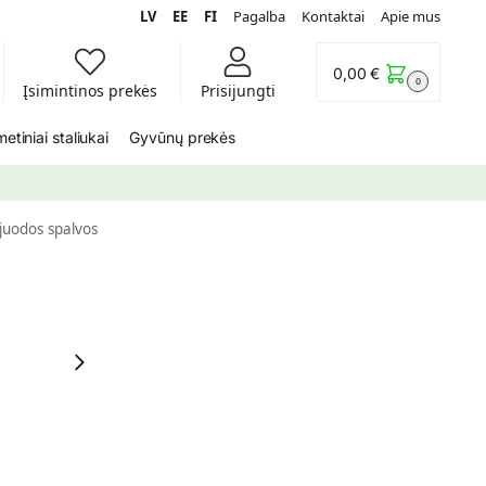
LV
EE
FI
Pagalba
Kontaktai
Apie mus
0,00
€
0
Įsimintinos prekės
Prisijungti
etiniai staliukai
Gyvūnų prekės
juodos spalvos