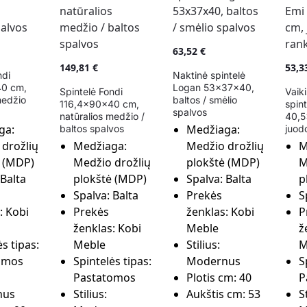
63,52
€
149,81
€
53,3
ndi
Naktinė spintelė
40 cm,
Logan 53x37x40,
Spintelė Fondi
Vaik
medžio
baltos / smėlio
116,4x90x40 cm,
spin
spalvos
natūralios medžio /
40,5
ga:
Medžiaga:
baltos spalvos
juod
drožlių
Medžiaga:
Medžio drožlių
M
ė (MDP)
Medžio drožlių
plokštė (MDP)
M
Balta
plokštė (MDP)
Spalva:
Balta
p
Spalva:
Balta
Prekės
S
:
Kobi
Prekės
ženklas:
Kobi
P
ženklas:
Kobi
Meble
ž
s tipas:
Meble
Stilius:
M
omos
Spintelės tipas:
Modernus
S
Pastatomos
Plotis cm:
40
P
nus
Stilius:
Aukštis cm:
53
S