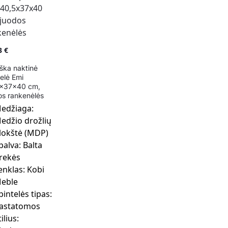
3
€
iška naktinė
telė Emi
x37x40 cm,
os rankenėlės
edžiaga:
edžio drožlių
lokštė (MDP)
palva:
Balta
rekės
enklas:
Kobi
eble
pintelės tipas:
astatomos
tilius: