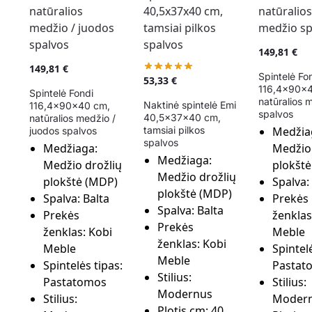
149,81
€
149,81
€
Spintelė Fo
53,33
€
116,4x90x
Spintelė Fondi
natūralios 
Naktinė spintelė Emi
116,4x90x40 cm,
spalvos
40,5x37x40 cm,
natūralios medžio /
tamsiai pilkos
Medžia
juodos spalvos
spalvos
Medžiaga:
Medžio 
Medžiaga:
Medžio drožlių
plokšt
Medžio drožlių
plokštė (MDP)
Spalva:
plokštė (MDP)
Spalva:
Balta
Prekės
Spalva:
Balta
Prekės
ženklas
Prekės
ženklas:
Kobi
Meble
ženklas:
Kobi
Meble
Spintelė
Meble
Spintelės tipas:
Pastat
Stilius:
Pastatomos
Stilius:
Modernus
Stilius:
Moder
Plotis cm:
40