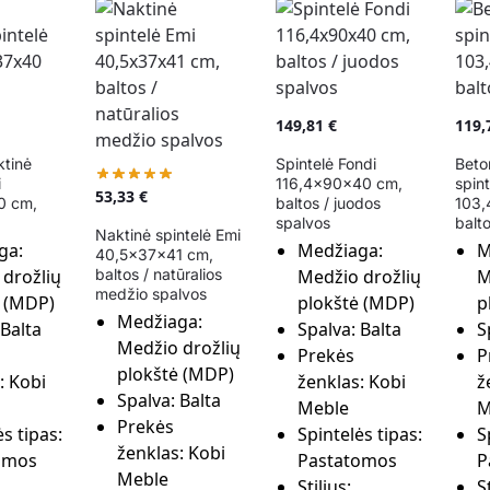
149,81
€
119,
ktinė
Spintelė Fondi
Beto
i
116,4x90x40 cm,
spin
53,33
€
0 cm,
baltos / juodos
103,
spalvos
balt
Naktinė spintelė Emi
ga:
Medžiaga:
M
40,5x37x41 cm,
baltos / natūralios
drožlių
Medžio drožlių
M
medžio spalvos
ė (MDP)
plokštė (MDP)
p
Medžiaga:
Balta
Spalva:
Balta
S
Medžio drožlių
Prekės
P
plokštė (MDP)
:
Kobi
ženklas:
Kobi
ž
Spalva:
Balta
Meble
M
Prekės
s tipas:
Spintelės tipas:
S
ženklas:
Kobi
omos
Pastatomos
P
Meble
Stilius:
S