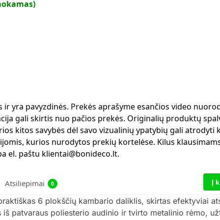
mokamas)
ms ir yra pavyzdinės. Prekės aprašyme esančios video nuorod
ja gali skirtis nuo pačios prekės. Originalių produktų spalv
ios kitos savybės dėl savo vizualinių ypatybių gali atrodyti 
ijomis, kurios nurodytos prekių kortelėse. Kilus klausimams
 el. paštu klientai@bonideco.lt.
Į 
Atsiliepimai
0
tiškas 6 plokščių kambario daliklis, skirtas efektyviai ats
 patvaraus poliesterio audinio ir tvirto metalinio rėmo, užt