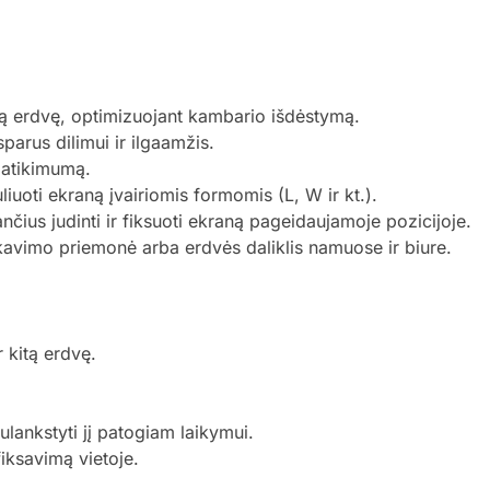
ią erdvę, optimizuojant kambario išdėstymą.
parus dilimui ir ilgaamžis.
patikimumą.
uliuoti ekraną įvairiomis formomis (L, W ir kt.).
nčius judinti ir fiksuoti ekraną pageidaujamoje pozicijoje.
kavimo priemonė arba erdvės daliklis namuose ir biure.
 kitą erdvę.
ulankstyti jį patogiam laikymui.
iksavimą vietoje.