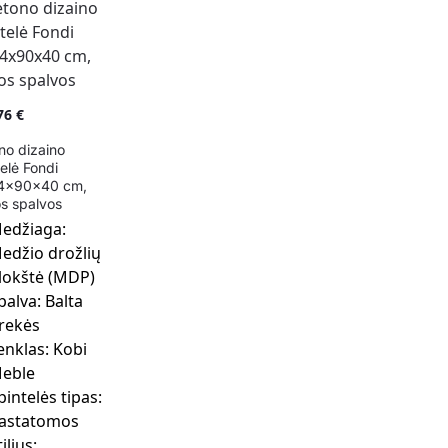
76
€
no dizaino
telė Fondi
4x90x40 cm,
os spalvos
edžiaga:
edžio drožlių
lokštė (MDP)
palva:
Balta
rekės
enklas:
Kobi
eble
pintelės tipas:
astatomos
tilius: