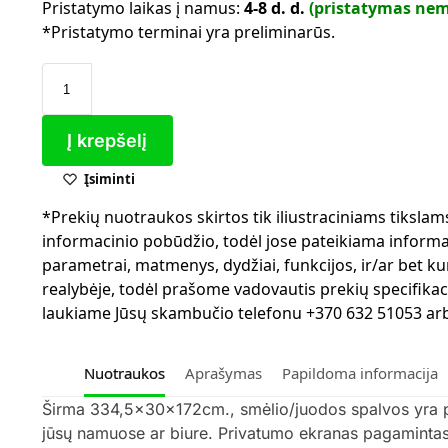
Pristatymo laikas į namus:
4-8 d. d.
(pristatymas ne
*Pristatymo terminai yra preliminarūs.
Į krepšelį
Įsiminti
*Prekių nuotraukos skirtos tik iliustraciniams tiksla
informacinio pobūdžio, todėl jose pateikiama informaci
parametrai, matmenys, dydžiai, funkcijos, ir/ar bet kur
realybėje, todėl prašome vadovautis prekių specifikac
laukiame Jūsų skambučio telefonu +370 632 51053 arba
Nuotraukos
Aprašymas
Papildoma informacija
Širma 334,5x30x172cm., smėlio/juodos spalvos yra prak
jūsų namuose ar biure. Privatumo ekranas pagamintas iš