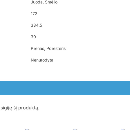
Juoda, Smėlio
172
334.5
30
Plienas, Poliesteris
Nenurodyta
įsigiję šį produktą.