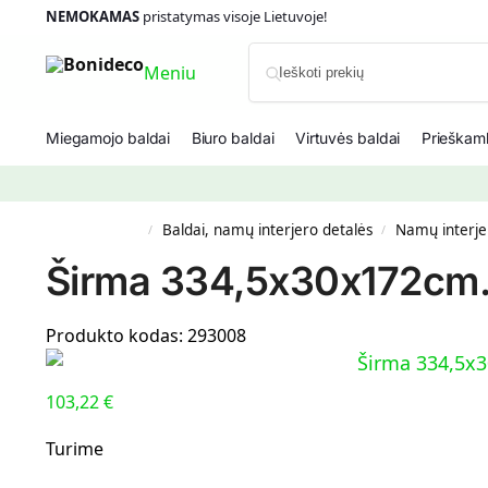
NEMOKAMAS
pristatymas visoje Lietuvoje!
Meniu
Miegamojo baldai
Biuro baldai
Virtuvės baldai
Prieškamb
Baldai, namų interjero detalės
Namų interje
/
/
Širma 334,5x30x172cm.,
Produkto kodas:
293008
103,22
€
Turime