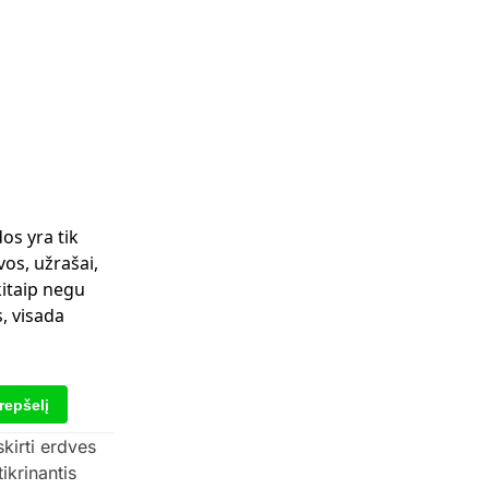
os yra tik
os, užrašai,
kitaip negu
, visada
krepšelį
kirti erdves
ikrinantis