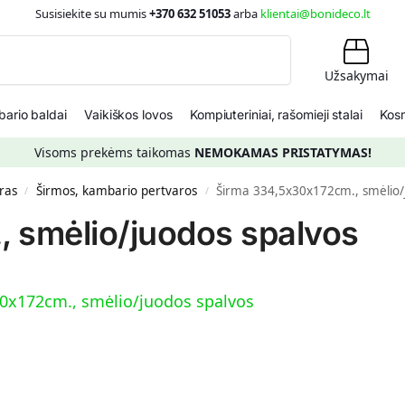
Susisiekite su mumis
+370 632 51053
arba
klientai@bonideco.lt
Ieškoti
Užsakymai
ario baldai
Vaikiškos lovos
Kompiuteriniai, rašomieji stalai
Kosm
Visoms prekėms taikomas
NEMOKAMAS PRISTATYMAS!
ras
Širmos, kambario pertvaros
Širma 334,5x30x172cm., smėlio/
/
/
 smėlio/juodos spalvos