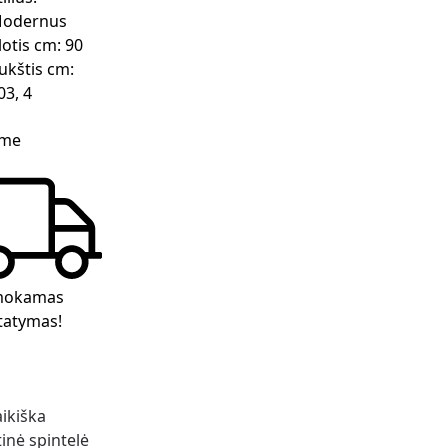
odernus
lotis cm:
90
ukštis cm:
03, 4
ime
okamas
tatymas!