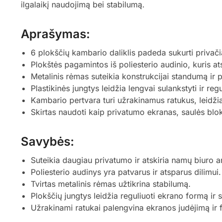
ilgalaikį naudojimą bei stabilumą.
Aprašymas:
6 plokščių kambario daliklis padeda sukurti privač
Plokštės pagamintos iš poliesterio audinio, kuris ats
Metalinis rėmas suteikia konstrukcijai standumą ir 
Plastikinės jungtys leidžia lengvai sulankstyti ir reg
Kambario pertvara turi užrakinamus ratukus, leidžia
Skirtas naudoti kaip privatumo ekranas, saulės blo
Savybės:
Suteikia daugiau privatumo ir atskiria namų biuro ar
Poliesterio audinys yra patvarus ir atsparus dilimui.
Tvirtas metalinis rėmas užtikrina stabilumą.
Plokščių jungtys leidžia reguliuoti ekrano formą ir s
Užrakinami ratukai palengvina ekranos judėjimą ir f