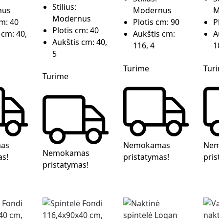
Stilius:
nus
Modernus
M
Modernus
cm:
40
Plotis cm:
90
P
Plotis cm:
40
 cm:
40,
Aukštis cm:
A
Aukštis cm:
40,
116, 4
1
5
Turime
Tur
Turime
as
Nemokamas
Nem
Nemokamas
as!
pristatymas!
pris
pristatymas!