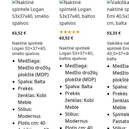
63,52
€
53,33
€
63,52
€
Naktinė spintelė
Vaikiška na
Naktinė spintelė
Logan 53x37x40,
spintelė Em
Logan 53x37x40,
smėlio spalvos
40,5x37x4
baltos spalvos
balta
Medžiaga:
Medžiaga:
Medžia
Medžio drožlių
Medžio drožlių
Medžio 
plokštė (MDP)
plokštė (MDP)
plokšt
Spalva:
Balta
Spalva:
Balta
Spalva:
Prekės
Prekės
Prekės
ženklas:
Kobi
ženklas:
Kobi
ženklas
Meble
Meble
Meble
Stilius:
Stilius:
Spintelė
Modernus
Modernus
Pastat
Plotis cm:
40
Plotis cm:
40
Stilius: