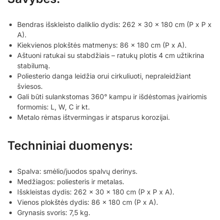
Bendras išskleisto daliklio dydis: 262 x 30 x 180 cm (P x P x
A).
Kiekvienos plokštės matmenys: 86 x 180 cm (P x A).
Aštuoni ratukai su stabdžiais – ratukų plotis 4 cm užtikrina
stabilumą.
Poliesterio danga leidžia orui cirkuliuoti, nepraleidžiant
šviesos.
Gali būti sulankstomas 360° kampu ir išdėstomas įvairiomis
formomis: L, W, C ir kt.
Metalo rėmas ištvermingas ir atsparus korozijai.
Techniniai duomenys:
Spalva: smėlio/juodos spalvų derinys.
Medžiagos: poliesteris ir metalas.
Išskleistas dydis: 262 x 30 x 180 cm (P x P x A).
Vienos plokštės dydis: 86 x 180 cm (P x A).
Grynasis svoris: 7,5 kg.