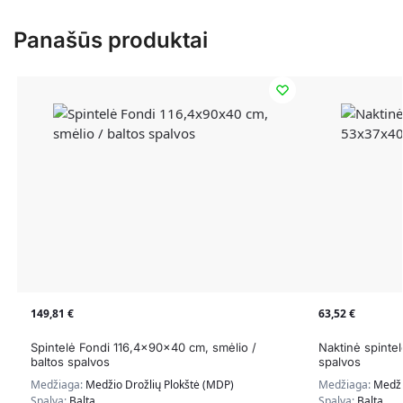
Panašūs produktai
149,81
€
63,52
€
Spintelė Fondi 116,4x90x40 cm, smėlio /
Naktinė spinte
baltos spalvos
spalvos
Medžiaga:
Medžio Drožlių Plokštė (MDP)
Medžiaga:
Medži
Spalva:
Balta
Spalva:
Balta