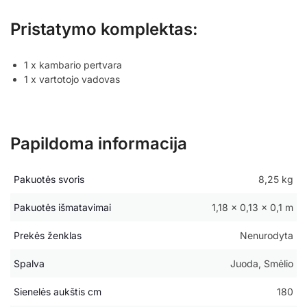
Pristatymo komplektas:
1 x kambario pertvara
1 x vartotojo vadovas
Papildoma informacija
Pakuotės svoris
8,25 kg
Pakuotės išmatavimai
1,18 × 0,13 × 0,1 m
Prekės ženklas
Nenurodyta
Spalva
Juoda, Smėlio
Sienelės aukštis cm
180