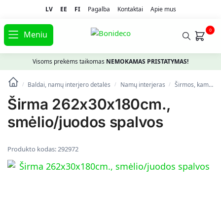
LV
EE
FI
Pagalba
Kontaktai
Apie mus
0
Meniu
Visoms prekėms taikomas
NEMOKAMAS PRISTATYMAS!
Baldai, namų interjero detalės
Namų interjeras
Širmos, kambario pertvaros
/
/
/
Širma 262x30x180cm.,
smėlio/juodos spalvos
Produkto kodas:
292972