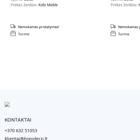
Prekės ženklas:
Kobi Meble
Prekės ženklas:
Nemokamas pristatymas!
Nemokamas p
Turime
Turime
KONTAKTAI
+370 632 51053
klientai@bonideco.lt