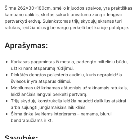
Širma 262x30x180cm, smėlio ir juodos spalvos, yra praktiškas
kambario daliklis, skirtas sukurti privatumo zoną ir lengvai
pertvarkyti erdvę. Sulankstomas trijų skydujų ekranas turi
ratukus, leidžiančius jį be vargo perkelti bet kurioje patalpoje.
Aprašymas:
Karkasas pagamintas iš metalo, padengto milteliniu būdu,
užtikrinant atsparumą rūdijimui.
Plokštės dengtos poliesterio audiniu, kuris nepraleidžia
šviesos ir yra atsparus dilimui.
Mobilumas užtikrinamas aštuoniais užrakinamais ratukais,
leidžiančiais lengvai perkelti pertvarą.
Trijų skydujų konstrukcija leidžia naudoti daliklius atskirai
arba sujungti jungiamaisiais laikikliais.
Širma tinka įvairiems interjerams – namams, biurui,
bendrabučiams ir kt.
Savybės: