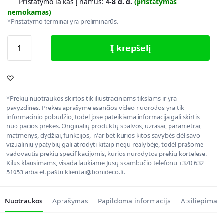
Pristatymo laikas į namus:
4-8 d. d.
(pristatymas
nemokamas)
*Pristatymo terminai yra preliminarūs.
Į krepšelį
*Prekių nuotraukos skirtos tik iliustraciniams tikslams ir yra
pavyzdinės. Prekės aprašyme esančios video nuorodos yra tik
informacinio pobūdžio, todėl jose pateikiama informacija gali skirtis
nuo pačios prekės. Originalių produktų spalvos, užrašai, parametrai,
matmenys, dydžiai, funkcijos, ir/ar bet kurios kitos savybės dėl savo
vizualinių ypatybių gali atrodyti kitaip negu realybėje, todėl prašome
vadovautis prekių specifikacijomis, kurios nurodytos prekių kortelėse.
Kilus klausimams, visada laukiame Jūsų skambučio telefonu +370 632
51053 arba el. paštu klientai@bonideco.lt.
Nuotraukos
Aprašymas
Papildoma informacija
Atsiliepima