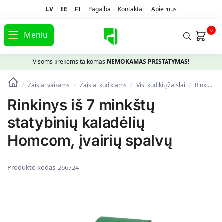
LV
EE
FI
Pagalba
Kontaktai
Apie mus
0
Meniu
Visoms prekėms taikomas
NEMOKAMAS PRISTATYMAS!
Žaislai vaikams
Žaislai kūdikiams
Visi kūdikių žaislai
Rinkinys iš 7 minkštų statybinių kaladėlių Homcom, įvairių spalvų
/
/
/
/
Rinkinys iš 7 minkštų
statybinių kaladėlių
Homcom, įvairių spalvų
Produkto kodas:
266724