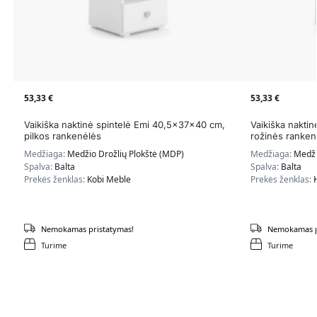
53,33
€
53,33
€
Vaikiška naktinė spintelė Emi 40,5x37x40 cm,
Vaikiška nakti
pilkos rankenėlės
rožinės ranken
Medžiaga:
Medžio Drožlių Plokštė (MDP)
Medžiaga:
Medži
Spalva:
Balta
Spalva:
Balta
Prekės ženklas:
Kobi Meble
Prekės ženklas:
Nemokamas pristatymas!
Nemokamas p
Turime
Turime