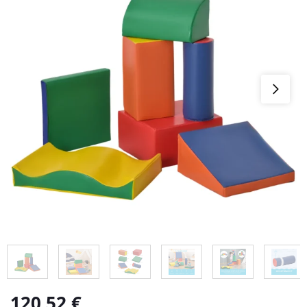
120,52
€