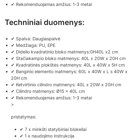
✔ Rekomenduojamas amžius: 1-3 metai
Techniniai duomenys:
✔ Spalva: Daugiaspalvė
✔ Medžiaga: PU, EPE
✔ Didelio kvadratinio bloko matmenys:0H40L x2 cm
✔ Stačiakampio bloko matmenys: 40L x 20W x 20H cm
✔ Kvadratinės plokštės matmenys: 40L x 40W x 5H cm
✔ Banginio elemento matmenys: 60L x 40W x L s 40W x
20H cm
✔ Ketvirtinio cilindro matmenys: 40L x 20W x 20H cm
✔ Cilindro matmenys: Ø15 x 40L cm
✔ Rekomenduojamas amžius: 1-3 metai
>
pristatymas:
✔ 7 x minkšti statybiniai blokeliai
✔ 1 x naudojimo instrukcija