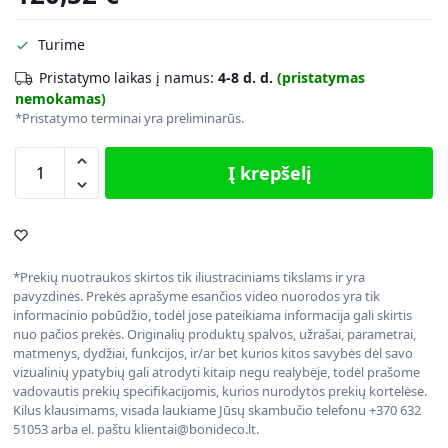
Turime
Pristatymo laikas į namus:
4-8 d. d.
(pristatymas
nemokamas)
*Pristatymo terminai yra preliminarūs.
Į krepšelį
*Prekių nuotraukos skirtos tik iliustraciniams tikslams ir yra
pavyzdinės. Prekės aprašyme esančios video nuorodos yra tik
informacinio pobūdžio, todėl jose pateikiama informacija gali skirtis
nuo pačios prekės. Originalių produktų spalvos, užrašai, parametrai,
matmenys, dydžiai, funkcijos, ir/ar bet kurios kitos savybės dėl savo
vizualinių ypatybių gali atrodyti kitaip negu realybėje, todėl prašome
vadovautis prekių specifikacijomis, kurios nurodytos prekių kortelėse.
Kilus klausimams, visada laukiame Jūsų skambučio telefonu +370 632
51053 arba el. paštu klientai@bonideco.lt.