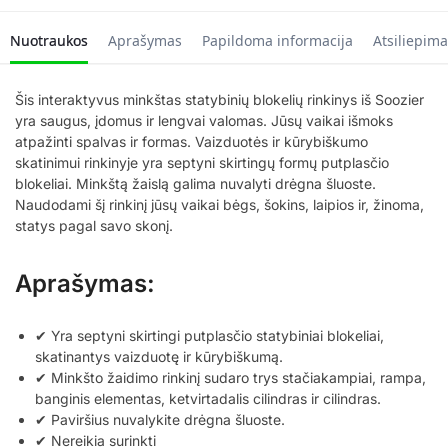
Nuotraukos
Aprašymas
Papildoma informacija
Atsiliepima
Šis interaktyvus minkštas statybinių blokelių rinkinys iš Soozier
yra saugus, įdomus ir lengvai valomas. Jūsų vaikai išmoks
atpažinti spalvas ir formas. Vaizduotės ir kūrybiškumo
skatinimui rinkinyje yra septyni skirtingų formų putplasčio
blokeliai. Minkštą žaislą galima nuvalyti drėgna šluoste.
Naudodami šį rinkinį jūsų vaikai bėgs, šokins, laipios ir, žinoma,
statys pagal savo skonį.
Aprašymas:
✔ Yra septyni skirtingi putplasčio statybiniai blokeliai,
skatinantys vaizduotę ir kūrybiškumą.
✔ Minkšto žaidimo rinkinį sudaro trys stačiakampiai, rampa,
banginis elementas, ketvirtadalis cilindras ir cilindras.
✔ Paviršius nuvalykite drėgna šluoste.
✔ Nereikia surinkti