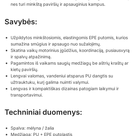
nes turi minkštą paviršių ir apsauginius kampus.
Savybės:
Užpildytos minkštosiomis, elastingomis EPE putomis, kurios
sumažina smūgius ir apsaugo nuo sužalojimų.
Skatina vaikų motorinius įgūdžius, koordinaciją, pusiausvyrą
ir spalvų atpažinimą.
Pagamintos iš vaikams saugių medžiagų be aštrių kraštų ar
kietų paviršių.
Lengvai valomas, vandeniui atsparus PU dangtis su
užtrauktuku, kurį galima nuimti valymui.
Lengvas ir kompaktiškas dizainas patogiam laikymui ir
transportavimui.
Techniniai duomenys:
Spalva: mėlyna / žalia
Medžiaga: PU + EPE putplastis