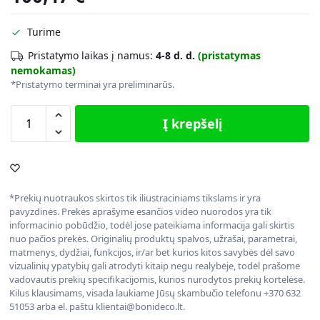
Turime
Pristatymo laikas į namus:
4-8 d. d.
(pristatymas
nemokamas)
*Pristatymo terminai yra preliminarūs.
Į krepšelį
*Prekių nuotraukos skirtos tik iliustraciniams tikslams ir yra
pavyzdinės. Prekės aprašyme esančios video nuorodos yra tik
informacinio pobūdžio, todėl jose pateikiama informacija gali skirtis
nuo pačios prekės. Originalių produktų spalvos, užrašai, parametrai,
matmenys, dydžiai, funkcijos, ir/ar bet kurios kitos savybės dėl savo
vizualinių ypatybių gali atrodyti kitaip negu realybėje, todėl prašome
vadovautis prekių specifikacijomis, kurios nurodytos prekių kortelėse.
Kilus klausimams, visada laukiame Jūsų skambučio telefonu +370 632
51053 arba el. paštu klientai@bonideco.lt.