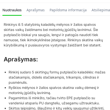
Nuotraukos
Aprašymas
Papildoma informacija
Atsiliepima
Rinkinys iš 5 statybinių kaladėlių mėlynos ir žalios spalvos
skirtas vaikų žaidimams bei motorinių įgūdžių lavinimui. Šie
putplasčio blokai yra saugūs, lengvi ir patogūs naudoti tiek
namuose, tiek ikimokyklinėse įstaigose. Rinkinys skatina vaikų
kūrybiškumą ir pusiausvyros vystymąsi žaidžiant bei statant.
Aprašymas:
Rinkinį sudaro 5 skirtingų formų putplasčio kaladėlės: mažas
stačiakampis, didelis stačiakampis, trikampis, cilindras ir
pusmėnulis.
Ryškios mėlynos ir žalios spalvos skatina vaikų dėmesį ir
motorinių įgūdžių lavinimą.
Pagamintos iš minkšto, tačiau tvirto EPE putplasčio su
vandeniui atspariu PU dangteliu, užsegamu užtrauktuku.
Skirtos laipiojimo, šliaužimo ir kitų veiklų saugumui užtikrinti,