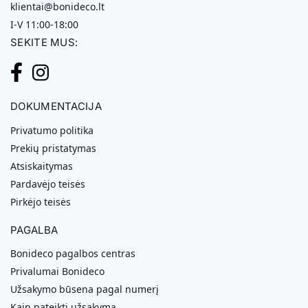
klientai@bonideco.lt
I-V 11:00-18:00
SEKITE MUS:
DOKUMENTACIJA
Privatumo politika
Prekių pristatymas
Atsiskaitymas
Pardavėjo teisės
Pirkėjo teisės
PAGALBA
Bonideco pagalbos centras
Privalumai Bonideco
Užsakymo būsena pagal numerį
Kaip pateikti užsakymą