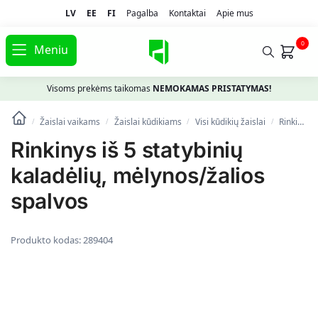
LV
EE
FI
Pagalba
Kontaktai
Apie mus
0
Meniu
Visoms prekėms taikomas
NEMOKAMAS PRISTATYMAS!
Žaislai vaikams
Žaislai kūdikiams
Visi kūdikių žaislai
Rinkinys iš 5 statybinių kaladėlių, mėlynos/žalios spalvos
/
/
/
/
Rinkinys iš 5 statybinių
kaladėlių, mėlynos/žalios
spalvos
Produkto kodas:
289404