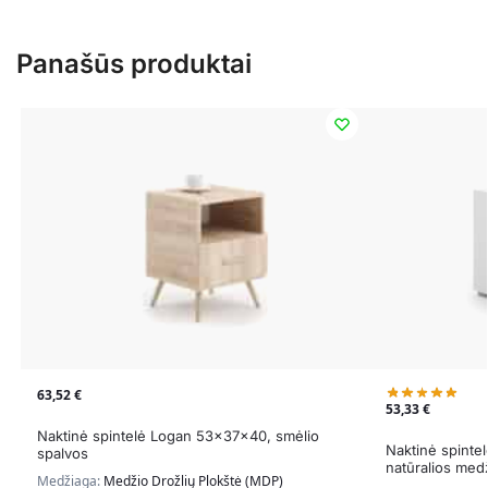
Panašūs produktai
63,52
€
53,33
€
Naktinė spintelė Logan 53x37x40, smėlio
Naktinė spinte
spalvos
natūralios med
Medžiaga:
Medžio Drožlių Plokštė (MDP)