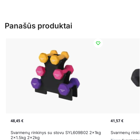
Panašūs produktai
48,45
€
41,57
€
Svarmenų rinkinys su stovu SYL609B02 2x1kg
Svarmenų rink
2×1.5kg 2x2kg