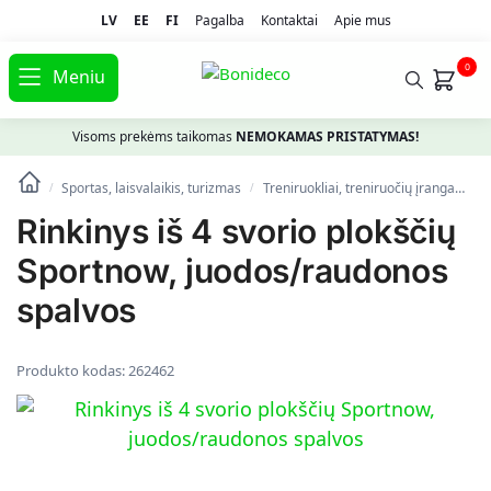
LV
EE
FI
Pagalba
Kontaktai
Apie mus
0
Meniu
Visoms prekėms taikomas
NEMOKAMAS PRISTATYMAS!
Sportas, laisvalaikis, turizmas
Treniruokliai, treniruočių įranga
Sv
/
/
Rinkinys iš 4 svorio plokščių
Sportnow, juodos/raudonos
spalvos
Produkto kodas:
262462