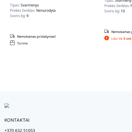
Tipas:
Svarmeny
Tipas:
Svarmenys
Prekės ženklas:
Prekės ženklas:
Nenurodyta
Svoris kg:
10
Svoris kg:
9
Nemokamas p
Nemokamas pristatymas!
Liko tik
5 vnt
Turime
KONTAKTAI
+370 632 51053