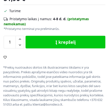
Turime
Pristatymo laikas į namus:
4-8 d. d.
(pristatymas
nemokamas)
*Pristatymo terminai yra preliminarūs.
Į krepšelį
*Prekių nuotraukos skirtos tik iliustraciniams tikslams ir yra
pavyzdinės. Prekės aprašyme esančios video nuorodos yra tik
informacinio pobūdžio, todėl jose pateikiama informacija gali skirtis
nuo pačios prekės. Originalių produktų spalvos, užrašai, parametrai,
matmenys, dydžiai, funkcijos, ir/ar bet kurios kitos savybės dėl savo
vizualinių ypatybių gali atrodyti kitaip negu realybėje, todėl prašome
vadovautis prekių specifikacijomis, kurios nurodytos prekių kortelėse.
Kilus klausimams, visada laukiame Jūsų skambučio telefonu +370 632
51053 arba el. paštu klientai@bonideco.lt.