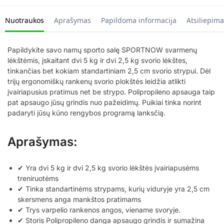
Nuotraukos
Aprašymas
Papildoma informacija
Atsiliepima
Papildykite savo namų sporto salę SPORTNOW svarmenų
lėkštėmis, įskaitant dvi 5 kg ir dvi 2,5 kg svorio lėkštes,
tinkančias bet kokiam standartiniam 2,5 cm svorio strypui. Dėl
trijų ergonomiškų rankenų svorio plokštės leidžia atlikti
įvairiapusius pratimus net be strypo. Polipropileno apsauga taip
pat apsaugo jūsų grindis nuo pažeidimų. Puikiai tinka norint
padaryti jūsų kūno rengybos programą lanksčią.
Aprašymas:
✔ Yra dvi 5 kg ir dvi 2,5 kg svorio lėkštės įvairiapusėms
treniruotėms
✔ Tinka standartinėms strypams, kurių viduryje yra 2,5 cm
skersmens anga mankštos pratimams
✔ Trys varpelio rankenos angos, viename svoryje.
✔ Storis Polipropileno danga apsaugo grindis ir sumažina