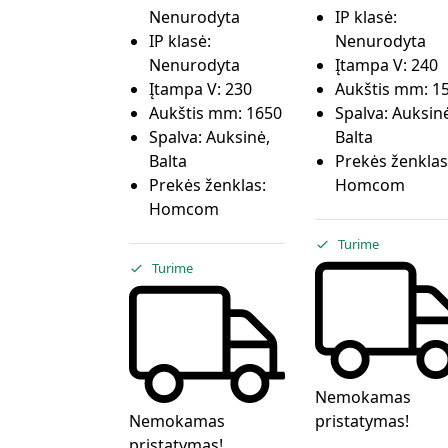
Nenurodyta
IP klasė:
IP klasė:
Nenurodyta
Nenurodyta
Įtampa V:
240
Įtampa V:
230
Aukštis mm:
1
Aukštis mm:
1650
Spalva:
Auksinė
Spalva:
Auksinė,
Balta
Balta
Prekės ženklas
Prekės ženklas:
Homcom
Homcom
Turime
Turime
Nemokamas
Nemokamas
pristatymas!
pristatymas!