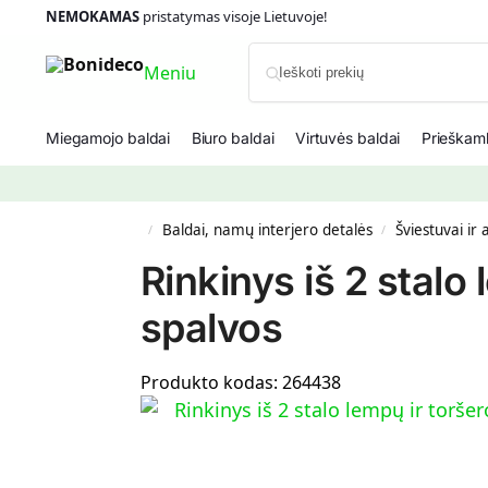
NEMOKAMAS
pristatymas visoje Lietuvoje!
Meniu
Miegamojo baldai
Biuro baldai
Virtuvės baldai
Prieškamb
Baldai, namų interjero detalės
Šviestuvai ir
/
/
Rinkinys iš 2 stal
spalvos
Produkto kodas:
264438