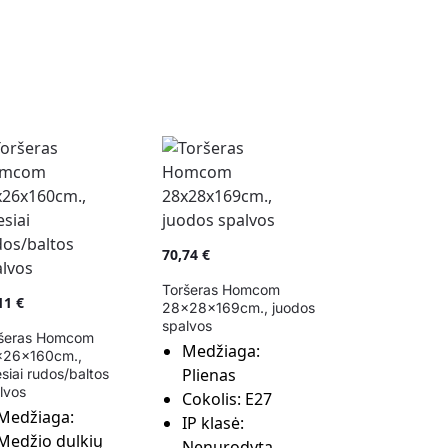
70,74
€
Toršeras Homcom
,11
€
28x28x169cm., juodos
spalvos
šeras Homcom
Medžiaga:
x26x160cm.,
Plienas
esiai rudos/baltos
lvos
Cokolis:
E27
Medžiaga:
IP klasė:
Medžio dulkių
Nenurodyta