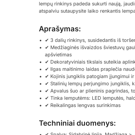
lempų rinkinys padeda sukurti naują, jaud
atspalviu sutaupysite laiko renkantis lempa
Aprašymas:
✔ 3 dalių rinkinys, susidedantis iš torše
✔ Medžiaginės išvaizdos šviestuvų gaubta
apšvietimas
✔ Dekoratyviniais tikslais suteikia apli
✔ Ilgas maitinimo laidas praplečia nau
✔ Kojinis jungiklis patogiam įjungimui ir
✔ Stalinių lempų perjungimo jungiklis, 
✔ Apvalus šuo ar plieninis pagrindas, t
✔ Tinka lemputėms: LED lemputės, halog
✔ Reikalingas lengvas surinkimas
Techniniai duomenys:
✔ Spalva: Sidabrinė linija, Madžiaga >