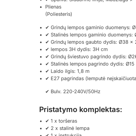
Plienas
(Poliesteris)
✔ Grindų lempos gaminio duomenys: 
✔ Stalinės lempos gaminio duomenys:
✔ Grindų lempos gaubto dydis: Ø38 x
✔ lempos 3H dydis: 3H cm
✔ Grindų šviestuvo pagrindo dydis: Ø
✔ Stalinės lempos pagrindo dydis: Ø15
✔ Laido ilgis: 1,8 m
✔ E27 pagrindas (lemputė neįskaičiuot
✔ Bulv. 220-240V/50Hz
Pristatymo komplektas:
✔ 1 x toršeras
✔ 2 x stalinė lempa
✔ 1 x instrukcija