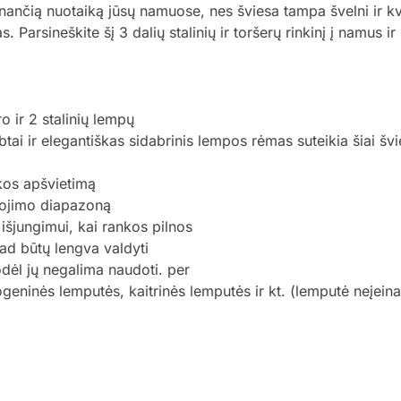
inančią nuotaiką jūsų namuose, nes šviesa tampa švelni ir k
s. Parsineškite šį 3 dalių stalinių ir toršerų rinkinį į namus
ro ir 2 stalinių lempų
i ir elegantiškas sidabrinis lempos rėmas suteikia šiai švies
nkos apšvietimą
dojimo diapazoną
 išjungimui, kai rankos pilnos
kad būtų lengva valdyti
odėl jų negalima naudoti. per
eninės lemputės, kaitrinės lemputės ir kt. (lemputė neįeina