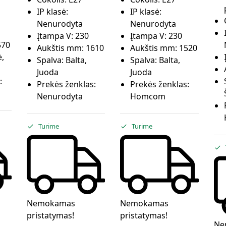
IP klasė:
IP klasė:
Nenurodyta
Nenurodyta
Įtampa V:
230
Įtampa V:
230
570
Aukštis mm:
1610
Aukštis mm:
1520
,
Spalva:
Balta,
Spalva:
Balta,
Juoda
Juoda
:
Prekės ženklas:
Prekės ženklas:
Nenurodyta
Homcom
Turime
Turime
Nemokamas
Nemokamas
pristatymas!
pristatymas!
Ne