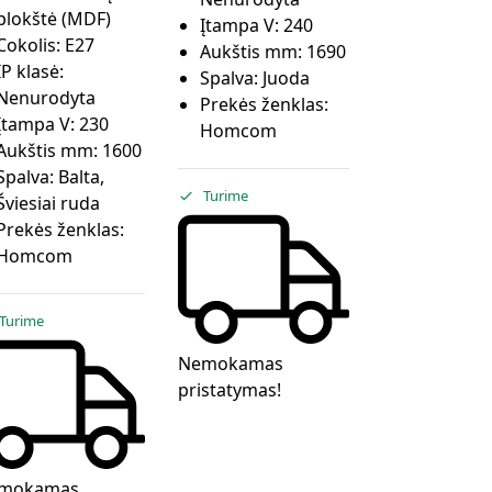
plokštė (MDF)
Įtampa V:
240
Cokolis:
E27
Aukštis mm:
1690
IP klasė:
Spalva:
Juoda
Nenurodyta
Prekės ženklas:
Įtampa V:
230
Homcom
Aukštis mm:
1600
Spalva:
Balta,
Turime
Šviesiai ruda
Prekės ženklas:
Homcom
Turime
Nemokamas
pristatymas!
mokamas