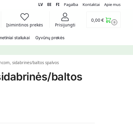
LV
EE
FI
Pagalba
Kontaktai
Apie mus
0,00
€
0
Įsimintinos prekės
Prisijungti
etiniai staliukai
Gyvūnų prekės
omcom, sidabrinės/baltos spalvos
sidabrinės/baltos