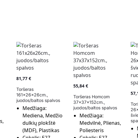
81,77
€
55,84
€
Toršeras
57
161x26x26cm.,
Toršeras Homcom
juodos/baltos spalvos
37x37x152cm.,
Tor
Medžiaga:
juodos/baltos spalvos
26
Mediena, Medžio
Medžiaga:
švi
s,
spa
dulkių plokštė
Medvilnė, Plienas,
(MDF), Plastikas
Poliesteris
Cokolis:
E27
Cokolis:
E27