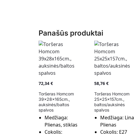
Panašūs produktai
72,34
€
58,76
€
Toršeras Homcom
Toršeras Homcom
39x28x165cm.,
25x25x157cm.,
auksinės/baltos
baltos/auksinės
spalvos
spalvos
Medžiaga:
Medžiaga:
Lina
Plienas, stiklas
Plienas
Cokolis:
Cokolis:
E27