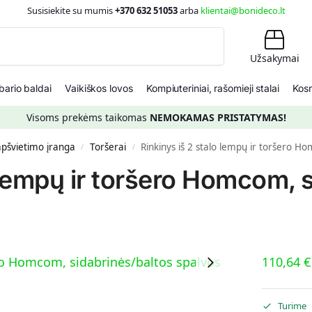
Susisiekite su mumis
+370 632 51053
arba
klientai@bonideco.lt
Ieškoti
Užsakymai
ario baldai
Vaikiškos lovos
Kompiuteriniai, rašomieji stalai
Kosm
Visoms prekėms taikomas
NEMOKAMAS PRISTATYMAS!
 apšvietimo įranga
Toršerai
Rinkinys iš 2 stalo lempų ir toršero H
/
/
o lempų ir toršero Homcom, 
110,64
€
Turime