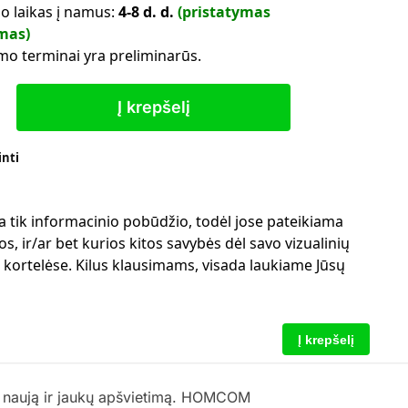
o laikas į namus:
4-8 d. d.
(pristatymas
mas)
mo terminai yra preliminarūs.
Į krepšelį
inti
a tik informacinio pobūdžio, todėl jose pateikiama
s, ir/ar bet kurios kitos savybės dėl savo vizualinių
ų kortelėse. Kilus klausimams, visada laukiame Jūsų
Į krepšelį
ti naują ir jaukų apšvietimą. HOMCOM