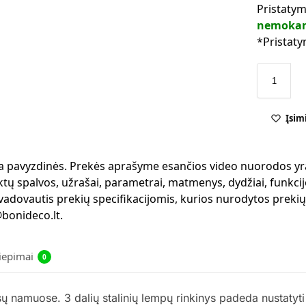
Pristatym
nemoka
*Pristaty
Įsim
 yra pavyzdinės. Prekės aprašyme esančios video nuorodos yr
ktų spalvos, užrašai, parametrai, matmenys, dydžiai, funkcijo
 vadovautis prekių specifikacijomis, kurios nurodytos preki
bonideco.lt.
liepimai
0
sų namuose. 3 dalių stalinių lempų rinkinys padeda nustaty