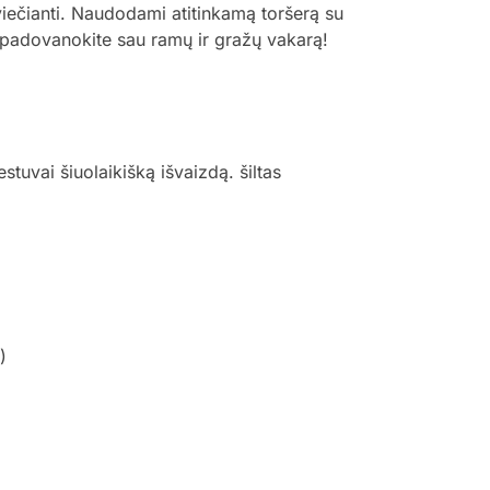
viečianti. Naudodami atitinkamą toršerą su
 ir padovanokite sau ramų ir gražų vakarą!
tuvai šiuolaikišką išvaizdą. šiltas
)