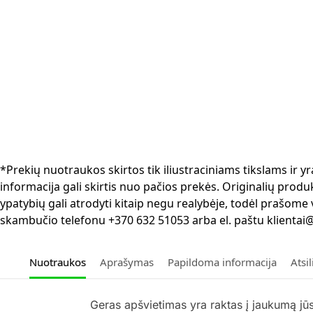
*Prekių nuotraukos skirtos tik iliustraciniams tikslams ir
informacija gali skirtis nuo pačios prekės. Originalių produ
ypatybių gali atrodyti kitaip negu realybėje, todėl prašome
skambučio telefonu +370 632 51053 arba el. paštu klientai@
Nuotraukos
Aprašymas
Papildoma informacija
Atsi
Geras apšvietimas yra raktas į jaukumą jū