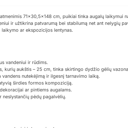
 matmenimis 71×30,5×148 cm, puikiai tinka augalų laikymui 
niui ir užtikrina patvarumą bei stabilumą net ant nelygių pav
ip laikymo ar ekspozicijos lentynas.
s vandeniui ir rūdims.
, kurių aukštis – 25 cm, tinka skirtingo dydžio gėlių vazon
 vandens nutekėjimą ir ilgesnį tarnavimo laiką.
ratyvią širdies formos kompoziciją.
dekoracijai ar pintiems augalams.
r neslystančių pėdų pagalvėlių.