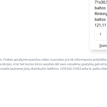
Rinkin
baltos
121,1
Įsim
nės. Prekės aprašyme esančios video nuorodos yra tik informacinio pobūdžio, 
nkcijos, ir/ar bet kurios kitos savybės dėl savo vizualinių ypatybių gali at
, visada laukiame Jūsų skambučio telefonu +370 632 51053 arba el. paštu kli