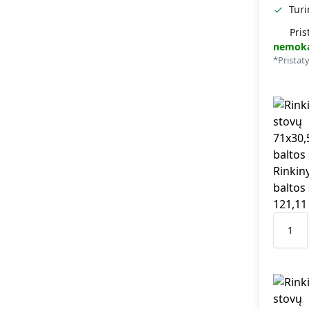
Tur
Pris
nemok
*Pristat
Rinkin
baltos
121,1