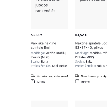
53,33
€
63,52
€
Vaikiška naktinė
Naktinė spintelė Lo
spintelė Emi
53x37x40, pilkos
40,5x37x40 cm,
spalvos
Medžiaga:
Medžio Drožlių
Medžiaga:
Medžio Drožl
juodos rankenėlės
Plokštė (MDP)
Plokštė (MDP)
Spalva:
Balta
Spalva:
Balta
Prekės ženklas:
Kobi Meble
Prekės ženklas:
Kobi Me
Nemokamas pristatymas!
Nemokamas pristaty
Turime
Turime