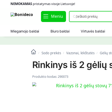
NEMOKAMAS
pristatymas visoje Lietuvoje!
Meniu
Miegamojo baldai
Biuro baldai
Virtuvės baldai
Sodo prekės
Vazonai, lėkštutės
Gėlių st
/
/
/
Rinkinys iš 2 gėli
Produkto kodas:
290073