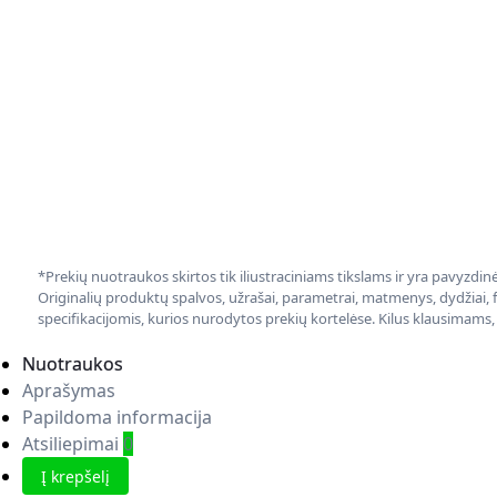
*Prekių nuotraukos skirtos tik iliustraciniams tikslams ir yra pavyzdi
Originalių produktų spalvos, užrašai, parametrai, matmenys, dydžiai, fu
specifikacijomis, kurios nurodytos prekių kortelėse. Kilus klausimams
Nuotraukos
Aprašymas
Papildoma informacija
Atsiliepimai
0
Į krepšelį