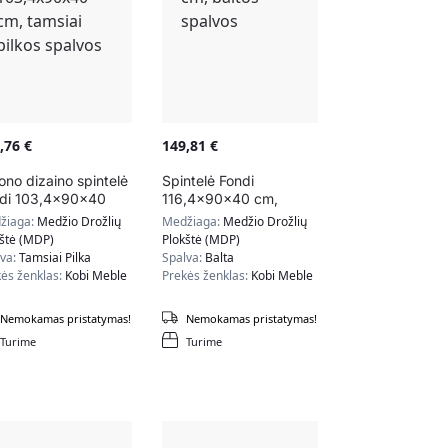
9,76
€
149,81
€
ono dizaino spintelė
Spintelė Fondi
di 103,4x90x40
116,4x90x40 cm,
 tamsiai pilkos
baltos spalvos
žiaga:
Medžio Drožlių
Medžiaga:
Medžio Drožlių
lvos
kštė (MDP)
Plokštė (MDP)
lva:
Tamsiai Pilka
Spalva:
Balta
ės ženklas:
Kobi Meble
Prekės ženklas:
Kobi Meble
Nemokamas pristatymas!
Nemokamas pristatymas!
Turime
Turime