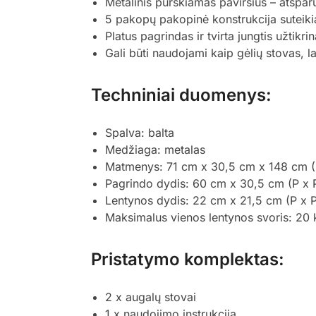
Metalinis purškiamas paviršius – atspar
5 pakopų pakopinė konstrukcija suteiki
Platus pagrindas ir tvirta jungtis užtikri
Gali būti naudojami kaip gėlių stovas, l
Techniniai duomenys:
Spalva: balta
Medžiaga: metalas
Matmenys: 71 cm x 30,5 cm x 148 cm (I
Pagrindo dydis: 60 cm x 30,5 cm (P x 
Lentynos dydis: 22 cm x 21,5 cm (P x 
Maksimalus vienos lentynos svoris: 20 
Pristatymo komplektas:
2 x augalų stovai
1 x naudojimo instrukcija