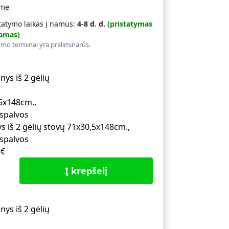
ime
tatymo laikas į namus:
4-8 d. d.
(pristatymas
amas)
ymo terminai yra preliminarūs.
ys iš 2 gėlių stovų 71x30,5x148cm.,
 spalvos
1
€
Į krepšelį