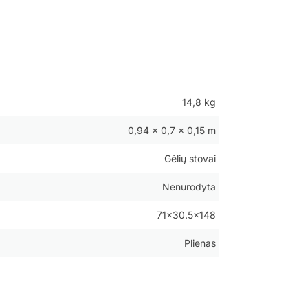
14,8 kg
0,94 × 0,7 × 0,15 m
Gėlių stovai
Nenurodyta
71×30.5×148
Plienas