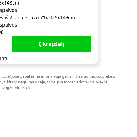
ys iš 2 gėlių stovų 71x30,5x148cm.,
 spalvos
1
€
Į krepšelį
inti
todėl jose pateikiama informacija gali skirtis nuo pačios prekės.
rodyti kitaip negu realybėje, todėl prašome vadovautis prekių
entai@bonideco.lt.