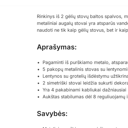
Rinkinys iš 2 gėlių stovų baltos spalvos,
metaliniai augalų stovai yra atsparūs vande
naudoti ne tik kaip gėlių stovus, bet ir ka
Aprašymas:
Pagaminti iš purškiamo metalo, atsparau
5 pakopų metalinis stovas su lentynomis
Lentynos su grotelių išdėstymu užtikrina
2 simetriški stovai leidžia sukurti deko
Yra 4 pakabinami kabliukai dažniausiai 
Aukštas stabilumas dėl 8 reguliuojamų i
Savybės: