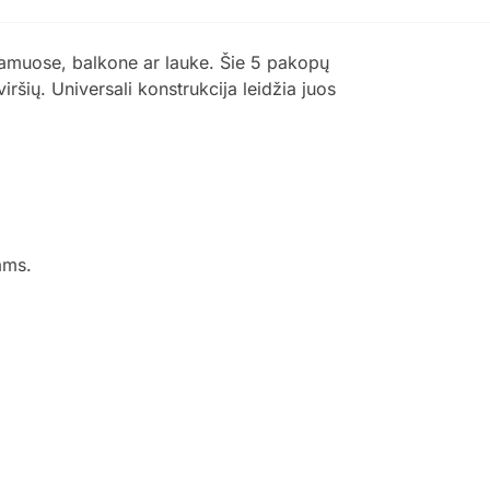
namuose, balkone ar lauke. Šie 5 pakopų
iršių. Universali konstrukcija leidžia juos
ams.