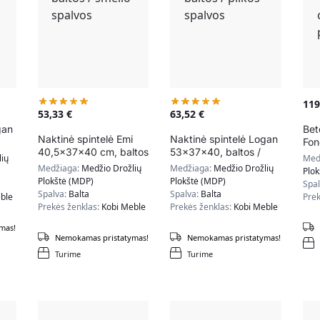
11
53,33
€
63,52
€
gan
Bet
Naktinė spintelė Emi
Naktinė spintelė Logan
Fon
40,5x37x40 cm, baltos
53x37x40, baltos /
cm,
ių
Med
/ smėlio spalvos
pilkos spalvos
spa
Medžiaga:
Medžio Drožlių
Medžiaga:
Medžio Drožlių
Plo
Plokštė (MDP)
Plokštė (MDP)
Spa
Spalva:
Balta
Spalva:
Balta
ble
Prek
Prekės ženklas:
Kobi Meble
Prekės ženklas:
Kobi Meble
mas!
Nemokamas pristatymas!
Nemokamas pristatymas!
Turime
Turime