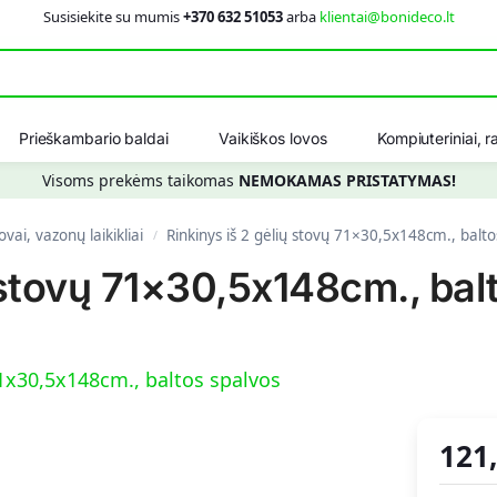
Susisiekite su mumis
+370 632 51053
arba
klientai@bonideco.lt
Ieškot
Prieškambario baldai
Vaikiškos lovos
Kompiuteriniai, ra
Visoms prekėms taikomas
NEMOKAMAS PRISTATYMAS!
ovai, vazonų laikikliai
Rinkinys iš 2 gėlių stovų 71×30,5x148cm., balto
/
ų stovų 71×30,5x148cm., bal
121