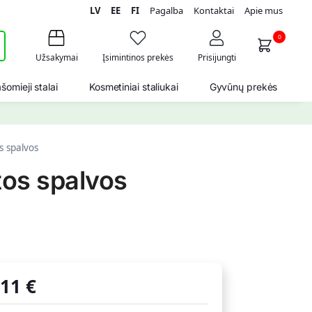
LV
EE
FI
Pagalba
Kontaktai
Apie mus
i
0
Užsakymai
Įsimintinos prekės
Prisijungti
šomieji stalai
Kosmetiniai staliukai
Gyvūnų prekės
s spalvos
tos spalvos
,11
€