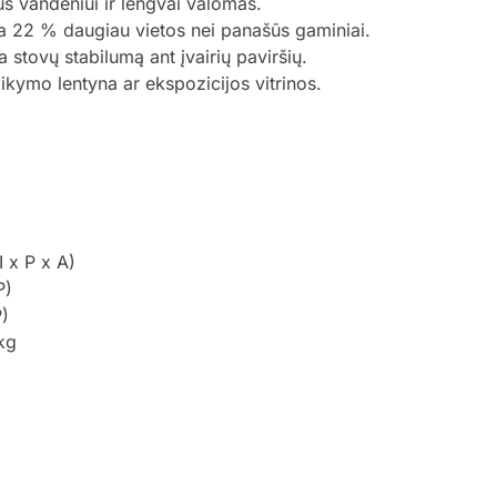
us vandeniui ir lengvai valomas.
a 22 % daugiau vietos nei panašūs gaminiai.
na stovų stabilumą ant įvairių paviršių.
aikymo lentyna ar ekspozicijos vitrinos.
 x P x A)
P)
P)
kg