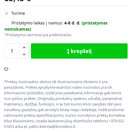
Turime
Pristatymo laikas į namus:
4-8 d. d.
(pristatymas
nemokamas)
*Pristatymo terminai yra preliminarūs.
Į krepšelį
*Prekių nuotraukos skirtos tik iliustraciniams tikslams ir yra
pavyzdinės. Prekės aprašyme esančios video nuorodos yra tik
informacinio pobūdžio, todėl jose pateikiama informacija gali skirtis
nuo pačios prekės. Originalių produktų spalvos, užrašai, parametrai,
matmenys, dydžiai, funkcijos, ir/ar bet kurios kitos savybės dėl savo
vizualinių ypatybių gali atrodyti kitaip negu realybėje, todėl prašome
vadovautis prekių specifikacijomis, kurios nurodytos prekių kortelėse.
Kilus klausimams, visada laukiame Jūsų skambučio telefonu +370 632
51053 arba el. paštu klientai@bonideco.lt.