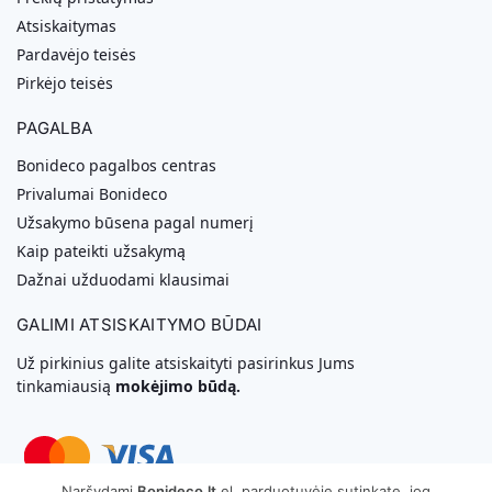
Atsiskaitymas
Pardavėjo teisės
Pirkėjo teisės
PAGALBA
Bonideco pagalbos centras
Privalumai Bonideco
Užsakymo būsena pagal numerį
Kaip pateikti užsakymą
Dažnai užduodami klausimai
GALIMI ATSISKAITYMO BŪDAI
Už pirkinius galite atsiskaityti pasirinkus Jums
tinkamiausią
mokėjimo būdą.
Naršydami
Bonideco.lt
el. parduotuvėje sutinkate, jog