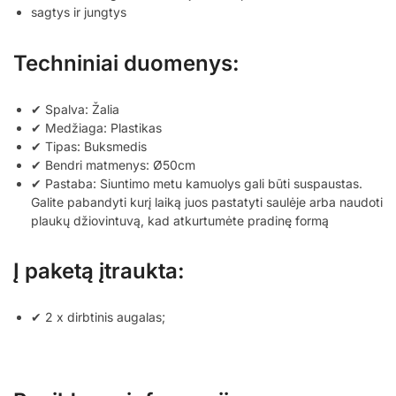
sagtys ir jungtys
Techniniai duomenys:
✔ Spalva: Žalia
✔ Medžiaga: Plastikas
✔ Tipas: Buksmedis
✔ Bendri matmenys: Ø50cm
✔ Pastaba: Siuntimo metu kamuolys gali būti suspaustas.
Galite pabandyti kurį laiką juos pastatyti saulėje arba naudoti
plaukų džiovintuvą, kad atkurtumėte pradinę formą
Į paketą įtraukta:
✔ 2 x dirbtinis augalas;