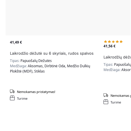
41,49
€
41,56
€
Laikrodžio dėžutė su 6 skyriais, rudos spalvos
Laikrodžių dėžu
Tipas:
Papuošalų Dėžutės
Tipas:
Papuošalų
Medžiaga:
Aksomas, Dirbtinė Oda, Medžio Dulkių
Medžiaga:
Aksom
Plokštė (MDF), Stiklas
Nemokamas pristatymas!
Nemokamas p
Turime
Turime