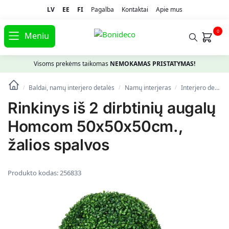
LV
EE
FI
Pagalba
Kontaktai
Apie mus
0
Meniu
Visoms prekėms taikomas
NEMOKAMAS PRISTATYMAS!
Baldai, namų interjero detalės
Namų interjeras
Interjero detalės
/
/
/
Rinkinys iš 2 dirbtinių augalų
Homcom 50x50x50cm.,
žalios spalvos
Produkto kodas:
256833