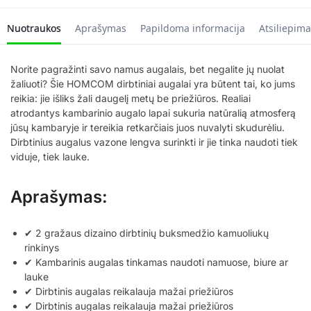
Nuotraukos
Aprašymas
Papildoma informacija
Atsiliepima
Norite pagražinti savo namus augalais, bet negalite jų nuolat
žaliuoti? Šie HOMCOM dirbtiniai augalai yra būtent tai, ko jums
reikia: jie išliks žali daugelį metų be priežiūros. Realiai
atrodantys kambarinio augalo lapai sukuria natūralią atmosferą
jūsų kambaryje ir tereikia retkarčiais juos nuvalyti skudurėliu.
Dirbtinius augalus vazone lengva surinkti ir jie tinka naudoti tiek
viduje, tiek lauke.
Aprašymas:
✔ 2 gražaus dizaino dirbtinių buksmedžio kamuoliukų
rinkinys
✔ Kambarinis augalas tinkamas naudoti namuose, biure ar
lauke
✔ Dirbtinis augalas reikalauja mažai priežiūros
✔ Dirbtinis augalas reikalauja mažai priežiūros