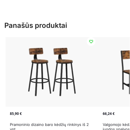
Panašūs produktai
85,90
€
66,24
€
Pramoninio dizaino baro kėdžių rinkinys iš 2
Valgomojo kėdži
vnt
juodos spalvos