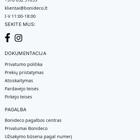
klientai@bonideco.lt
I-V 11:00-18:00
SEKITE MUS:
DOKUMENTACIJA
Privatumo politika
Prekių pristatymas
Atsiskaitymas
Pardavėjo teisės
Pirkėjo teisės
PAGALBA
Bonideco pagalbos centras
Privalumai Bonideco
Užsakymo būsena pagal numerį