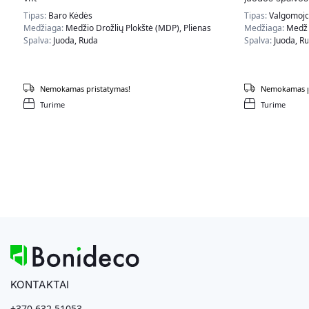
Tipas:
Baro Kėdės
Tipas:
Valgomojo
Medžiaga:
Medžio Drožlių Plokštė (MDP), Plienas
Medžiaga:
Medži
Spalva:
Juoda, Ruda
Spalva:
Juoda, R
Nemokamas pristatymas!
Nemokamas p
Turime
Turime
KONTAKTAI
+370 632 51053