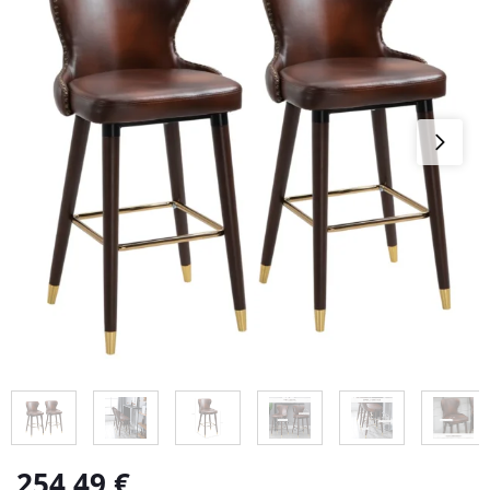
254,49
€