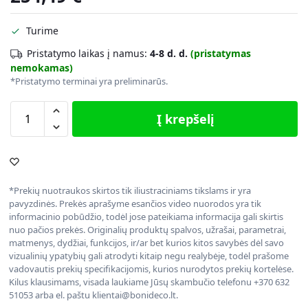
Turime
Pristatymo laikas į namus:
4-8 d. d.
(pristatymas
nemokamas)
*Pristatymo terminai yra preliminarūs.
Į krepšelį
*Prekių nuotraukos skirtos tik iliustraciniams tikslams ir yra
pavyzdinės. Prekės aprašyme esančios video nuorodos yra tik
informacinio pobūdžio, todėl jose pateikiama informacija gali skirtis
nuo pačios prekės. Originalių produktų spalvos, užrašai, parametrai,
matmenys, dydžiai, funkcijos, ir/ar bet kurios kitos savybės dėl savo
vizualinių ypatybių gali atrodyti kitaip negu realybėje, todėl prašome
vadovautis prekių specifikacijomis, kurios nurodytos prekių kortelėse.
Kilus klausimams, visada laukiame Jūsų skambučio telefonu +370 632
51053 arba el. paštu klientai@bonideco.lt.