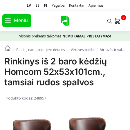
LV
EE
FI
Pagalba
Kontaktai
Apie mus
0
Meniu
Visoms prekėms taikomas
NEMOKAMAS PRISTATYMAS!
Baldai, namų interjero detalės
Virtuvės baldai
Virtuvės ir valgomojo kėdės
/
/
/
Rinkinys iš 2 baro kėdžių
Homcom 52x53x101cm.,
tamsiai rudos spalvos
Produkto kodas:
248957