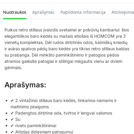
Nuotraukos
Aprašymas
Papildoma informacija
Atsiliepima
Puikus retro stiliaus įvaizdis svetainei ar pobūvių kambariui: šios
elegantiškos baro kėdės su mažais atlošais iš HOMCOM yra 2
vienetų komplektas. Dėl rudos dirbtinės odos, kaimiškų kniedių
ir aukso spalvos pėdų baro kėdės yra tikras retro stiliaus baldas
su prabanga. Dėl minkšto paminkštinimo ir patogios pėdos
atramos galėsite patogiai ir stilingai mėgautis vienu ar dviem
gėrimais.
Aprašymas:
✔ 2 vintažinio stiliaus baro kėdės, tinkamos namams ir
maitinimo įstaigoms
✔ Padengtos dirbtine oda, tvirtos ir lengvai valomos
✔ Su
✔ rivets paminkštinimai
✔ Atlošas didesniam patogumui