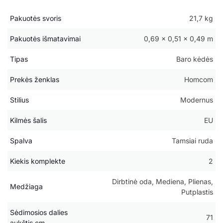
Pakuotės svoris
21,7 kg
Pakuotės išmatavimai
0,69 × 0,51 × 0,49 m
Tipas
Baro kėdės
Prekės ženklas
Homcom
Stilius
Modernus
Kilmės šalis
EU
Spalva
Tamsiai ruda
Kiekis komplekte
2
Dirbtinė oda, Mediena, Plienas,
Medžiaga
Putplastis
Sėdimosios dalies
71
aukštis cm