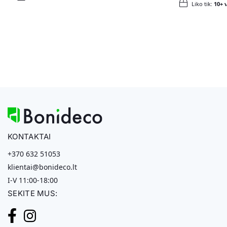
Liko tik:
10+ v
KONTAKTAI
+370 632 51053
klientai@bonideco.lt
I-V 11:00-18:00
SEKITE MUS: