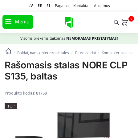
LV
EE
FI
Pagalba
Kontaktai
Apie mus
0
Meniu
Visoms prekėms taikomas
NEMOKAMAS PRISTATYMAS!
Baldai, namų interjero detalės
Biuro baldai
Kompiuteriniai, rašomieji stalai
/
/
/
Rašomasis stalas NORE CLP
S135, baltas
Produkto kodas:
81758
TOP