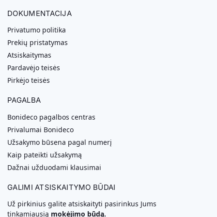
DOKUMENTACIJA
Privatumo politika
Prekių pristatymas
Atsiskaitymas
Pardavėjo teisės
Pirkėjo teisės
PAGALBA
Bonideco pagalbos centras
Privalumai Bonideco
Užsakymo būsena pagal numerį
Kaip pateikti užsakymą
Dažnai užduodami klausimai
GALIMI ATSISKAITYMO BŪDAI
Už pirkinius galite atsiskaityti pasirinkus Jums
tinkamiausią
mokėjimo būdą.