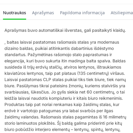
Nuotraukos
Aprašymas
Papildoma informacija
Atsiliepima
Aprašymas buvo automatiškai išverstas, gali pasitaikyti klaidų.
, baltas laisvai pastatomas rašomasis stalas yra modernaus
dizaino baldas, puikiai atitinkantis dabartinius išdėstymo
standartus. Pažymėtinas rašomojo stalo paprastumas ir
elegancija, kuri buvo sukurta itin madinga balta spalva. Baldas
susideda iš trijų erdvių stalčių, atviros lentynos, ištraukiamos
klaviatūros lentynos, taip pat plataus (135 centimetrų) viršaus.
Laisvai pastatomas CLP stalas puikiai tiks tiek biure, tiek namų
biure. Pasiūlymas tikrai pateisins žmonių, kuriems stalviršis yra
svarbiausias, lūkesčius. Jo gylis siekia net 60 centimetrų, o tai
leidžia laisvai naudotis kompiuteriu ir kitais biuro reikmenimis.
Produktas taip pat noriai renkamas kaip žaidimų stalas, kur
erdvė ir vartotojo patogumas yra labai svarbūs per ilgas
žaidimų valandas. Rašomasis stalas pagamintas iš 16 milimetrų
storio laminuotos plokštės. Šį baldą galima priderinti prie kitų
biuro pobūdžio interjero elementų – lentynų, spintų, lentynų,