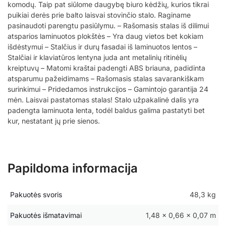
komodų. Taip pat siūlome daugybę biuro kėdžių, kurios tikrai
puikiai derės prie balto laisvai stovinčio stalo. Raginame
pasinaudoti parengtu pasiūlymu. – Rašomasis stalas iš dilimui
atsparios laminuotos plokštės – Yra daug vietos bet kokiam
išdėstymui – Stalčius ir durų fasadai iš laminuotos lentos –
Stalčiai ir klaviatūros lentyna juda ant metalinių ritinėlių
kreiptuvų – Matomi kraštai padengti ABS briauna, padidinta
atsparumu pažeidimams – Rašomasis stalas savarankiškam
surinkimui – Pridedamos instrukcijos – Gamintojo garantija 24
mėn. Laisvai pastatomas stalas! Stalo užpakalinė dalis yra
padengta laminuota lenta, todėl baldus galima pastatyti bet
kur, nestatant jų prie sienos.
Papildoma informacija
Pakuotės svoris
48,3 kg
Pakuotės išmatavimai
1,48 × 0,66 × 0,07 m