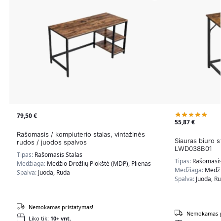
79,50
€
55,87
€
Rašomasis / kompiuterio stalas, vintažinės
Siauras biuro s
rudos / juodos spalvos
LWD038B01
Tipas:
Rašomasis Stalas
Tipas:
Rašomasis
Medžiaga:
Medžio Drožlių Plokštė (MDP), Plienas
Medžiaga:
Medži
Spalva:
Juoda, Ruda
Spalva:
Juoda, R
Nemokamas pristatymas!
Nemokamas p
Liko tik:
10+ vnt.