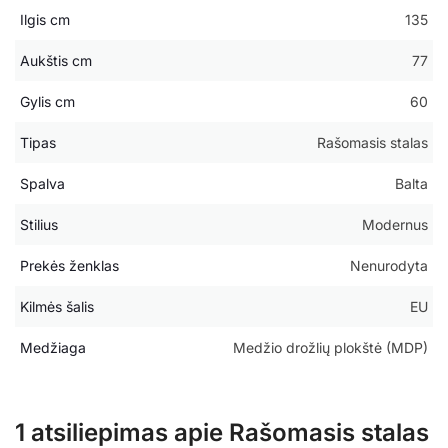
Ilgis cm
135
Aukštis cm
77
Gylis cm
60
Tipas
Rašomasis stalas
Spalva
Balta
Stilius
Modernus
Prekės ženklas
Nenurodyta
Kilmės šalis
EU
Medžiaga
Medžio drožlių plokštė (MDP)
1 atsiliepimas apie
Rašomasis stalas