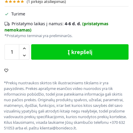
(
1
pirkėjo atsiliepimas)
Turime
Pristatymo laikas į namus:
4-6 d. d.
(pristatymas
nemokamas)
*Pristatymo terminai yra preliminarūs.
Į krepšelį
*Prekių nuotraukos skirtos tik iliustraciniams tikslams ir yra
pavyzdinės. Prekės aprašyme esančios video nuorodos yra tik
informacinio pobūdžio, todėl jose pateikiama informacija gali skirtis
nuo pačios prekės. Originalių produktų spalvos, užrašai, parametrai,
matmenys, dydžiai, funkcijos, ir/ar bet kurios kitos savybės dėl savo
vizualinių ypatybių gali atrodyti kitaip negu realybėje, todėl prašome
vadovautis prekių specifikacijomis, kurios nurodytos prekių kortelėse.
Kilus klausimams, visada laukiame Jūsų skambučio telefonu +370 632
51053 arba el. paštu klientai@bonideco.lt.