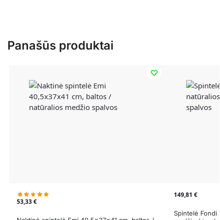
Panašūs produktai
149,81
€
53,33
€
Spintelė Fondi
Naktinė spintelė Emi 40,5x37x41 cm, baltos /