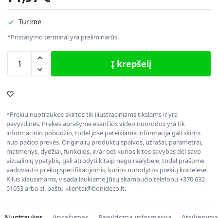
Turime
*Pristatymo terminai yra preliminarūs.
Į krepšelį
*Prekių nuotraukos skirtos tik iliustraciniams tikslams ir yra
pavyzdinės. Prekės aprašyme esančios video nuorodos yra tik
informacinio pobūdžio, todėl jose pateikiama informacija gali skirtis
nuo pačios prekės. Originalių produktų spalvos, užrašai, parametrai,
matmenys, dydžiai, funkcijos, ir/ar bet kurios kitos savybės dėl savo
vizualinių ypatybių gali atrodyti kitaip negu realybėje, todėl prašome
vadovautis prekių specifikacijomis, kurios nurodytos prekių kortelėse.
Kilus klausimams, visada laukiame Jūsų skambučio telefonu +370 632
51053 arba el. paštu klientai@bonideco.lt.
Nuotraukos
Aprašymas
Papildoma informacija
Atsiliepima