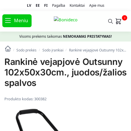
LV
EE
FI
Pagalba
Kontaktai
Apie mus
0
Meniu
Visoms prekėms taikomas
NEMOKAMAS PRISTATYMAS!
Sodo prekės
Sodo įrankiai
Rankinė vejapjovė Outsunny 102x50x30cm., juodos/žalios spalvos
/
/
/
Rankinė vejapjovė Outsunny
102x50x30cm., juodos/žalios
spalvos
Produkto kodas:
300382