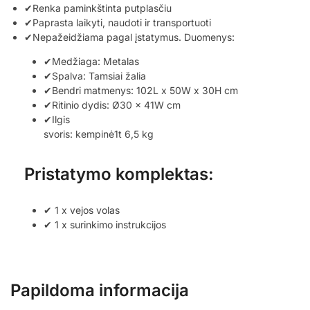
✔Renka paminkštinta putplasčiu
✔Paprasta laikyti, naudoti ir transportuoti
✔Nepažeidžiama pagal įstatymus. Duomenys:
✔Medžiaga: Metalas
✔Spalva: Tamsiai žalia
✔Bendri matmenys: 102L x 50W x 30H cm
✔Ritinio dydis: Ø30 x 41W cm
✔Ilgis
svoris: kempinė1t 6,5 kg
Pristatymo komplektas:
✔ 1 x vejos volas
✔ 1 x surinkimo instrukcijos
Papildoma informacija