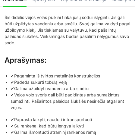
Šis didelis vejos volas puikiai tinka jūsų sodui išlyginti. Jis gali
būti užpildytas vandeniu arba smėliu. Svorį galima valdyti pagal
užpildymo kiekį. Jis tiekiamas su valytuvu, kad pašalintų
palaidas šiukšles. Veiksmingas būdas pašalinti nelygumus savo
sode.
Aprašymas:
✔Pagaminta iš tvirtos metalinės konstrukcijos
✔Padeda sukurti tobulą veją
✔Galima užpildyti vandeniu arba smėliu
✔Vejos volo svoris gali būti padidintas arba sumažintas
sumažinti. Pašalintos palaidos šiukšlės nesiriečia atgal ant
vejos.
✔Paprasta laikyti, naudoti ir transportuoti
✔Su rankena, kad būtų lengva laikyti
✔Galima išmontuoti atraminį rankenos rėmą