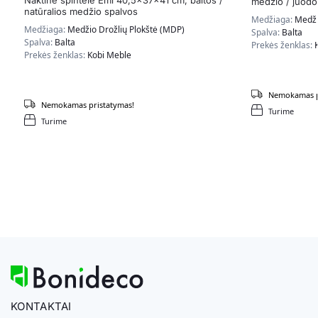
medžio / juodo
natūralios medžio spalvos
Medžiaga:
Medži
Medžiaga:
Medžio Drožlių Plokštė (MDP)
Spalva:
Balta
Spalva:
Balta
Prekės ženklas:
Prekės ženklas:
Kobi Meble
Nemokamas p
Nemokamas pristatymas!
Turime
Turime
KONTAKTAI