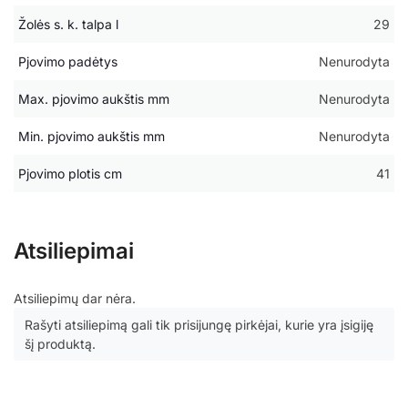
Žolės s. k. talpa l
29
Pjovimo padėtys
Nenurodyta
Max. pjovimo aukštis mm
Nenurodyta
Min. pjovimo aukštis mm
Nenurodyta
Pjovimo plotis cm
41
Atsiliepimai
Atsiliepimų dar nėra.
Rašyti atsiliepimą gali tik prisijungę pirkėjai, kurie yra įsigiję
šį produktą.