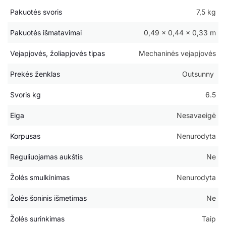
Pakuotės svoris
7,5 kg
Pakuotės išmatavimai
0,49 × 0,44 × 0,33 m
Vejapjovės, žoliapjovės tipas
Mechaninės vejapjovės
Prekės ženklas
Outsunny
Svoris kg
6.5
Eiga
Nesavaeigė
Korpusas
Nenurodyta
Reguliuojamas aukštis
Ne
Žolės smulkinimas
Nenurodyta
Žolės šoninis išmetimas
Ne
Žolės surinkimas
Taip