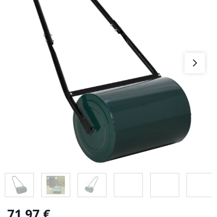
71,97
€