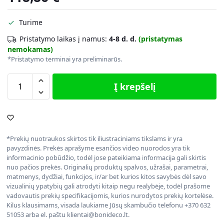
Turime
Pristatymo laikas į namus:
4-8 d. d.
(pristatymas
nemokamas)
*Pristatymo terminai yra preliminarūs.
Į krepšelį
*Prekių nuotraukos skirtos tik iliustraciniams tikslams ir yra
pavyzdinės. Prekės aprašyme esančios video nuorodos yra tik
informacinio pobūdžio, todėl jose pateikiama informacija gali skirtis
nuo pačios prekės. Originalių produktų spalvos, užrašai, parametrai,
matmenys, dydžiai, funkcijos, ir/ar bet kurios kitos savybės dėl savo
vizualinių ypatybių gali atrodyti kitaip negu realybėje, todėl prašome
vadovautis prekių specifikacijomis, kurios nurodytos prekių kortelėse.
Kilus klausimams, visada laukiame Jūsų skambučio telefonu +370 632
51053 arba el. paštu klientai@bonideco.lt.