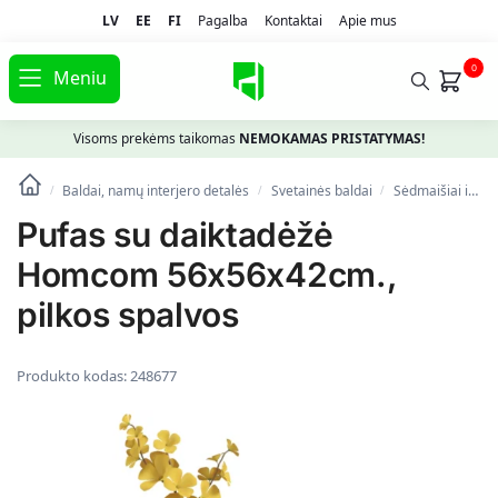
LV
EE
FI
Pagalba
Kontaktai
Apie mus
0
Meniu
Visoms prekėms taikomas
NEMOKAMAS PRISTATYMAS!
Baldai, namų interjero detalės
Svetainės baldai
Sėdmaišiai ir pufai
/
/
/
Pufas su daiktadėžė
Homcom 56x56x42cm.,
pilkos spalvos
Produkto kodas:
248677