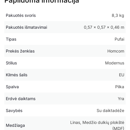
Papildoma informacija
Pakuotės svoris
8,3 kg
Pakuotės išmatavimai
0,57 × 0,57 × 0,46 m
Tipas
Pufai
Prekės ženklas
Homcom
Stilius
Modernus
Kilmės šalis
EU
Spalva
Pilka
Erdvė daiktams
Yra
Savybės
Su daiktadėže
Linas, Medžio dulkių plokštė
Medžiaga
(MDF)