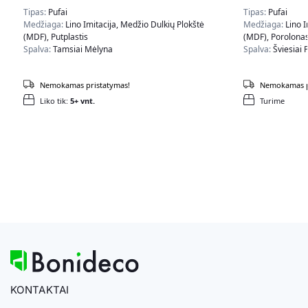
Tipas:
Pufai
Tipas:
Pufai
Medžiaga:
Lino Imitacija, Medžio Dulkių Plokštė
Medžiaga:
Lino I
(MDF), Putplastis
(MDF), Porolona
Spalva:
Tamsiai Mėlyna
Spalva:
Šviesiai P
Nemokamas pristatymas!
Nemokamas p
Liko tik:
5+ vnt.
Turime
KONTAKTAI