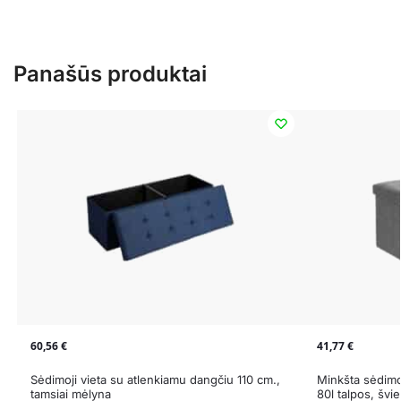
Panašūs produktai
60,56
€
41,77
€
Sėdimoji vieta su atlenkiamu dangčiu 110 cm.,
Minkšta sėdimo
tamsiai mėlyna
80l talpos, švie