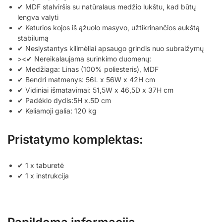
✔ MDF stalviršis su natūralaus medžio lukštu, kad būtų
lengva valyti
✔ Keturios kojos iš ąžuolo masyvo, užtikrinančios aukštą
stabilumą
✔ Neslystantys kilimėliai apsaugo grindis nuo subraižymų
><✔ Nereikalaujama surinkimo duomenų:
✔ Medžiaga: Linas (100% poliesteris), MDF
✔ Bendri matmenys: 56L x 56W x 42H cm
✔ Vidiniai išmatavimai: 51,5W x 46,5D x 37H cm
✔ Padėklo dydis:5H x.5D cm
✔ Keliamoji galia: 120 kg
Pristatymo komplektas:
✔ 1 x taburetė
✔ 1 x instrukcija