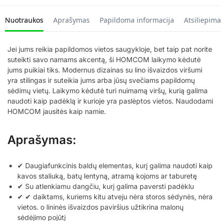
Nuotraukos
Aprašymas
Papildoma informacija
Atsiliepima
Jei jums reikia papildomos vietos saugykloje, bet taip pat norite
suteikti savo namams akcentą, ši HOMCOM laikymo kėdutė
jums puikiai tiks. Modernus dizainas su lino išvaizdos viršumi
yra stilingas ir suteikia jums arba jūsų svečiams papildomų
sėdimų vietų. Laikymo kėdutė turi nuimamą viršų, kurią galima
naudoti kaip padėklą ir kurioje yra paslėptos vietos. Naudodami
HOMCOM jausitės kaip namie.
Aprašymas:
✔ Daugiafunkcinis baldų elementas, kurį galima naudoti kaip
kavos staliuką, batų lentyną, atramą kojoms ar taburetę
✔ Su atlenkiamu dangčiu, kurį galima paversti padėklu
✔ ✔ daiktams, kuriems kitu atveju nėra storos sėdynės, nėra
vietos. o lininės išvaizdos paviršius užtikrina malonų
sėdėjimo pojūtį