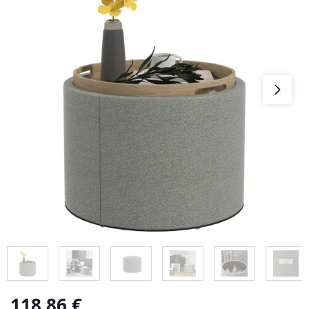
118,86
€