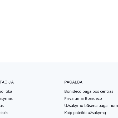
TACIJA
PAGALBA
olitika
Bonideco pagalbos centras
tatymas
Privalumai Bonideco
as
Užsakymo būsena pagal num
eisės
Kaip pateikti užsakymą