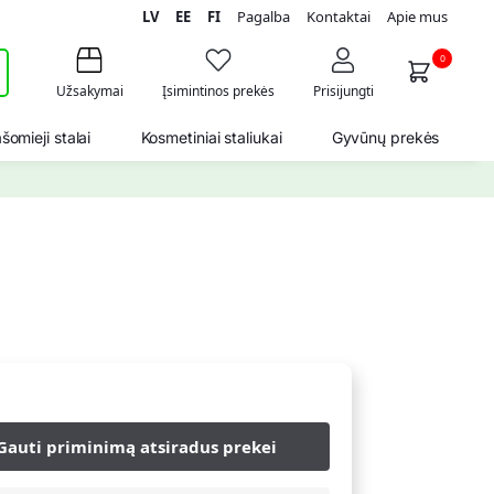
LV
EE
FI
Pagalba
Kontaktai
Apie mus
i
0
Užsakymai
Įsimintinos prekės
Prisijungti
šomieji stalai
Kosmetiniai staliukai
Gyvūnų prekės