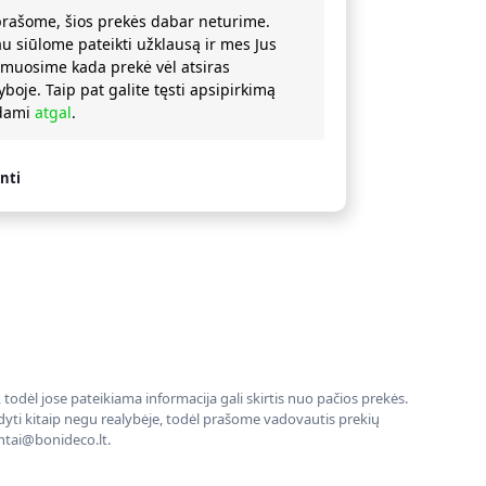
prašome, šios prekės dabar neturime.
au siūlome pateikti užklausą ir mes Jus
rmuosime kada prekė vėl atsiras
yboje. Taip pat galite tęsti apsipirkimą
ždami
atgal
.
nti
todėl jose pateikiama informacija gali skirtis nuo pačios prekės.
rodyti kitaip negu realybėje, todėl prašome vadovautis prekių
entai@bonideco.lt.