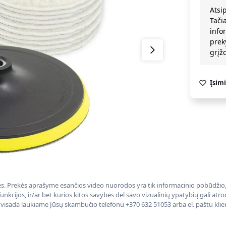
Atsi
Tači
info
prek
grį
Įsimi
nės. Prekės aprašyme esančios video nuorodos yra tik informacinio pobūdžio, 
nkcijos, ir/ar bet kurios kitos savybės dėl savo vizualinių ypatybių gali at
, visada laukiame Jūsų skambučio telefonu +370 632 51053 arba el. paštu kli