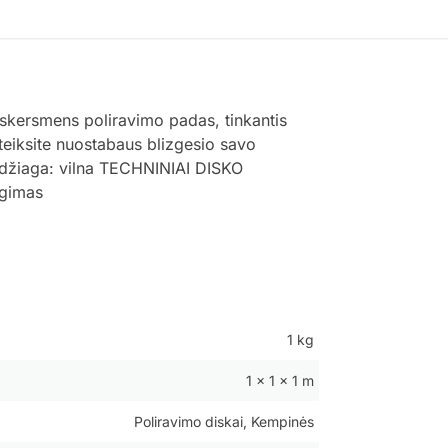
kersmens poliravimo padas, tinkantis
uteiksite nuostabaus blizgesio savo
džiaga: vilna TECHNINIAI DISKO
ngimas
1 kg
1 × 1 × 1 m
Poliravimo diskai, Kempinės