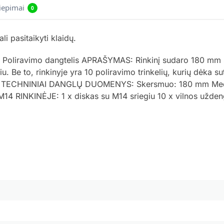
liepimai
0
i pasitaikyti klaidų.
oliravimo dangtelis APRAŠYMAS: Rinkinį sudaro 180 mm s
 Be to, rinkinyje yra 10 poliravimo trinkelių, kurių dėka s
onei. TECHNINIAI DANGLŲ DUOMENYS: Skersmuo: 180 mm Me
 RINKINĖJE: 1 x diskas su M14 sriegiu 10 x vilnos užde