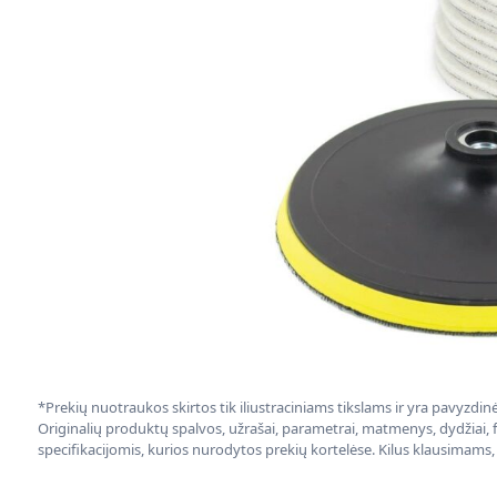
*Prekių nuotraukos skirtos tik iliustraciniams tikslams ir yra pavyzdi
Originalių produktų spalvos, užrašai, parametrai, matmenys, dydžiai, fu
specifikacijomis, kurios nurodytos prekių kortelėse. Kilus klausimams