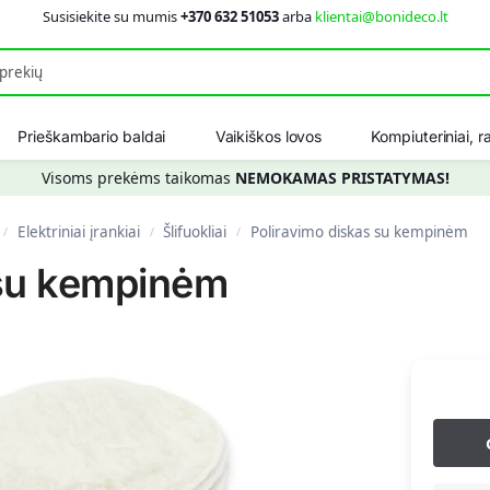
Susisiekite su mumis
+370 632 51053
arba
klientai@bonideco.lt
Ieškot
Prieškambario baldai
Vaikiškos lovos
Kompiuteriniai, ra
Visoms prekėms taikomas
NEMOKAMAS PRISTATYMAS!
Elektriniai įrankiai
Šlifuokliai
Poliravimo diskas su kempinėm
/
/
/
 su kempinėm