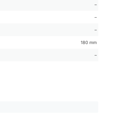
–
–
–
180 mm
–