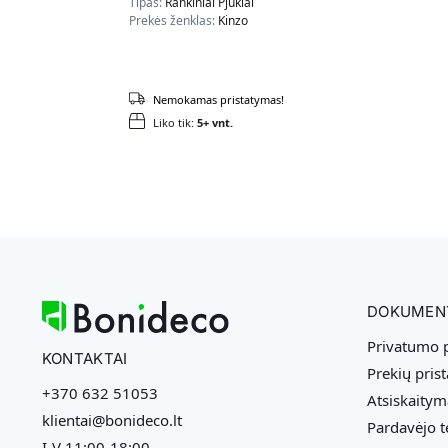
Tipas:
Rankiniai Pjūklai
Prekės ženklas:
Kinzo
Nemokamas pristatymas!
Liko tik:
5+ vnt.
DOKUMEN
Privatumo p
KONTAKTAI
Prekių pris
+370 632 51053
Atsiskaitym
klientai@bonideco.lt
Pardavėjo t
I-V 11:00-18:00