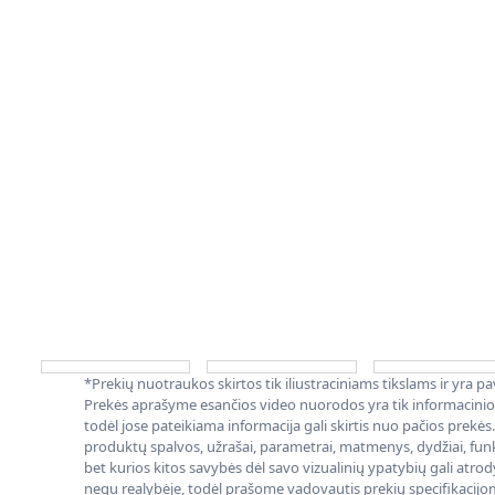
*Prekių nuotraukos skirtos tik iliustraciniams tikslams ir yra p
Prekės aprašyme esančios video nuorodos yra tik informacini
todėl jose pateikiama informacija gali skirtis nuo pačios prekės.
produktų spalvos, užrašai, parametrai, matmenys, dydžiai, funkc
bet kurios kitos savybės dėl savo vizualinių ypatybių gali atrody
negu realybėje, todėl prašome vadovautis prekių specifikacijom