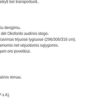
kyti bei transportuoti.
iniu dengimu.
dėl Oksfordo audinio stogo.
liavimas trijuose lygiuose (296/306/316 cm).
tramomis net vėjuotomis sąlygomis.
am oro poveikiui.
linis rėmas.
 x A).