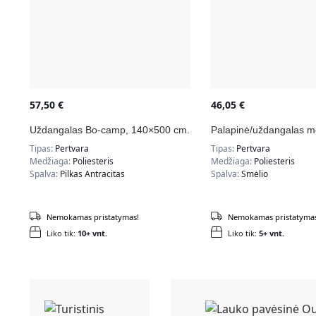
57,50
€
46,05
€
Uždangalas Bo-camp, 140×500 cm.
Palapinė/uždangalas m
Tipas:
Pertvara
Tipas:
Pertvara
Medžiaga:
Poliesteris
Medžiaga:
Poliesteris
Spalva:
Pilkas Antracitas
Spalva:
Smėlio
Nemokamas pristatymas!
Nemokamas pristatymas
Liko tik:
10+ vnt.
Liko tik:
5+ vnt.