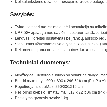
Dėl sulankstomo dizaino ir nešiojamo krepšio patogu lai
Savybės:
Tvirta ir atspari rūdims metalinė konstrukcija su miltel
UPF 50+ apsauga nuo saulės ir atsparumas šlapdribai 
Lengvas ir greitas nustatymas be įrankių, aukščio regu
Stabilumas užtikrinamas vėjo lynais, kuolais ir kojų a
Rekomenduojama nepalikti palapinės lauke esant blog
Techniniai duomenys:
Medžiagos: Oksfordo audinys su sidabrine danga, meta
Bendri matmenys: 600 x 300 x 296-316 cm (P x P x A).
Reguliuojamas aukštis: 296/306/316 cm.
Nešiojimo krepšio išmatavimai: 117 x 22 x 36 cm (P x P
Pristatymo grynasis svoris: 1 kg.