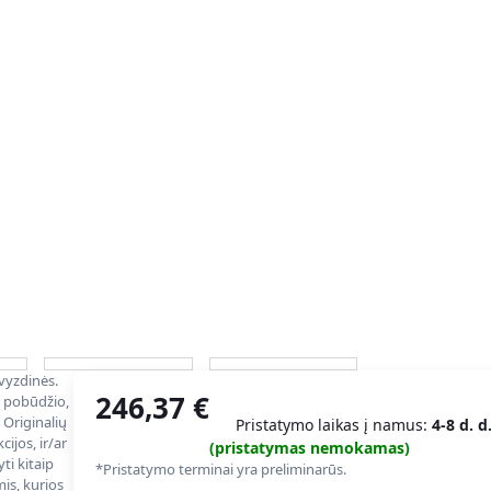
avyzdinės.
246,37
€
o pobūdžio,
 Originalių
Pristatymo laikas į namus:
4-8 d. d
ijos, ir/ar
(pristatymas nemokamas)
ti kitaip
*Pristatymo terminai yra preliminarūs.
is, kurios