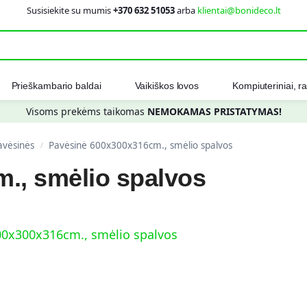
Susisiekite su mumis
+370 632 51053
arba
klientai@bonideco.lt
Ieškot
Prieškambario baldai
Vaikiškos lovos
Kompiuteriniai, ra
Visoms prekėms taikomas
NEMOKAMAS PRISTATYMAS!
avėsinės
Pavėsinė 600x300x316cm., smėlio spalvos
/
., smėlio spalvos