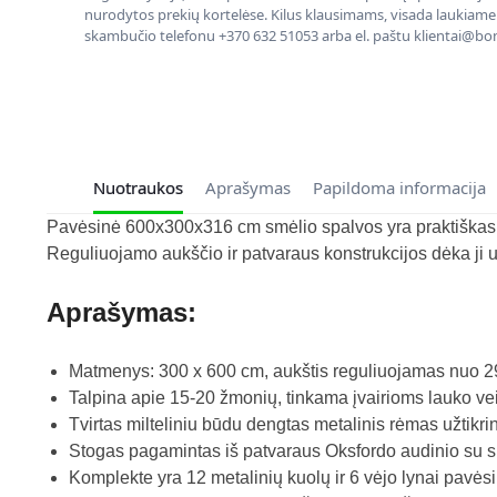
nurodytos prekių kortelėse. Kilus klausimams, visada laukiame
skambučio telefonu +370 632 51053 arba el. paštu klientai@bon
Nuotraukos
Aprašymas
Papildoma informacija
Pavėsinė 600x300x316 cm smėlio spalvos yra praktiškas 
Reguliuojamo aukščio ir patvaraus konstrukcijos dėka ji u
Aprašymas:
Matmenys: 300 x 600 cm, aukštis reguliuojamas nuo 296
Talpina apie 15-20 žmonių, tinkama įvairioms lauko ve
Tvirtas milteliniu būdu dengtas metalinis rėmas užtikri
Stogas pagamintas iš patvaraus Oksfordo audinio su 
Komplekte yra 12 metalinių kuolų ir 6 vėjo lynai pavėsi