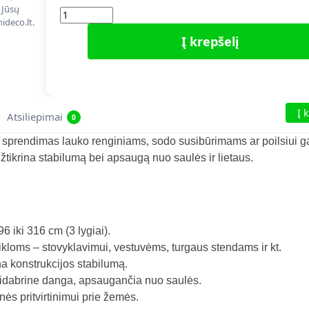
 Jūsų
ideco.lt.
Į krepšelį
Į 
Atsiliepimai
0
sprendimas lauko renginiams, sodo susibūrimams ar poilsiui g
žtikrina stabilumą bei apsaugą nuo saulės ir lietaus.
 iki 316 cm (3 lygiai).
ikloms – stovyklavimui, vestuvėms, turgaus stendams ir kt.
na konstrukcijos stabilumą.
sidabrine danga, apsaugančia nuo saulės.
nės pritvirtinimui prie žemės.