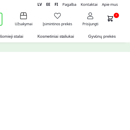
LV
EE
FI
Pagalba
Kontaktai
Apie mus
i
0
Užsakymai
Įsimintinos prekės
Prisijungti
šomieji stalai
Kosmetiniai staliukai
Gyvūnų prekės