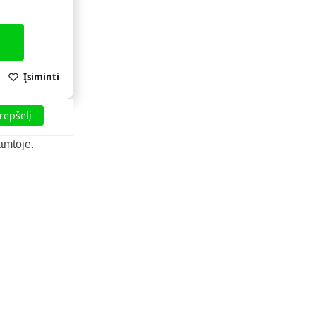
Įsiminti
krepšelį
amtoje.