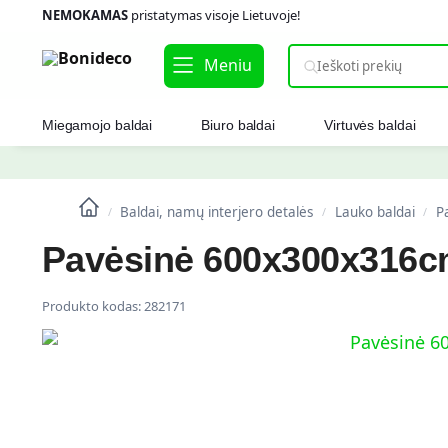
NEMOKAMAS
pristatymas visoje Lietuvoje!
Meniu
Miegamojo baldai
Biuro baldai
Virtuvės baldai
Baldai, namų interjero detalės
Lauko baldai
P
/
/
/
Pavėsinė 600x300x316cm
Produkto kodas:
282171