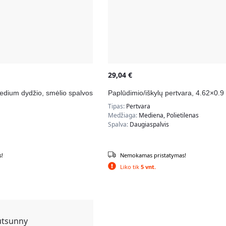
29,04
€
edium dydžio, smėlio spalvos
Paplūdimio/iškylų pertvara, 4.62×0.9
Tipas:
Pertvara
Medžiaga:
Mediena, Polietilenas
Spalva:
Daugiaspalvis
!
Nemokamas pristatymas!
Liko tik
5 vnt.