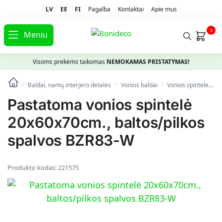
LV
EE
FI
Pagalba
Kontaktai
Apie mus
0
Meniu
Visoms prekėms taikomas
NEMOKAMAS PRISTATYMAS!
Baldai, namų interjero detalės
Vonios baldai
Vonios spintelės
/
/
/
Pastatoma vonios spintelė
20x60x70cm., baltos/pilkos
spalvos BZR83-W
Produkto kodas:
221575