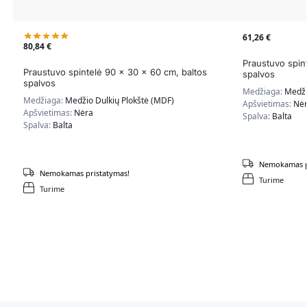
61,26
€
80,84
€
Praustuvo spin
Praustuvo spintelė 90 x 30 x 60 cm, baltos
spalvos
spalvos
Medžiaga:
Medži
Medžiaga:
Medžio Dulkių Plokštė (MDF)
Apšvietimas:
Nė
Apšvietimas:
Nėra
Spalva:
Balta
Spalva:
Balta
Nemokamas p
Nemokamas pristatymas!
Turime
Turime