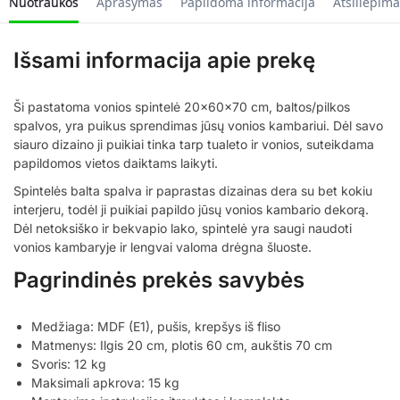
Nuotraukos
Aprašymas
Papildoma informacija
Atsiliepima
Išsami informacija apie prekę
Ši pastatoma vonios spintelė 20x60x70 cm, baltos/pilkos
spalvos, yra puikus sprendimas jūsų vonios kambariui. Dėl savo
siauro dizaino ji puikiai tinka tarp tualeto ir vonios, suteikdama
papildomos vietos daiktams laikyti.
Spintelės balta spalva ir paprastas dizainas dera su bet kokiu
interjeru, todėl ji puikiai papildo jūsų vonios kambario dekorą.
Dėl netoksiško ir bekvapio lako, spintelė yra saugi naudoti
vonios kambaryje ir lengvai valoma drėgna šluoste.
Pagrindinės prekės savybės
Medžiaga: MDF (E1), pušis, krepšys iš fliso
Matmenys: Ilgis 20 cm, plotis 60 cm, aukštis 70 cm
Svoris: 12 kg
Maksimali apkrova: 15 kg