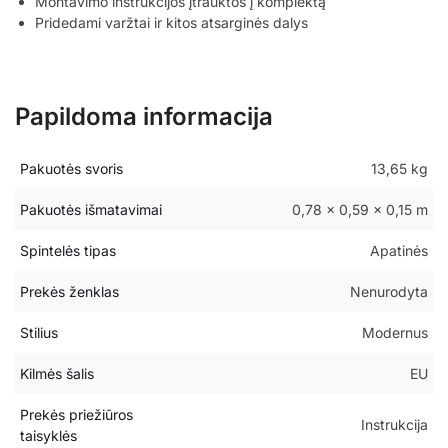
Montavimo instrukcijos įtrauktos į komplektą
Pridedami varžtai ir kitos atsarginės dalys
Papildoma informacija
Pakuotės svoris
13,65 kg
Pakuotės išmatavimai
0,78 × 0,59 × 0,15 m
Spintelės tipas
Apatinės
Prekės ženklas
Nenurodyta
Stilius
Modernus
Kilmės šalis
EU
Prekės priežiūros
Instrukcija
taisyklės