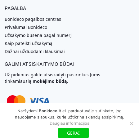
PAGALBA
Bonideco pagalbos centras
Privalumai Bonideco
Užsakymo būsena pagal numerį
Kaip pateikti užsakymą
Dažnai užduodami klausimai
GALIMI ATSISKAITYMO BŪDAI
Už pirkinius galite atsiskaityti pasirinkus Jums
tinkamiausią
mokėjimo būdą.
Naršydami
Bonideco.lt
el. parduotuvėje sutinkate, jog
naudojame slapukus, kurie užtikrina sklandų apsipirkimą.
Svetainių Kūrimas
Daugiau informacijos
GERAI
Copyright © 2026 MB „Bonideco“. Visos teisės saugomos