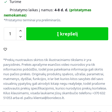
Turime
Pristatymo laikas į namus:
4-8 d. d.
(pristatymas
nemokamas)
*Pristatymo terminai yra preliminarūs.
Į krepšelį
*Prekių nuotraukos skirtos tik iliustraciniams tikslams ir yra
pavyzdinės. Prekės aprašyme esančios video nuorodos yra tik
informacinio pobūdžio, todėl jose pateikiama informacija gali skirtis
nuo pačios prekės. Originalių produktų spalvos, užrašai, parametrai,
matmenys, dydžiai, funkcijos, ir/ar bet kurios kitos savybės dėl savo
vizualinių ypatybių gali atrodyti kitaip negu realybėje, todėl prašome
vadovautis prekių specifikacijomis, kurios nurodytos prekių kortelėse.
Kilus klausimams, visada laukiame Jūsų skambučio telefonu +370 632
51053 arba el. paštu klientai@bonideco.lt.