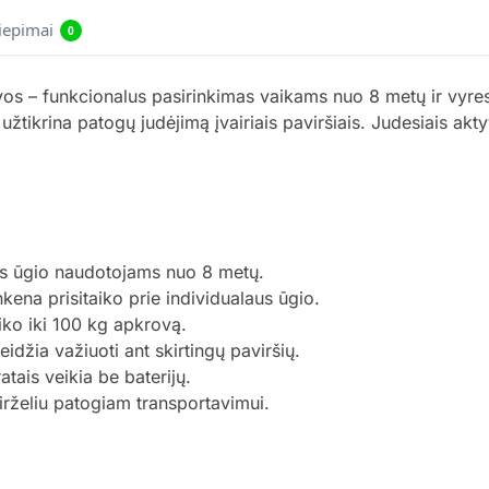
liepimai
0
os – funkcionalus pasirinkimas vaikams nuo 8 metų ir vyr
tai užtikrina patogų judėjimą įvairiais paviršiais. Judesiais 
aus ūgio naudotojams nuo 8 metų.
kena prisitaiko prie individualaus ūgio.
aiko iki 100 kg apkrovą.
idžia važiuoti ant skirtingų paviršių.
ais veikia be baterijų.
rželiu patogiam transportavimui.