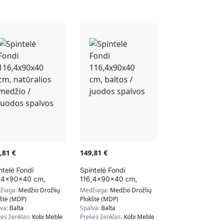
9,81
€
149,81
€
ntelė Fondi
Spintelė Fondi
,4x90x40 cm,
116,4x90x40 cm,
ūralios medžio /
baltos / juodos spalvos
žiaga:
Medžio Drožlių
Medžiaga:
Medžio Drožlių
dos spalvos
kštė (MDP)
Plokštė (MDP)
lva:
Balta
Spalva:
Balta
ės ženklas:
Kobi Meble
Prekės ženklas:
Kobi Meble