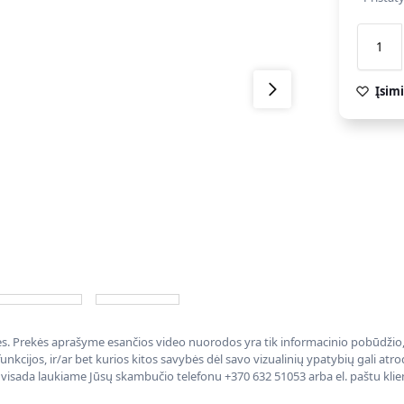
Įsimi
nės. Prekės aprašyme esančios video nuorodos yra tik informacinio pobūdžio, 
nkcijos, ir/ar bet kurios kitos savybės dėl savo vizualinių ypatybių gali at
, visada laukiame Jūsų skambučio telefonu +370 632 51053 arba el. paštu kli