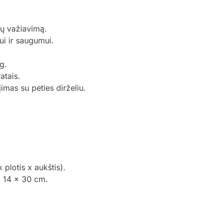
dų važiavimą.
ui ir saugumui.
g.
atais.
imas su peties dirželiu.
plotis x aukštis).
 14 x 30 cm.