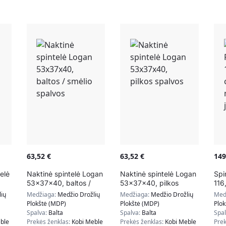
63,52
€
63,52
€
14
elė
Naktinė spintelė Logan
Naktinė spintelė Logan
Spi
53x37x40, baltos /
53x37x40, pilkos
116
smėlio spalvos
spalvos
nat
ių
Medžiaga:
Medžio Drožlių
Medžiaga:
Medžio Drožlių
Med
juo
Plokštė (MDP)
Plokštė (MDP)
Plo
Spalva:
Balta
Spalva:
Balta
Spa
ble
Prekės ženklas:
Kobi Meble
Prekės ženklas:
Kobi Meble
Prek