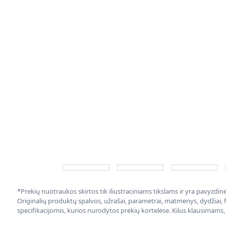
*Prekių nuotraukos skirtos tik iliustraciniams tikslams ir yra pavyzdi
Originalių produktų spalvos, užrašai, parametrai, matmenys, dydžiai, fu
specifikacijomis, kurios nurodytos prekių kortelėse. Kilus klausimams