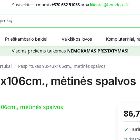
Susisiekite su mumis
+370 632 51053
arba
klientai@bonideco.lt
Ieškot
Prieškambario baldai
Vaikiškos lovos
Kompiuteriniai, ra
Visoms prekėms taikomas
NEMOKAMAS PRISTATYMAS!
rtukai
Paspirtukas 93x43x106cm., mėtinės spalvos
/
x106cm., mėtinės spalvos
86,
Tur
*Pristat