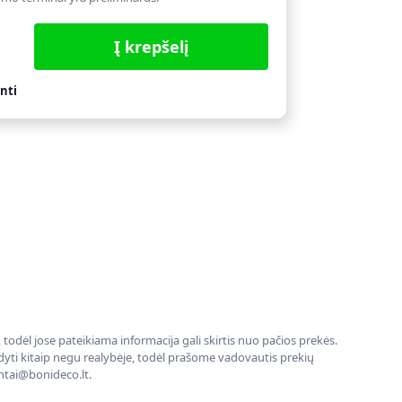
Į krepšelį
nti
todėl jose pateikiama informacija gali skirtis nuo pačios prekės.
rodyti kitaip negu realybėje, todėl prašome vadovautis prekių
entai@bonideco.lt.