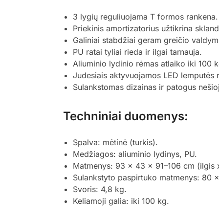
3 lygių reguliuojama T formos rankena.
Priekinis amortizatorius užtikrina sklan
Galiniai stabdžiai geram greičio valdym
PU ratai tyliai rieda ir ilgai tarnauja.
Aliuminio lydinio rėmas atlaiko iki 100 k
Judesiais aktyvuojamos LED lemputės r
Sulankstomas dizainas ir patogus nešioj
Techniniai duomenys:
Spalva: mėtinė (turkis).
Medžiagos: aliuminio lydinys, PU.
Matmenys: 93 x 43 x 91–106 cm (ilgis x 
Sulankstyto paspirtuko matmenys: 80 x
Svoris: 4,8 kg.
Keliamoji galia: iki 100 kg.