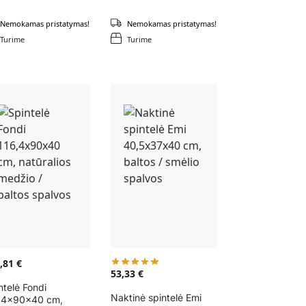
Nemokamas pristatymas!
Nemokamas pristatymas!
Turime
Turime
9,81
€
53,33
€
ntelė Fondi
Naktinė spintelė Emi
,4x90x40 cm,