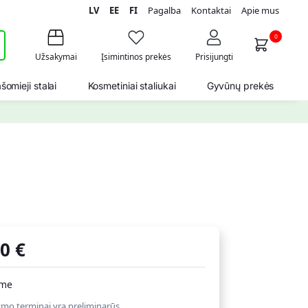
LV
EE
FI
Pagalba
Kontaktai
Apie mus
i
0
Užsakymai
Įsimintinos prekės
Prisijungti
šomieji stalai
Kosmetiniai staliukai
Gyvūnų prekės
70
€
ime
ymo terminai yra preliminarūs.