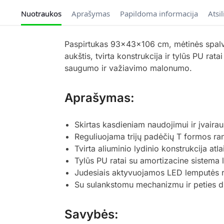
Nuotraukos
Aprašymas
Papildoma informacija
Atsi
Paspirtukas 93x43x106 cm, mėtinės spalv
aukštis, tvirta konstrukcija ir tylūs PU ra
saugumo ir važiavimo malonumo.
Aprašymas:
Skirtas kasdieniam naudojimui ir įvair
Reguliuojama trijų padėčių T formos ran
Tvirta aliuminio lydinio konstrukcija atl
Tylūs PU ratai su amortizacine sistema le
Judesiais aktyvuojamos LED lemputės rat
Su sulankstomu mechanizmu ir peties di
Savybės: