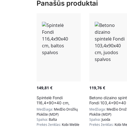
Panašūs produktai
149,81
€
119,76
€
Spintelė Fondi
Betono dizaino spint
116,4x90x40 cm,
Fondi 103,4x90x40
baltos spalvos
cm, juodos spalvos
Medžiaga:
Medžio Drožlių
Medžiaga:
Medžio Drožl
Plokštė (MDP)
Plokštė (MDP)
Spalva:
Balta
Spalva:
Juoda
Prekės ženklas:
Kobi Meble
Prekės ženklas:
Kobi Me