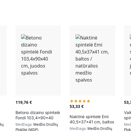
119,76
€
53
53,33
€
Betono dizaino spintelė
Vai
Naktinė spintelė Emi
Fondi 103,4x90x40
spi
40,5x37x41 cm, baltos
vos
cm, juodos spalvos
40,
ių
Medžiaga:
Medžio Drožlių
Med
/ natūralios medžio
juo
Medžiaga:
Medžio Drožlių
Plokštė (MDP)
Plo