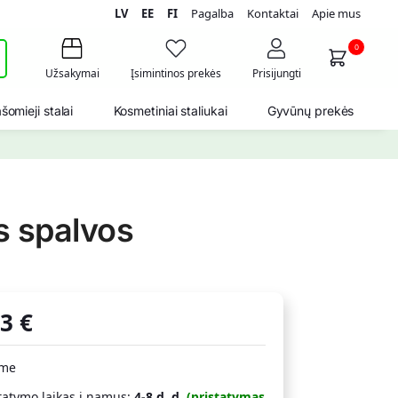
LV
EE
FI
Pagalba
Kontaktai
Apie mus
i
0
Užsakymai
Įsimintinos prekės
Prisijungti
šomieji stalai
Kosmetiniai staliukai
Gyvūnų prekės
s spalvos
53
€
ime
tatymo laikas į namus:
4-8 d. d.
(pristatymas