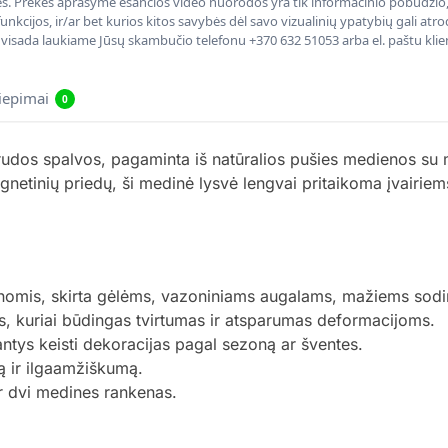
nės. Prekės aprašyme esančios video nuorodos yra tik informacinio pobūdžio, 
nkcijos, ir/ar bet kurios kitos savybės dėl savo vizualinių ypatybių gali at
, visada laukiame Jūsų skambučio telefonu +370 632 51053 arba el. paštu kli
liepimai
0
udos spalvos, pagaminta iš natūralios pušies medienos su me
gnetinių priedų, ši medinė lysvė lengvai pritaikoma įvairie
kenomis, skirta gėlėms, vazoniniams augalams, mažiems sod
s, kuriai būdingas tvirtumas ir atsparumas deformacijoms.
antys keisti dekoracijas pagal sezoną ar šventes.
mą ir ilgaamžiškumą.
ir dvi medines rankenas.