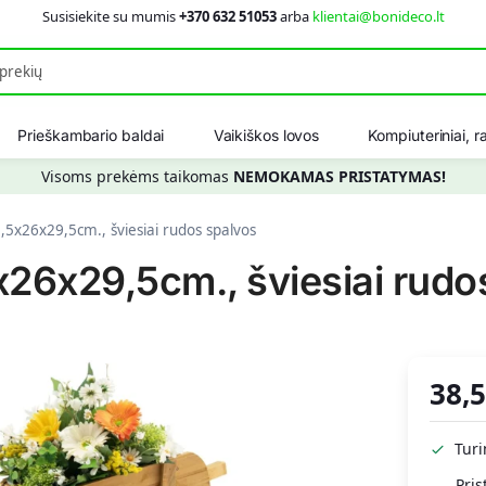
Susisiekite su mumis
+370 632 51053
arba
klientai@bonideco.lt
Ieškot
Prieškambario baldai
Vaikiškos lovos
Kompiuteriniai, ra
Visoms prekėms taikomas
NEMOKAMAS PRISTATYMAS!
9,5x26x29,5cm., šviesiai rudos spalvos
x26x29,5cm., šviesiai rudo
38,
Tur
Pris