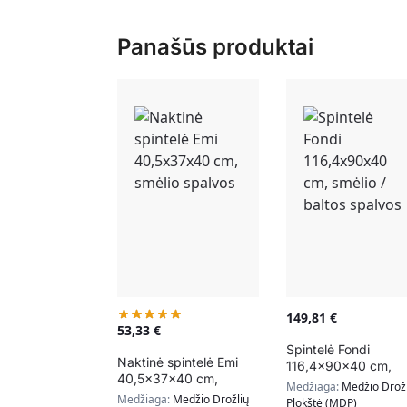
Panašūs produktai
149,81
€
53,33
€
Spintelė Fondi
Naktinė spintelė Emi
116,4x90x40 cm,
40,5x37x40 cm,
smėlio / baltos spal
Medžiaga:
Medžio Drožl
smėlio spalvos
Medžiaga:
Medžio Drožlių
Plokštė (MDP)