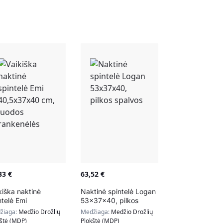
,33
€
63,52
€
kiška naktinė
Naktinė spintelė Logan
ntelė Emi
53x37x40, pilkos
5x37x40 cm,
spalvos
žiaga:
Medžio Drožlių
Medžiaga:
Medžio Drožlių
dos rankenėlės
kštė (MDP)
Plokštė (MDP)