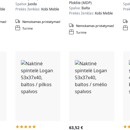
spalvos
Plokštė (MDP)
Spalva:
Juoda
Spa
Spalva:
Balta
ble
Prekės ženklas:
Kobi Meble
Prek
Prekės ženklas:
Kobi Meble
mas!
Nemokamas pristatymas!
Nemokamas pristatymas!
Turime
Turime
63,52
€