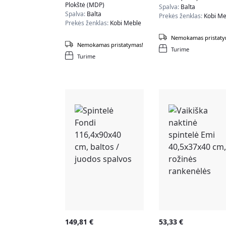
Plokštė (MDP)
Spalva:
Balta
Spalva:
Balta
Prekės ženklas:
Kobi Me
Prekės ženklas:
Kobi Meble
Nemokamas pristaty
Nemokamas pristatymas!
Turime
Turime
149,81
€
53,33
€