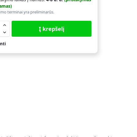
amas)
ymo terminai yra preliminarūs.
Į krepšelį
nti