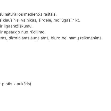
su natūralios medienos raštais.
s kiaušinis, vainikas, širdelė, moliūgas ir kt.
ir ilgaamžiškumu.
 ir apsaugo nuo rūdijimo.
ėms, dirbtiniams augalams, biuro bei namų reikmenims.
plotis x aukštis)