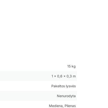
15 kg
1 × 0,6 × 0,3 m
Pakeltos lysvės
Nenurodyta
Mediena, Plienas