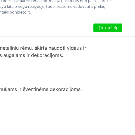
todėl jose pateikiama informacija gali skirtis nuo pačios prekės.
rodyti kitaip negu realybėje, todėl prašome vadovautis prekių
entai@bonideco.lt.
Į krepšelį
taliniu rėmu, skirta naudoti vidaus ir
ms augalams ir dekoracijoms.
inukams ir šventinėms dekoracijoms.