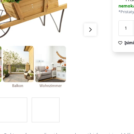
nemok
*Pristat
Įsimi