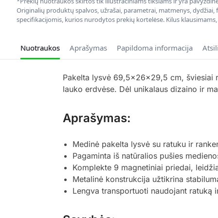
*Prekių nuotraukos skirtos tik iliustraciniams tikslams ir yra pavyzdi
Originalių produktų spalvos, užrašai, parametrai, matmenys, dydžiai, fu
specifikacijomis, kurios nurodytos prekių kortelėse. Kilus klausimams
Nuotraukos
Aprašymas
Papildoma informacija
Atsi
Pakelta lysvė 69,5x26x29,5 cm, šviesiai r
lauko erdvėse. Dėl unikalaus dizaino ir ma
Aprašymas:
Medinė pakelta lysvė su ratuku ir ran
Pagaminta iš natūralios pušies medieno
Komplekte 9 magnetiniai priedai, leidži
Metalinė konstrukcija užtikrina stabilu
Lengva transportuoti naudojant ratuką 