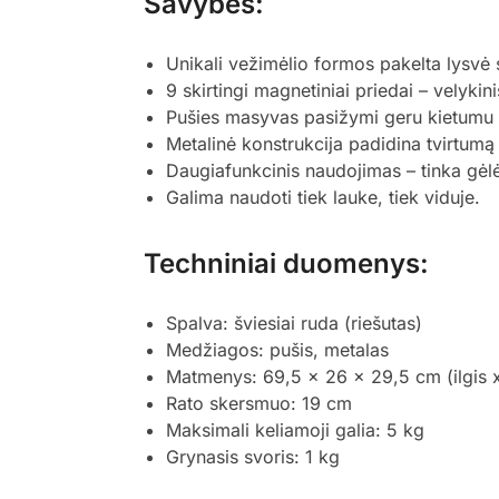
Savybės:
Unikali vežimėlio formos pakelta lysvė 
9 skirtingi magnetiniai priedai – velykini
Pušies masyvas pasižymi geru kietumu 
Metalinė konstrukcija padidina tvirtumą
Daugiafunkcinis naudojimas – tinka gėl
Galima naudoti tiek lauke, tiek viduje.
Techniniai duomenys:
Spalva: šviesiai ruda (riešutas)
Medžiagos: pušis, metalas
Matmenys: 69,5 x 26 x 29,5 cm (ilgis x 
Rato skersmuo: 19 cm
Maksimali keliamoji galia: 5 kg
Grynasis svoris: 1 kg