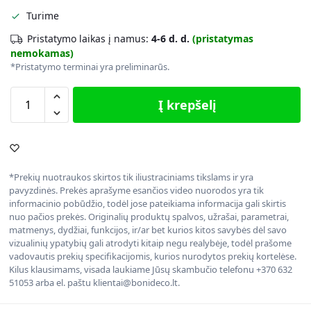
Turime
Pristatymo laikas į namus:
4-6 d. d.
(pristatymas
nemokamas)
*Pristatymo terminai yra preliminarūs.
Į krepšelį
*Prekių nuotraukos skirtos tik iliustraciniams tikslams ir yra
pavyzdinės. Prekės aprašyme esančios video nuorodos yra tik
informacinio pobūdžio, todėl jose pateikiama informacija gali skirtis
nuo pačios prekės. Originalių produktų spalvos, užrašai, parametrai,
matmenys, dydžiai, funkcijos, ir/ar bet kurios kitos savybės dėl savo
vizualinių ypatybių gali atrodyti kitaip negu realybėje, todėl prašome
vadovautis prekių specifikacijomis, kurios nurodytos prekių kortelėse.
Kilus klausimams, visada laukiame Jūsų skambučio telefonu +370 632
51053 arba el. paštu klientai@bonideco.lt.