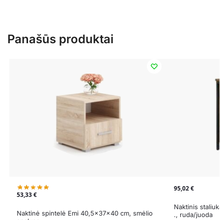
Panašūs produktai
95,02
€
53,33
€
Naktinis stali
Naktinė spintelė Emi 40,5x37x40 cm, smėlio
., ruda/juoda