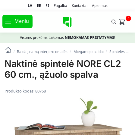
LV
EE
FI
Pagalba
Kontaktai
Apie mus
0
Meniu
Visoms prekėms taikomas
NEMOKAMAS PRISTATYMAS!
Baldai, namų interjero detalės
Miegamojo baldai
Spintelės prie lovos
/
/
/
Naktinė spintelė NORE CL2
60 cm., ąžuolo spalva
Produkto kodas:
80768