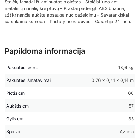
Stalčių fasadai iš laminuotos plokštės – Stalčiai juda ant
metalinių ritinėlių kreiptuvų – Kraštai padengti ABS briauna,
užtikrinančia aukštą apsaugą nuo pažeidimų – Savarankiškai
surenkama komoda – Pristatymo vadovas – Garantija 24 mėn.
Papildoma informacija
Pakuotės svoris
18,6 kg
Pakuotės išmatavimai
0,76 × 0,41 × 0,14 m
Plotis cm
60
Aukštis cm
57
Gylis cm
35
Spalva
Ąžuolo