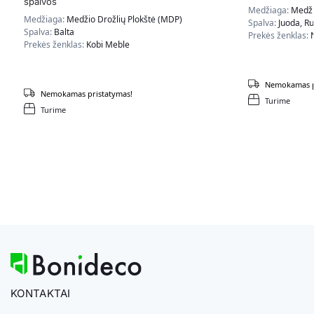
spalvos
Medžiaga:
Medži
Medžiaga:
Medžio Drožlių Plokštė (MDP)
Spalva:
Juoda, R
Spalva:
Balta
Prekės ženklas:
Prekės ženklas:
Kobi Meble
Nemokamas p
Nemokamas pristatymas!
Turime
Turime
KONTAKTAI