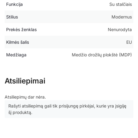
Funkcija
Su stalčiais
Stilius
Modernus
Prekės ženklas
Nenurodyta
Kilmės šalis
EU
Medžiaga
Medžio drožlių plokštė (MDP)
Atsiliepimai
Atsiliepimų dar nėra.
Rašyti atsiliepimą gali tik prisijungę pirkėjai, kurie yra įsigiję
šį produktą.