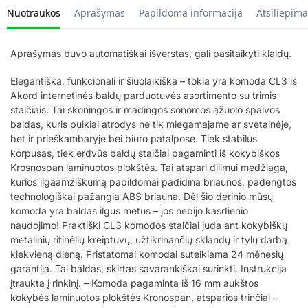
Nuotraukos
Aprašymas
Papildoma informacija
Atsiliepima
Aprašymas buvo automatiškai išverstas, gali pasitaikyti klaidų.
Elegantiška, funkcionali ir šiuolaikiška – tokia yra komoda CL3 iš
Akord internetinės baldų parduotuvės asortimento su trimis
stalčiais. Tai skoningos ir madingos sonomos ąžuolo spalvos
baldas, kuris puikiai atrodys ne tik miegamajame ar svetainėje,
bet ir prieškambaryje bei biuro patalpose. Tiek stabilus
korpusas, tiek erdvūs baldų stalčiai pagaminti iš kokybiškos
Krosnospan laminuotos plokštės. Tai atspari dilimui medžiaga,
kurios ilgaamžiškumą papildomai padidina briaunos, padengtos
technologiškai pažangia ABS briauna. Dėl šio derinio mūsų
komoda yra baldas ilgus metus – jos nebijo kasdienio
naudojimo! Praktiški CL3 komodos stalčiai juda ant kokybiškų
metalinių ritinėlių kreiptuvų, užtikrinančių sklandų ir tylų darbą
kiekvieną dieną. Pristatomai komodai suteikiama 24 mėnesių
garantija. Tai baldas, skirtas savarankiškai surinkti. Instrukcija
įtraukta į rinkinį. – Komoda pagaminta iš 16 mm aukštos
kokybės laminuotos plokštės Kronospan, atsparios trinčiai –