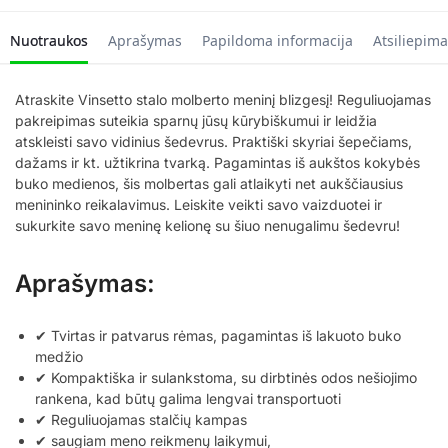
Nuotraukos
Aprašymas
Papildoma informacija
Atsiliepima
Atraskite Vinsetto stalo molberto meninį blizgesį! Reguliuojamas
pakreipimas suteikia sparnų jūsų kūrybiškumui ir leidžia
atskleisti savo vidinius šedevrus. Praktiški skyriai šepečiams,
dažams ir kt. užtikrina tvarką. Pagamintas iš aukštos kokybės
buko medienos, šis molbertas gali atlaikyti net aukščiausius
menininko reikalavimus. Leiskite veikti savo vaizduotei ir
sukurkite savo meninę kelionę su šiuo nenugalimu šedevru!
Aprašymas:
✔ Tvirtas ir patvarus rėmas, pagamintas iš lakuoto buko
medžio
✔ Kompaktiška ir sulankstoma, su dirbtinės odos nešiojimo
rankena, kad būtų galima lengvai transportuoti
✔ Reguliuojamas stalčių kampas
✔ saugiam meno reikmenų laikymui,