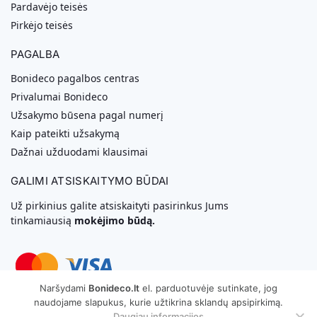
Pardavėjo teisės
Pirkėjo teisės
PAGALBA
Bonideco pagalbos centras
Privalumai Bonideco
Užsakymo būsena pagal numerį
Kaip pateikti užsakymą
Dažnai užduodami klausimai
GALIMI ATSISKAITYMO BŪDAI
Už pirkinius galite atsiskaityti pasirinkus Jums
tinkamiausią
mokėjimo būdą.
Naršydami
Bonideco.lt
el. parduotuvėje sutinkate, jog
naudojame slapukus, kurie užtikrina sklandų apsipirkimą.
Svetainių Kūrimas
Daugiau informacijos