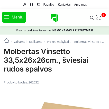
LV
EE
FI
Pagalba
Kontaktai
Apie mus
0
Meniu
Visoms prekėms taikomas
NEMOKAMAS PRISTATYMAS!
Vaikams ir kūdikiams
Prekės mokyklai
Molbertas Vinsetto 33,5x26x26cm., šviesiai rudos spalvos
/
/
/
Molbertas Vinsetto
33,5x26x26cm., šviesiai
rudos spalvos
Produkto kodas:
262632