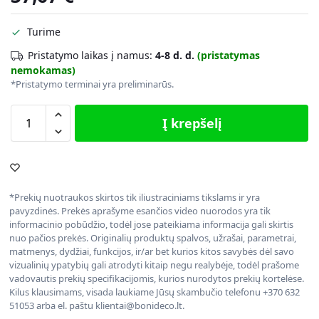
Turime
Pristatymo laikas į namus:
4-8 d. d.
(pristatymas
nemokamas)
*Pristatymo terminai yra preliminarūs.
Į krepšelį
*Prekių nuotraukos skirtos tik iliustraciniams tikslams ir yra
pavyzdinės. Prekės aprašyme esančios video nuorodos yra tik
informacinio pobūdžio, todėl jose pateikiama informacija gali skirtis
nuo pačios prekės. Originalių produktų spalvos, užrašai, parametrai,
matmenys, dydžiai, funkcijos, ir/ar bet kurios kitos savybės dėl savo
vizualinių ypatybių gali atrodyti kitaip negu realybėje, todėl prašome
vadovautis prekių specifikacijomis, kurios nurodytos prekių kortelėse.
Kilus klausimams, visada laukiame Jūsų skambučio telefonu +370 632
51053 arba el. paštu klientai@bonideco.lt.