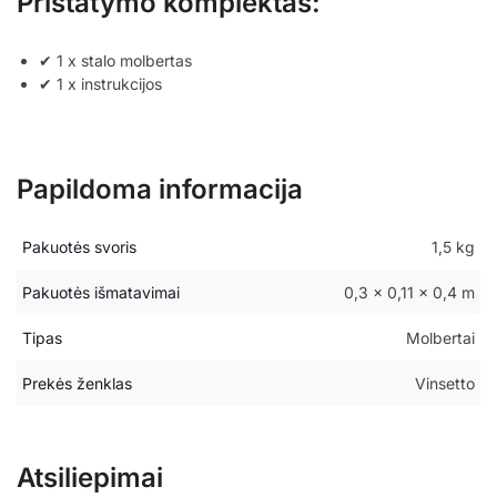
Pristatymo komplektas:
✔ 1 x stalo molbertas
✔ 1 x instrukcijos
Papildoma informacija
Pakuotės svoris
1,5 kg
Pakuotės išmatavimai
0,3 × 0,11 × 0,4 m
Tipas
Molbertai
Prekės ženklas
Vinsetto
Atsiliepimai