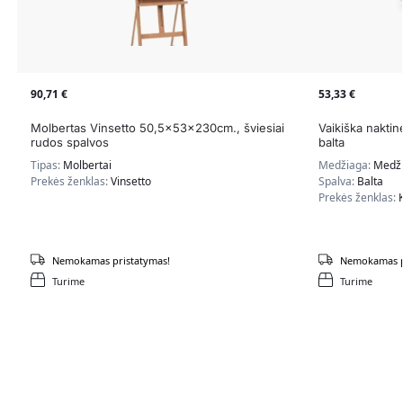
90,71
€
53,33
€
Molbertas Vinsetto 50,5x53x230cm., šviesiai
Vaikiška nakti
rudos spalvos
balta
Tipas:
Molbertai
Medžiaga:
Medži
Prekės ženklas:
Vinsetto
Spalva:
Balta
Prekės ženklas:
Nemokamas pristatymas!
Nemokamas p
Turime
Turime