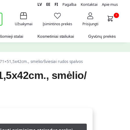
LV
EE
FI
Pagalba
Kontaktai
Apie mus
i
0
Užsakymai
Įsimintinos prekės
Prisijungti
šomieji stalai
Kosmetiniai staliukai
Gyvūnų prekės
1×51,5x42cm., smėlio/šviesiai rudos spalvos
,5x42cm., smėlio/