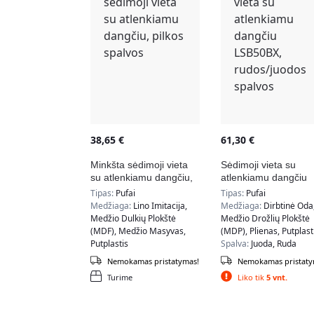
38,65
€
61,30
€
Minkšta sėdimoji vieta
Sėdimoji vieta su
su atlenkiamu dangčiu,
atlenkiamu dangčiu
pilkos spalvos
LSB50BX, rudos/juo
Tipas:
Pufai
Tipas:
Pufai
spalvos
Medžiaga:
Lino Imitacija,
Medžiaga:
Dirbtinė Oda
Medžio Dulkių Plokštė
Medžio Drožlių Plokštė
(MDF), Medžio Masyvas,
(MDP), Plienas, Putplast
Putplastis
Spalva:
Juoda, Ruda
Spalva:
Pilka
Nemokamas pristatymas!
Nemokamas pristaty
Turime
Liko tik
5 vnt.