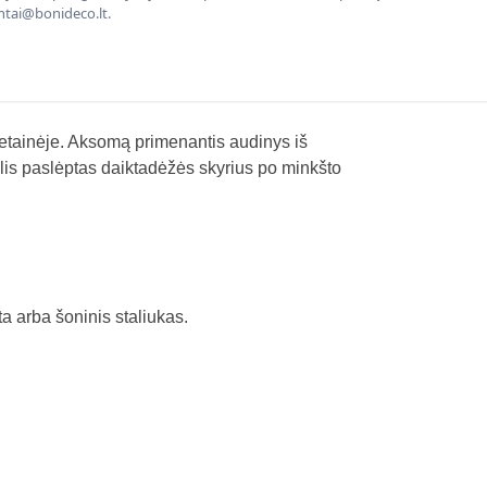
entai@bonideco.lt.
etainėje. Aksomą primenantis audinys iš
elis paslėptas daiktadėžės skyrius po minkšto
a arba šoninis staliukas.