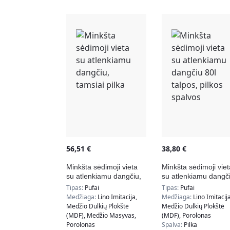
56,51
€
38,80
€
Minkšta sėdimoji vieta
Minkšta sėdimoji viet
su atlenkiamu dangčiu,
su atlenkiamu dangč
tamsiai pilka
80l talpos, pilkos
Tipas:
Pufai
Tipas:
Pufai
spalvos
Medžiaga:
Lino Imitacija,
Medžiaga:
Lino Imitacija
Medžio Dulkių Plokštė
Medžio Dulkių Plokštė
(MDF), Medžio Masyvas,
(MDF), Porolonas
Porolonas
Spalva:
Pilka