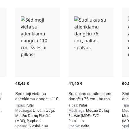
48,45
€
41,40
€
60
a
Sėdimoji vieta su
Suoliukas su atlenkiamu
Sėd
iu
atlenkiamu dangčiu 110
dangčiu 76 cm., baltas
atl
cm., šviesiai pilkas
spalvos
cm.
Tipas:
Pufai
Tipas:
Pufai
Tip
,
Medžiaga:
Lino Imitacija,
Medžiaga:
Medžio Dulkių
Med
Medžio Dulkių Plokštė
Plokštė (MDF), PVC,
Medž
(MDF), Putplastis
Putplastis
(MDF
Spalva:
Šviesiai Pilka
Spalva:
Balta
Spa