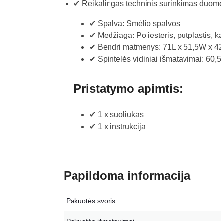
✔ Reikalingas techninis surinkimas
duome
✔ Spalva: Smėlio spalvos
✔ Medžiaga: Poliesteris, putplastis,
✔ Bendri matmenys: 71L x 51,5W x 
✔ Spintelės vidiniai išmatavimai: 60
Pristatymo apimtis:
✔ 1 x suoliukas
✔ 1 x instrukcija
Papildoma informacija
Pakuotės svoris