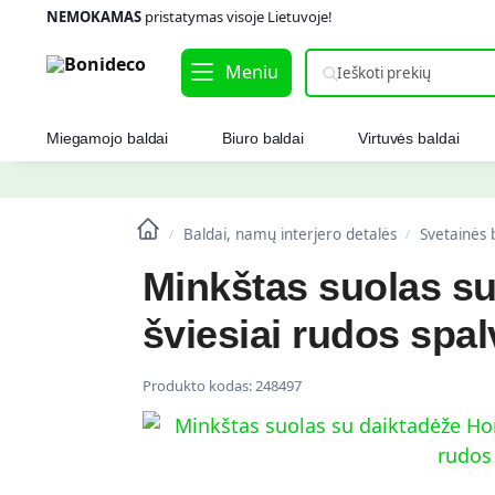
NEMOKAMAS
pristatymas visoje Lietuvoje!
Meniu
Miegamojo baldai
Biuro baldai
Virtuvės baldai
Baldai, namų interjero detalės
Svetainės 
/
/
Minkštas suolas s
šviesiai rudos spa
Produkto kodas:
248497