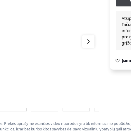
Atsi
Tači
info
prek
grį
Įsimi
nės. Prekės aprašyme esančios video nuorodos yra tik informacinio pobūdžio, 
nkcijos, ir/ar bet kurios kitos savybės dėl savo vizualinių ypatybių gali at