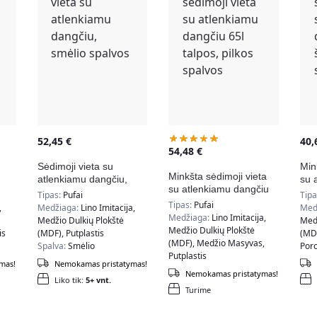
52,45
€
40
54,48
€
Sėdimoji vieta su
Min
Minkšta sėdimoji vieta
atlenkiamu dangčiu,
su 
su atlenkiamu dangčiu
dos
smėlio spalvos
švi
Tipas:
Pufai
Tip
65l talpos, pilkos
Tipas:
Pufai
,
Medžiaga:
Lino Imitacija,
Med
spalvos
Medžiaga:
Lino Imitacija,
Medžio Dulkių Plokštė
Medž
Medžio Dulkių Plokštė
is
(MDF), Putplastis
(MD
(MDF), Medžio Masyvas,
Spalva:
Smėlio
Por
Putplastis
Spa
mas!
Nemokamas pristatymas!
Spalva:
Pilka
Nemokamas pristatymas!
Liko tik:
5+ vnt.
Turime