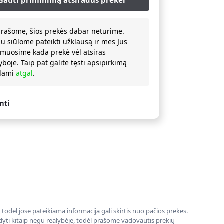
prašome, šios prekės dabar neturime.
au siūlome pateikti užklausą ir mes Jus
rmuosime kada prekė vėl atsiras
yboje. Taip pat galite tęsti apsipirkimą
ždami
atgal
.
nti
todėl jose pateikiama informacija gali skirtis nuo pačios prekės.
rodyti kitaip negu realybėje, todėl prašome vadovautis prekių