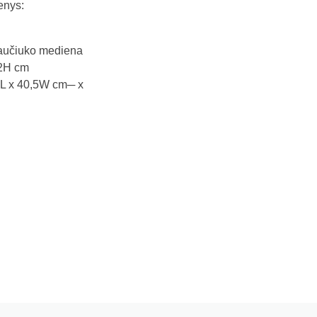
nys:
 kaučiuko mediena
42H cm
,5L x 40,5W cm─ x