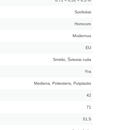
0,71 × 0,51 × 0,3 m
Suoliukai
Homcom
Modernus
EU
Smėlio, Šviesiai ruda
Yra
Mediena, Poliesteris, Putplastis
42
71
51.5