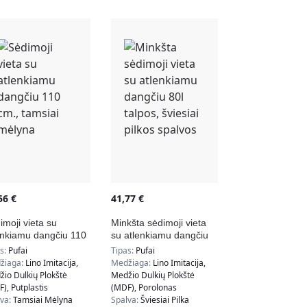
,56
€
41,77
€
imoji vieta su
Minkšta sėdimoji vieta
enkiamu dangčiu 110
su atlenkiamu dangčiu
, tamsiai mėlyna
80l talpos, šviesiai pilkos
as:
Pufai
Tipas:
Pufai
spalvos
žiaga:
Lino Imitacija,
Medžiaga:
Lino Imitacija,
io Dulkių Plokštė
Medžio Dulkių Plokštė
), Putplastis
(MDF), Porolonas
lva:
Tamsiai Mėlyna
Spalva:
Šviesiai Pilka