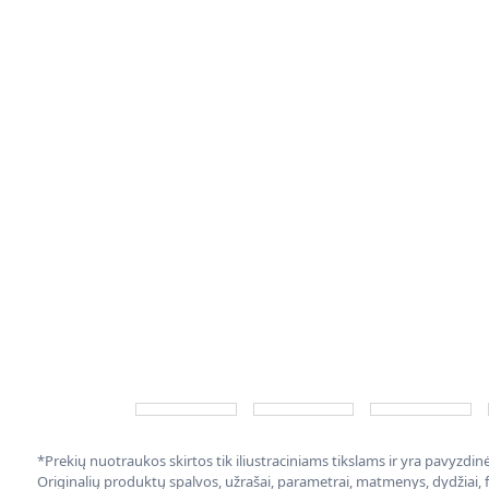
*Prekių nuotraukos skirtos tik iliustraciniams tikslams ir yra pavyzdi
Originalių produktų spalvos, užrašai, parametrai, matmenys, dydžiai, fu