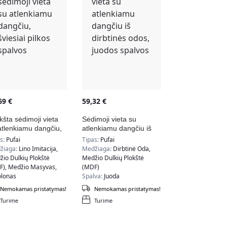
,69
€
59,32
€
kšta sėdimoji vieta
Sėdimoji vieta su
atlenkiamu dangčiu,
atlenkiamu dangčiu iš
esiai pilkos spalvos
dirbtinės odos, juodos
as:
Pufai
Tipas:
Pufai
spalvos
žiaga:
Lino Imitacija,
Medžiaga:
Dirbtinė Oda,
io Dulkių Plokštė
Medžio Dulkių Plokštė
F), Medžio Masyvas,
(MDF)
olonas
Spalva:
Juoda
lva:
Šviesiai Pilka
Nemokamas pristatymas!
Nemokamas pristatymas!
Turime
Turime