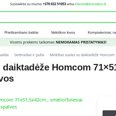
Susisiekite su mumis
+370 632 51053
arba
klientai@bonideco.lt
Ieškot
Prieškambario baldai
Vaikiškos lovos
Kompiuteriniai, ra
Visoms prekėms taikomas
NEMOKAMAS PRISTATYMAS!
baldai
Sėdmaišiai ir pufai
Minkštas suolas su daiktadėže Homcom 7
/
/
u daiktadėže Homcom 71×51
lvos