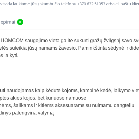
, visada laukiame Jūsų skambučio telefonu +370 632 51053 arba el. paštu kli
liepimai
0
 HOMCOM saugojimo vieta galite sukurti gražų žvilgsnį savo sv
ojelės suteikia jūsų namams žavesio. Paminkštinta sėdynė ir did
 laikyti.
 būti naudojamas kaip kėdutė kojoms, kampinė kėdė, laikymo viet
mptos akies kojos. bet kuriuose namuose
nėms, šalikams ir kitiems aksesuarams su nuimamu dangteliu
udinys palengvina valymą