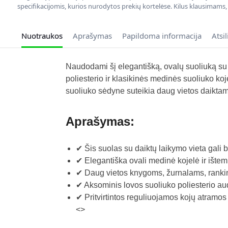
specifikacijomis, kurios nurodytos prekių kortelėse. Kilus klausimams
Nuotraukos
Aprašymas
Papildoma informacija
Atsi
Naudodami šį elegantišką, ovalų suoliuką su
poliesterio ir klasikinės medinės suoliuko k
suoliuko sėdyne suteikia daug vietos daiktams
Aprašymas:
✔ Šis suolas su daiktų laikymo vieta gali
✔ Elegantiška ovali medinė kojelė ir ište
✔ Daug vietos knygoms, žurnalams, ranki
✔ Aksominis lovos suoliuko poliesterio a
✔ Pritvirtintos reguliuojamos kojų atramos
<>