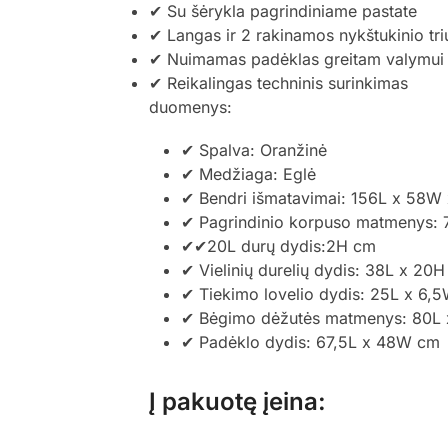
✔ Su šėrykla pagrindiniame pastate
✔ Langas ir 2 rakinamos nykštukinio tr
✔ Nuimamas padėklas greitam valymui
✔ Reikalingas techninis surinkimas
duomenys:
✔ Spalva: Oranžinė
✔ Medžiaga: Eglė
✔ Bendri išmatavimai: 156L x 58W
✔ Pagrindinio korpuso matmenys:
✔✔20L durų dydis:2H cm
✔ Vielinių durelių dydis: 38L x 20
✔ Tiekimo lovelio dydis: 25L x 6,
✔ Bėgimo dėžutės matmenys: 80L 
✔ Padėklo dydis: 67,5L x 48W cm
Į pakuotę įeina: