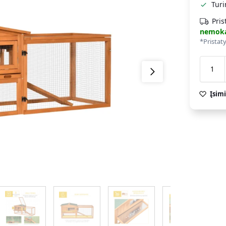
Tur
Pris
nemok
*Pristat
Įsimi