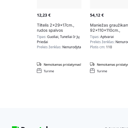
12,23
€
54,12
€
Tiltelis 2x29x17cm.,
Maniežas graužika
rudos spalvos
92x110x110cm.,
baltos/juodos spalv
Tipas:
Guoliai, Tuneliai Ir Jų
Tipas:
Aptvarai
Priedai
Prekės ženklas:
Nenuro
Prekės ženklas:
Nenurodyta
Plotis cm:
110
Nemokamas pristatymas!
Nemokamas pristaty
Turime
Turime