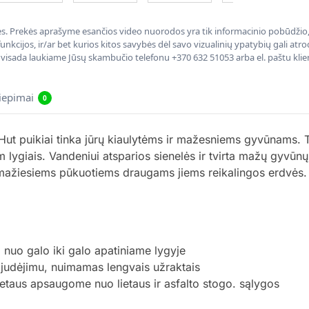
nės. Prekės aprašyme esančios video nuorodos yra tik informacinio pobūdžio, 
nkcijos, ir/ar bet kurios kitos savybės dėl savo vizualinių ypatybių gali at
, visada laukiame Jūsų skambučio telefonu +370 632 51053 arba el. paštu kli
liepimai
0
wHut puikiai tinka jūrų kiaulytėms ir mažesniems gyvūnams. 
em lygiais. Vandeniui atsparios sienelės ir tvirta mažų gyvū
o mažiesiems pūkuotiems draugams jiems reikalingos erdvės.
o nuo galo iki galo apatiniame lygyje
u judėjimu, nuimamas lengvais užraktais
etaus apsaugome nuo lietaus ir asfalto stogo. sąlygos