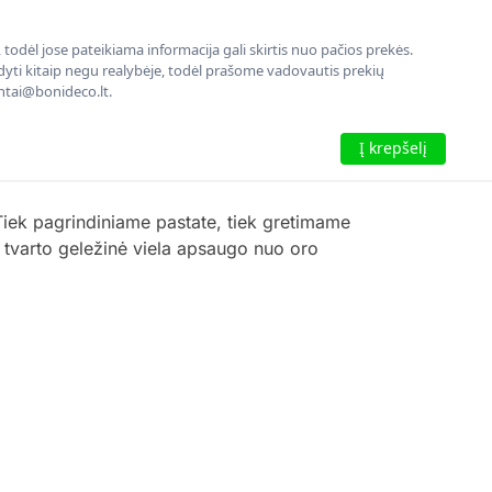
todėl jose pateikiama informacija gali skirtis nuo pačios prekės.
rodyti kitaip negu realybėje, todėl prašome vadovautis prekių
entai@bonideco.lt.
Į krepšelį
Tiek pagrindiniame pastate, tiek gretimame
nų tvarto geležinė viela apsaugo nuo oro