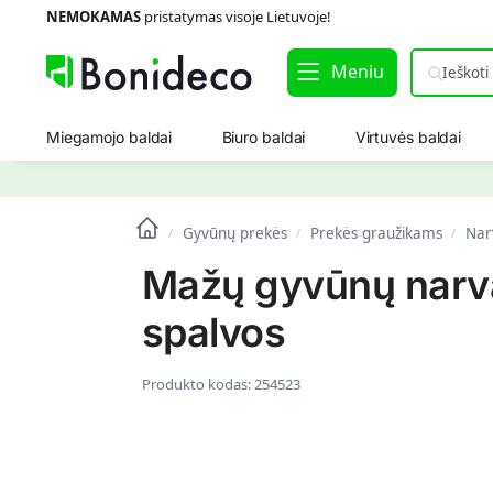
NEMOKAMAS
pristatymas visoje Lietuvoje!
Meniu
Miegamojo baldai
Biuro baldai
Virtuvės baldai
Gyvūnų prekės
Prekės graužikams
Nar
/
/
/
Mažų gyvūnų narv
spalvos
Produkto kodas:
254523