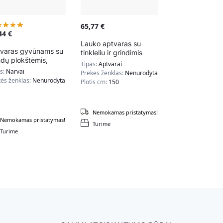
65,77
€
,44
€
Lauko aptvaras su
varas gyvūnams su
tinkleliu ir grindimis
ndų plokštėmis,
naminiams gyvūnams
Tipas:
Aptvarai
kos spalvos
60x150cm.,
as:
Narvai
Prekės ženklas:
Nenurodyta
juodos/sidabrinės/
ės ženklas:
Nenurodyta
Plotis cm:
150
žalios spalvos
Nemokamas pristatymas!
Nemokamas pristatymas!
Turime
Turime