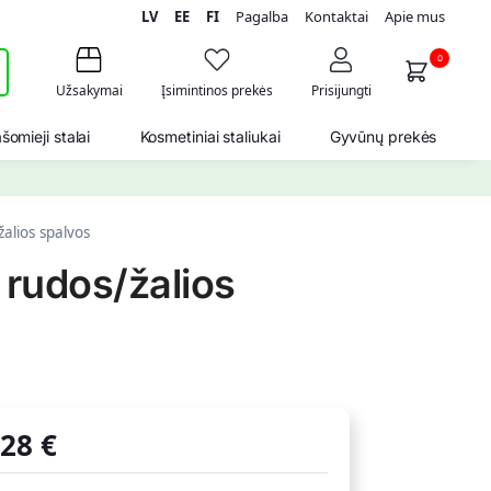
LV
EE
FI
Pagalba
Kontaktai
Apie mus
i
0
Užsakymai
Įsimintinos prekės
Prisijungti
šomieji stalai
Kosmetiniai staliukai
Gyvūnų prekės
lios spalvos
rudos/žalios
,28
€