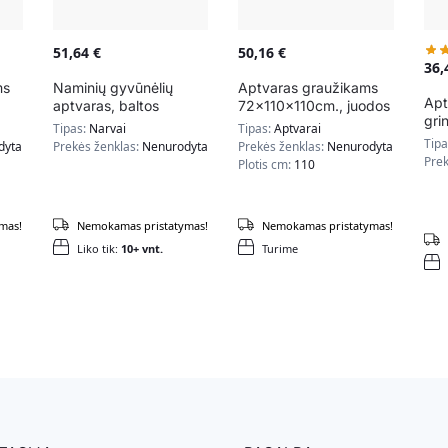
51,64
€
50,16
€
36
ms
Naminių gyvūnėlių
Aptvaras graužikams
Apt
aptvaras, baltos
72x110x110cm., juodos
gri
os
spalvos
spalvos
Tipas:
Narvai
Tipas:
Aptvarai
pil
Tip
dyta
Prekės ženklas:
Nenurodyta
Prekės ženklas:
Nenurodyta
Prek
Plotis cm:
110
mas!
Nemokamas pristatymas!
Nemokamas pristatymas!
Liko tik:
10+ vnt.
Turime