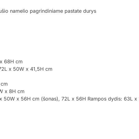
iušio namelio pagrindiniame pastate durys
 x 68H cm
 72L x 50W x 41,5H cm
H cm
5W x 8H cm
x 50W x 56H cm (šonas), 72L x 56H Rampos dydis: 63L 