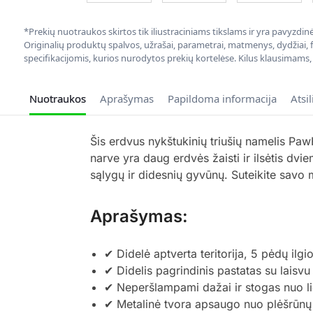
*Prekių nuotraukos skirtos tik iliustraciniams tikslams ir yra pavyzdi
Originalių produktų spalvos, užrašai, parametrai, matmenys, dydžiai, fu
specifikacijomis, kurios nurodytos prekių kortelėse. Kilus klausimams
Nuotraukos
Aprašymas
Papildoma informacija
Atsi
Šis erdvus nykštukinių triušių namelis Pa
narve yra daug erdvės žaisti ir ilsėtis dvi
sąlygų ir didesnių gyvūnų. Suteikite sav
Aprašymas:
✔ Didelė aptverta teritorija, 5 pėdų ilgi
✔ Didelis pagrindinis pastatas su laisv
✔ Neperšlampami dažai ir stogas nuo li
✔ Metalinė tvora apsaugo nuo plėšrūnų