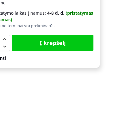
ime
tatymo laikas į namus:
4-8 d. d.
(pristatymas
amas)
ymo terminai yra preliminarūs.
Į krepšelį
nti