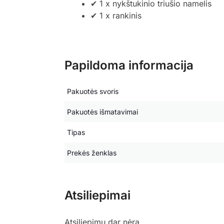
✔ 1 x nykštukinio triušio namelis
✔ 1 x rankinis
Papildoma informacija
Pakuotės svoris
Pakuotės išmatavimai
Tipas
Prekės ženklas
Atsiliepimai
Atsiliepimų dar nėra.