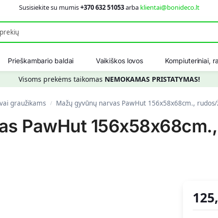
Susisiekite su mumis
+370 632 51053
arba
klientai@bonideco.lt
Ieškot
Prieškambario baldai
Vaikiškos lovos
Kompiuteriniai, ra
Visoms prekėms taikomas
NEMOKAMAS PRISTATYMAS!
vai graužikams
Mažų gyvūnų narvas PawHut 156x58x68cm., rudos/ža
/
as PawHut 156x58x68cm., 
125