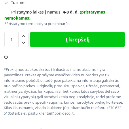
Turime
Pristatymo laikas į namus:
4-8 d. d.
(pristatymas
nemokamas)
*Pristatymo terminai yra preliminarūs.
Į krepšelį
*Prekių nuotraukos skirtos tik iliustraciniams tikslams ir yra
pavyzdinės. Prekės aprašyme esančios video nuorodos yra tik
informacinio pobūdžio, todėl jose pateikiama informacija gali skirtis
nuo pačios prekės. Originalių produktų spalvos, užrašai, parametrai,
matmenys, dydžiai, funkcijos, ir/ar bet kurios kitos savybės dėl savo
vizualinių ypatybių gali atrodyti kitaip negu realybėje, todėl prašome
vadovautis prekių specifikacijomis, kurios nurodytos prekių kortelėse.
Kilus klausimams, visada laukiame Jūsų skambučio telefonu +370 632
51053 arba el. paštu klientai@bonideco.lt.