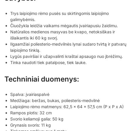
Trys laipiojimo rėmo pusės su skirtingomis laipiojimo
galimybėmis.
Čiuožykla leidžia vaikams mėgautis įvairiapusiu žaidimu.
Natūralios medienos masyvas be kvapo, netoksiškas ir
išlaikantis iki 60 kg svorį.
Ilgaamžiai poliesterio-medvilnės lynai sudaro tvirtą ir patvarų
laipiojimo tinklą.
Lygūs paviršiai ir užapvalinti kraštai apsaugo nuo įbrėžimų.
Tinka naudoti tiek patalpose, tiek lauke.
Techniniai duomenys:
Spalva: įvairiaspalvė
Medžiaga: beržas, bukas, poliesteris-medvilnė
Laipiojimo rėmo matmenys: 62,5 x 64 x 57,5 cm (P x P x A)
Rampos plotis: 32 cm
Svorio keliamoji galia: 50 kg
Grynasis svoris: 11 kg