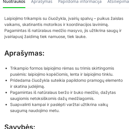
Nuotraukos
Aprašymas
Papildoma informacija
Atsiliepima
Laipiojimo trikampis su čiuožykla, įvairių spalvų – puikus žaislas
vaikams, skatinantis motorikos ir koordinacijos lavinimą.
Pagamintas iš natūralaus medžio masyvo, jis užtikrina saugų ir
įvairiapusį žaidimą tiek namuose, tiek lauke.
Aprašymas:
Trikampio formos laipiojimo rėmas su trimis skirtingomis
pusėmis: laipiojimo kopėčiomis, lenta ir laipiojimo tinklu.
Pridedama čiuožykla suteikia papildomo pramogų elemento
ir skatina judėjimą.
Pagamintas iš natūralaus beržo ir buko medžio, dažytas
saugiomis netoksiškomis dažų medžiagomis.
Suapvalinti kampai ir paslėpti varžtai užtikrina vaikų
saugumą naudojimo metu.
Savybės: