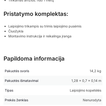
Tinkamas amžius: nuo 1 metų
Pristatymo komplektas:
Laipiojimo trikampis su trimis laipiojimo pusėmis
Čiuožykla
Montavimo instrukcija ir reikalinga įranga
Papildoma informacija
Pakuotės svoris
14,2 kg
Pakuotės išmatavimai
1,28 × 0,7 × 0,14 m
Tipas
Laipiojimo kopetėlės
Prekės ženklas
Nenurodyta