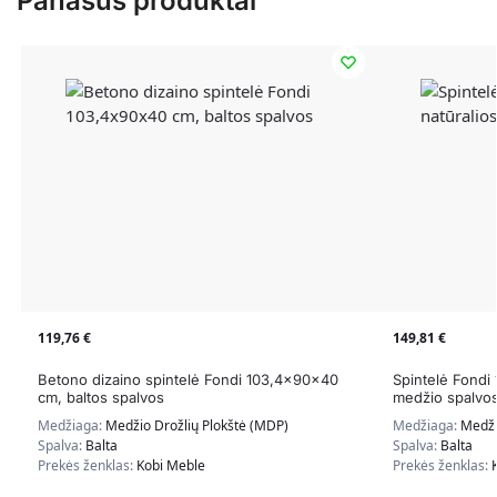
Panašūs produktai
119,76
€
149,81
€
Betono dizaino spintelė Fondi 103,4x90x40
Spintelė Fondi
cm, baltos spalvos
medžio spalvo
Medžiaga:
Medžio Drožlių Plokštė (MDP)
Medžiaga:
Medži
Spalva:
Balta
Spalva:
Balta
Prekės ženklas:
Kobi Meble
Prekės ženklas: