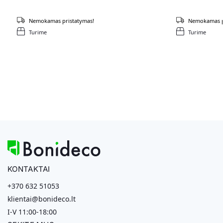
Nemokamas pristatymas!
Nemokamas p
Turime
Turime
KONTAKTAI
+370 632 51053
klientai@bonideco.lt
I-V 11:00-18:00