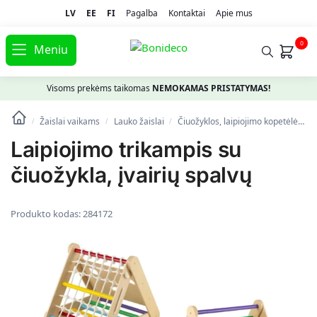
LV
EE
FI
Pagalba
Kontaktai
Apie mus
0
Meniu
Visoms prekėms taikomas
NEMOKAMAS PRISTATYMAS!
Žaislai vaikams
Lauko žaislai
Čiuožyklos, laipiojimo kopetėlės
/
/
/
Laipiojimo trikampis su
čiuožykla, įvairių spalvų
Produkto kodas:
284172