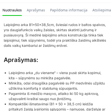
Nuotraukos
Aprašymas
Papildoma informacija
Atsiliepima
Laipiojimo arka 81x50x38,5cm, šviesiai rudos ir baltos spalvos,
yra daugiafunkcis vaikų žaislas, skirtas skatinti judrumą ir
pusiausvyrą. Ši medinė laipiojimo arkos konstrukcija tinka tiek
laipiojimui, tiek sūpynėms, todėl yra praktiška žaidimų aikštelės
dalis vaikų kambariui ar žaidimų erdvei.
Aprašymas:
Laipiojimo arka „du viename“ – viena pusė skirta kopimui,
kita – sūpynėms su minkšta pagalvėle.
Minkšta, odai draugiška pagalvėlė su PP medvilnės užpildu
užtikrina komfortą ir stabilumą sūpuojantis.
Pagaminta iš medžio masyvo, atlaiko iki 50 kg apkrovą,
užapvalinti kraštai saugo nuo įbrėžimų.
Kompaktiški išmatavimai (81 x 50 x 38,5 cm) leidžia
pritaikyti žaislą įvairiomis sąlygomis – namuose, darželyje ar