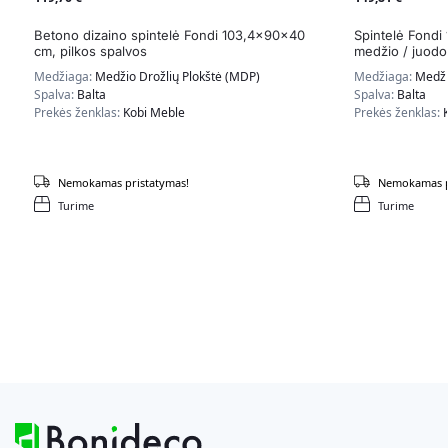
Betono dizaino spintelė Fondi 103,4x90x40
Spintelė Fondi
cm, pilkos spalvos
medžio / juodo
Medžiaga:
Medžio Drožlių Plokštė (MDP)
Medžiaga:
Medži
Spalva:
Balta
Spalva:
Balta
Prekės ženklas:
Kobi Meble
Prekės ženklas:
Nemokamas pristatymas!
Nemokamas p
Turime
Turime