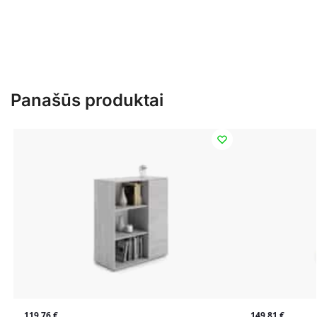
Panašūs produktai
119,76
€
149,81
€