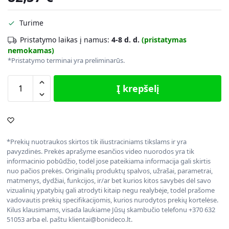
Turime
Pristatymo laikas į namus:
4-8 d. d.
(pristatymas
nemokamas)
*Pristatymo terminai yra preliminarūs.
Į krepšelį
*Prekių nuotraukos skirtos tik iliustraciniams tikslams ir yra
pavyzdinės. Prekės aprašyme esančios video nuorodos yra tik
informacinio pobūdžio, todėl jose pateikiama informacija gali skirtis
nuo pačios prekės. Originalių produktų spalvos, užrašai, parametrai,
matmenys, dydžiai, funkcijos, ir/ar bet kurios kitos savybės dėl savo
vizualinių ypatybių gali atrodyti kitaip negu realybėje, todėl prašome
vadovautis prekių specifikacijomis, kurios nurodytos prekių kortelėse.
Kilus klausimams, visada laukiame Jūsų skambučio telefonu +370 632
51053 arba el. paštu klientai@bonideco.lt.