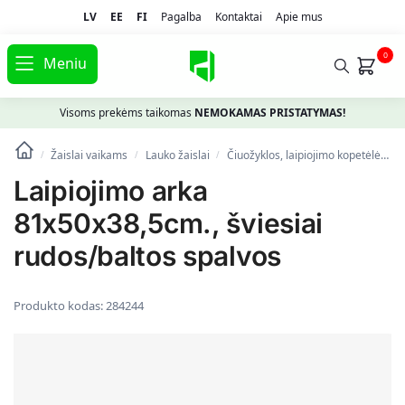
LV
EE
FI
Pagalba
Kontaktai
Apie mus
0
Meniu
Visoms prekėms taikomas
NEMOKAMAS PRISTATYMAS!
Žaislai vaikams
Lauko žaislai
Čiuožyklos, laipiojimo kopetėlės
/
/
/
Laipiojimo arka
81x50x38,5cm., šviesiai
rudos/baltos spalvos
Produkto kodas:
284244