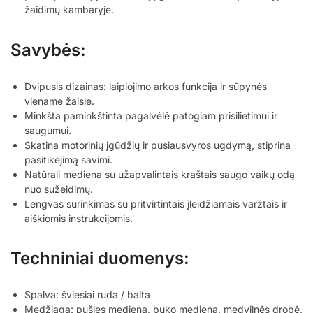
žaidimų kambaryje.
Savybės:
Dvipusis dizainas: laipiojimo arkos funkcija ir sūpynės
viename žaisle.
Minkšta paminkštinta pagalvėlė patogiam prisilietimui ir
saugumui.
Skatina motorinių įgūdžių ir pusiausvyros ugdymą, stiprina
pasitikėjimą savimi.
Natūrali mediena su užapvalintais kraštais saugo vaikų odą
nuo sužeidimų.
Lengvas surinkimas su pritvirtintais įleidžiamais varžtais ir
aiškiomis instrukcijomis.
Techniniai duomenys:
Spalva: šviesiai ruda / balta
Medžiaga: pušies mediena, buko mediena, medvilnės drobė,