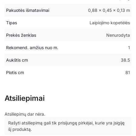
Pakuotės išmatavimai
0,88 × 0,45 × 0,13 m
Tipas
Laipiojimo kopetėlės
Prekės ženklas
Nenurodyta
Rekomend. amžius nuo m.
1
Aukštis cm
38.5
Plotis cm
81
Atsiliepimai
Atsiliepimų dar nėra.
Rašyti atsiliepimą gali tik prisijungę pirkėjai, kurie yra įsigiję
šį produktą.