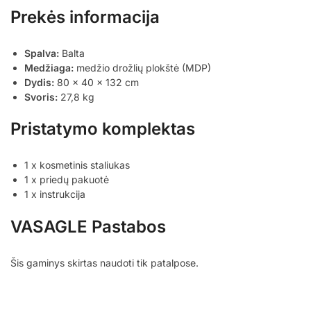
Prekės informacija
Spalva:
Balta
Medžiaga:
medžio drožlių plokštė (MDP)
Dydis:
80 x 40 x 132 cm
Svoris:
27,8 kg
Pristatymo komplektas
1 x kosmetinis staliukas
1 x priedų pakuotė
1 x instrukcija
VASAGLE Pastabos
Šis gaminys skirtas naudoti tik patalpose.