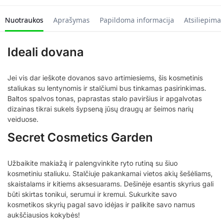
Nuotraukos
Aprašymas
Papildoma informacija
Atsiliepima
Ideali dovana
Jei vis dar ieškote dovanos savo artimiesiems, šis kosmetinis
staliukas su lentynomis ir stalčiumi bus tinkamas pasirinkimas.
Baltos spalvos tonas, paprastas stalo paviršius ir apgalvotas
dizainas tikrai sukels šypseną jūsų draugų ar šeimos narių
veiduose.
Secret Cosmetics Garden
Užbaikite makiažą ir palengvinkite ryto rutiną su šiuo
kosmetiniu staliuku. Stalčiuje pakankamai vietos akių šešėliams,
skaistalams ir kitiems aksesuarams. Dešinėje esantis skyrius gali
būti skirtas tonikui, serumui ir kremui. Sukurkite savo
kosmetikos skyrių pagal savo idėjas ir palikite savo namus
aukščiausios kokybės!