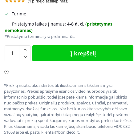
(
1
pirkėjo atsiliepimas)
Turime
Pristatymo laikas į namus:
4-8 d. d.
(pristatymas
nemokamas)
*Pristatymo terminai yra preliminarūs.
Į krepšelį
*Prekių nuotraukos skirtos tik iliustraciniams tikslams ir yra
pavyzdinės. Prekės aprašyme esančios video nuorodos yra tik
informacinio pobūdžio, todėl jose pateikiama informacija gali skirtis
nuo pačios prekės. Originalių produktų spalvos, užrašai, parametrai,
matmenys, dydžiai, funkcijos, ir/ar bet kurios kitos savybės dėl savo
vizualinių ypatybių gali atrodyti kitaip negu realybėje, todėl prašome
vadovautis prekių specifikacijomis, kurios nurodytos prekių kortelėse.
Kilus klausimams, visada laukiame Jūsų skambučio telefonu +370 632
51053 arba el. paštu klientai@bonideco.lt.