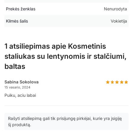
Prekės ženklas
Nenurodyta
Kilmės šalis
Vokietija
1 atsiliepimas apie
Kosmetinis
staliukas su lentynomis ir stalčiumi,
baltas
Sabina Sokolova
15 vasario, 2024
Puiku, aciu labai
Rašyti atsiliepimą gali tik prisijungę pirkėjai, kurie yra įsigiję
šį produktą.