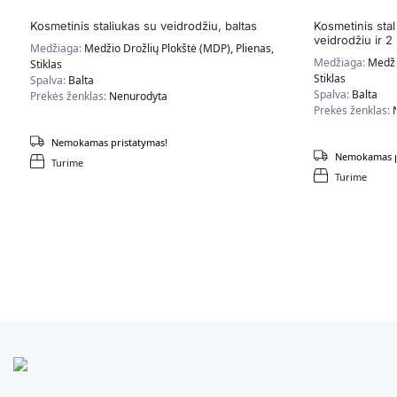
Kosmetinis staliukas su veidrodžiu, baltas
Kosmetinis sta
veidrodžiu ir 2 
Medžiaga:
Medžio Drožlių Plokštė (MDP), Plienas,
Medžiaga:
Medži
Stiklas
Stiklas
Spalva:
Balta
Spalva:
Balta
Prekės ženklas:
Nenurodyta
Prekės ženklas:
Nemokamas pristatymas!
Nemokamas p
Turime
Turime