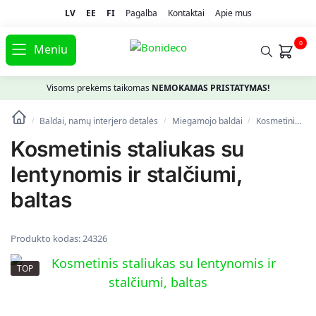
LV
EE
FI
Pagalba
Kontaktai
Apie mus
0
Meniu
Visoms prekėms taikomas
NEMOKAMAS PRISTATYMAS!
Baldai, namų interjero detalės
Miegamojo baldai
Kosmetiniai staliukai
/
/
/
Kosmetinis staliukas su
lentynomis ir stalčiumi,
baltas
Produkto kodas:
24326
TOP