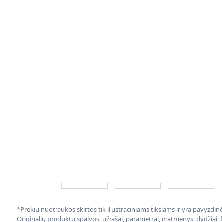
*Prekių nuotraukos skirtos tik iliustraciniams tikslams ir yra pavyzdi
Originalių produktų spalvos, užrašai, parametrai, matmenys, dydžiai, fu