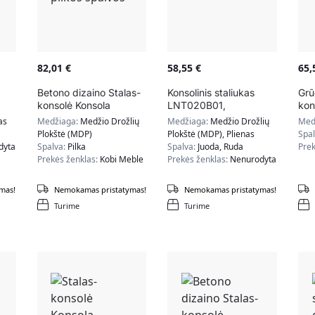
82,01
€
58,55
€
65
Betono dizaino Stalas-
Konsolinis staliukas
Grū
konsolė Konsola
LNT020B01,
kon
100x80x30cm, pilkos
rudos/juodos spalvos
as
Medžiaga:
Medžio Drožlių
Medžiaga:
Medžio Drožlių
Med
spalvos
Plokštė (MDP)
Plokštė (MDP), Plienas
Spa
dyta
Spalva:
Pilka
Spalva:
Juoda, Ruda
Prek
Prekės ženklas:
Kobi Meble
Prekės ženklas:
Nenurodyta
mas!
Nemokamas pristatymas!
Nemokamas pristatymas!
Turime
Turime