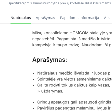
specifikacijomis, kurios nurodytos prekių kortelėse. Kilus klausimams
Nuotraukos
Aprašymas
Papildoma informacija
Atsi
Mūsų konsoliniame HOMCOM stalelyje yra le
nepastebėti. Pagaminta iš medžio ir tvirto
kampelyje ir taupo erdvę. Naudodami šį g
Aprašymas:
Natūralaus medžio išvaizda ir juodas pl
Spintelėje yra vietos asmeniniams daikta
Galite rodyti tokius daiktus kaip vazas, 
> uždarymas.
Grindų apsaugos gali apsaugoti grindis
Paviršius padengtas melaminu, lygus ir