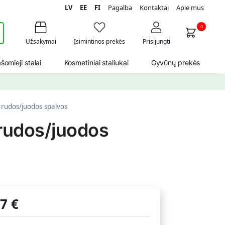
LV
EE
FI
Pagalba
Kontaktai
Apie mus
i
0
Užsakymai
Įsimintinos prekės
Prisijungti
šomieji stalai
Kosmetiniai staliukai
Gyvūnų prekės
rudos/juodos spalvos
rudos/juodos
07
€