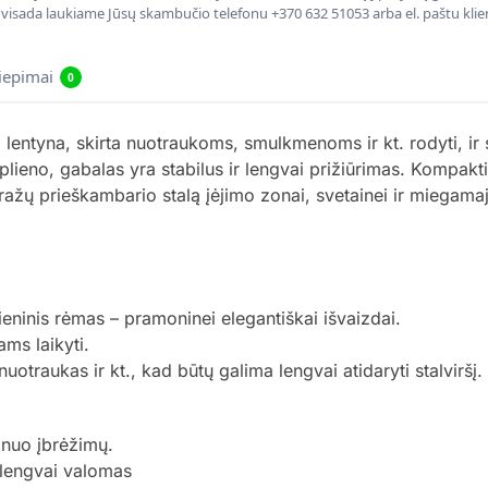
, visada laukiame Jūsų skambučio telefonu +370 632 51053 arba el. paštu kli
liepimai
0
ntyna, skirta nuotraukoms, smulkmenoms ir kt. rodyti, ir sp
 plieno, gabalas yra stabilus ir lengvai prižiūrimas. Kompak
ražų prieškambario stalą įėjimo zonai, svetainei ir miegam
ieninis rėmas – pramoninei elegantiškai išvaizdai.
ms laikyti.
nuotraukas ir kt., kad būtų galima lengvai atidaryti stalviršį.
 nuo įbrėžimų.
 lengvai valomas