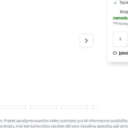
Tur
Pris
nemok
*Pristat
Įsimi
nės. Prekės aprašyme esančios video nuorodos yra tik informacinio pobūdžio, 
nkcijos, ir/ar bet kurios kitos savybės dėl savo vizualinių ypatybių gali at