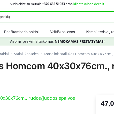
Susisiekite su mumis
+370 632 51053
arba
klientai@bonideco.lt
Ieškot
Prieškambario baldai
Vaikiškos lovos
Kompiuteriniai, ra
Visoms prekėms taikomas
NEMOKAMAS PRISTATYMAS!
baldai
Stalai, konsolės
Konsolinis staliukas Homcom 40x30x76cm., 
/
/
kas Homcom 40x30x76cm., 
47,