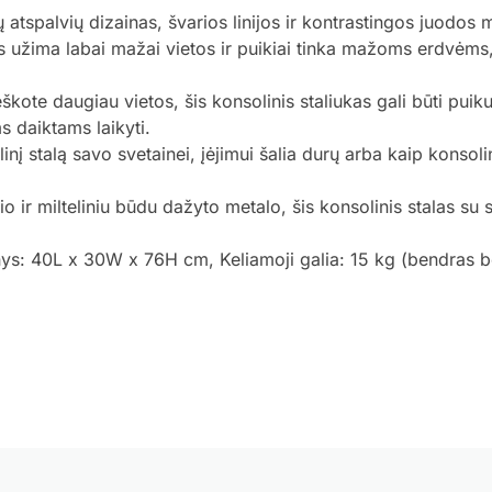
 atspalvių dizainas, švarios linijos ir kontrastingos juodos 
. Jis užima labai mažai vietos ir puikiai tinka mažoms erdvėm
ieškote daugiau vietos, šis konsolinis staliukas gali būti p
s daiktams laikyti.
inį stalą savo svetainei, įėjimui šalia durų arba kaip konso
o ir milteliniu būdu dažyto metalo, šis konsolinis stalas su 
ys: 40L x 30W x 76H cm, Keliamoji galia: 15 kg (bendras be