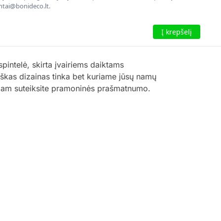
entai@bonideco.lt.
Į krepšelį
intelė, skirta įvairiems daiktams
tiškas dizainas tinka bet kuriame jūsų namų
ajam suteiksite pramoninės prašmatnumo.