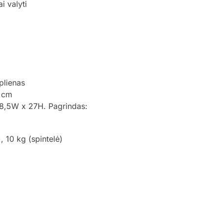
i valyti
plienas
 cm
 28,5W x 27H. Pagrindas:
), 10 kg (spintelė)