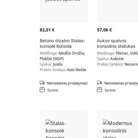
82,01
€
57,06
€
Betono dizaino Stalas-
Aukso spalvos
konsolė Konsola
konsolinis staliukas
100x80x30cm, juodos
Medžiaga:
Medžio Drožlių
Medžiaga:
Plienas, Stikl
spalvos
Plokštė (MDP)
Spalva:
Auksinė
Spalva:
Juoda
Prekės ženklas:
Nenuro
Prekės ženklas:
Kobi Meble
Nemokamas pristatymas!
Nemokamas pristaty
Turime
Turime