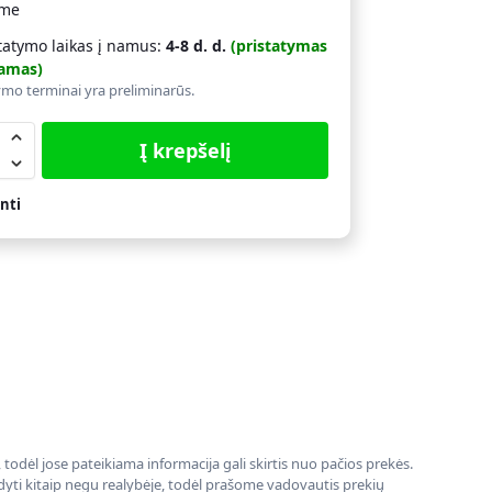
ime
tatymo laikas į namus:
4-8 d. d.
(pristatymas
amas)
ymo terminai yra preliminarūs.
Į krepšelį
nti
todėl jose pateikiama informacija gali skirtis nuo pačios prekės.
rodyti kitaip negu realybėje, todėl prašome vadovautis prekių