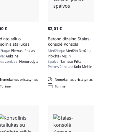
,50
€
82,01
€
dinto stiklo
Betono dizaino Stalas-
solinis staliukas
konsolė Konsola
100x80x30cm, tamsiai
žiaga:
Plienas, Stiklas
Medžiaga:
Medžio Drožlių
pilkos spalvos
lva:
Auksinė
Plokštė (MDP)
ės ženklas:
Nenurodyta
Spalva:
Tamsiai Pilka
Prekės ženklas:
Kobi Meble
Nemokamas pristatymas!
Nemokamas pristatymas!
Turime
Turime