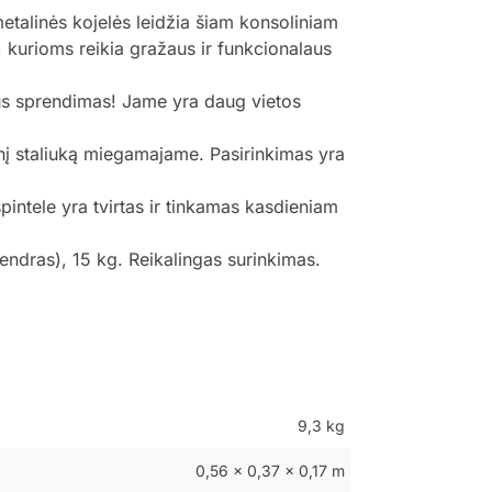
metalinės kojelės leidžia šiam konsoliniam
s, kurioms reikia gražaus ir funkcionalaus
uikus sprendimas! Jame yra daug vietos
linį staliuką miegamajame. Pasirinkimas yra
spintele yra tvirtas ir tinkamas kasdieniam
ndras), 15 kg. Reikalingas surinkimas.
9,3 kg
0,56 × 0,37 × 0,17 m