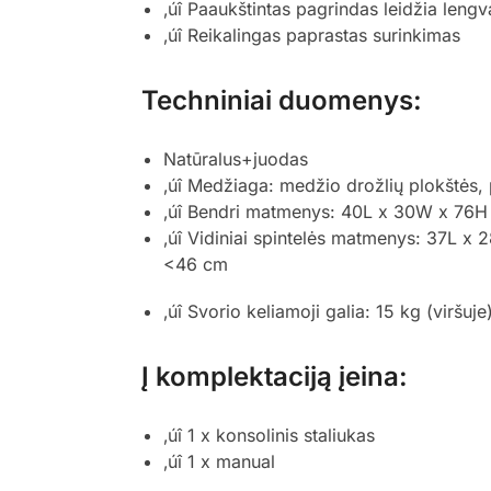
‚úî Paaukštintas pagrindas leidžia lengva
‚úî Reikalingas paprastas surinkimas
Techniniai duomenys:
Natūralus+juodas
‚úî Medžiaga: medžio drožlių plokštės, 
‚úî Bendri matmenys: 40L x 30W x 76H
‚úî Vidiniai spintelės matmenys: 37L x
<46 cm
‚úî Svorio keliamoji galia: 15 kg (viršuje
Į komplektaciją įeina:
‚úî 1 x konsolinis staliukas
‚úî 1 x manual