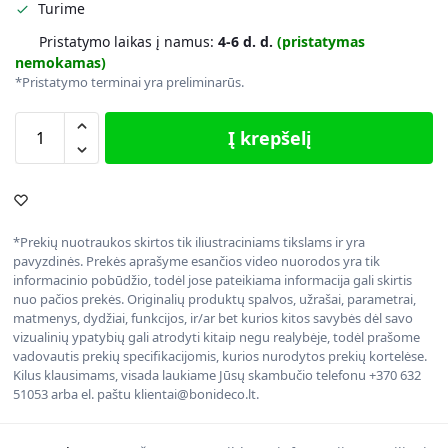
Turime
Pristatymo laikas į namus:
4-6 d. d.
(pristatymas
nemokamas)
*Pristatymo terminai yra preliminarūs.
Į krepšelį
*Prekių nuotraukos skirtos tik iliustraciniams tikslams ir yra
pavyzdinės. Prekės aprašyme esančios video nuorodos yra tik
informacinio pobūdžio, todėl jose pateikiama informacija gali skirtis
nuo pačios prekės. Originalių produktų spalvos, užrašai, parametrai,
matmenys, dydžiai, funkcijos, ir/ar bet kurios kitos savybės dėl savo
vizualinių ypatybių gali atrodyti kitaip negu realybėje, todėl prašome
vadovautis prekių specifikacijomis, kurios nurodytos prekių kortelėse.
Kilus klausimams, visada laukiame Jūsų skambučio telefonu +370 632
51053 arba el. paštu klientai@bonideco.lt.