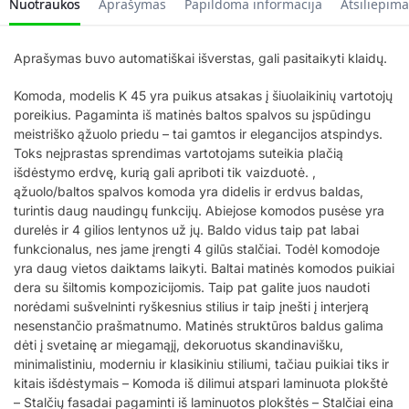
Nuotraukos
Aprašymas
Papildoma informacija
Atsiliepima
Aprašymas buvo automatiškai išverstas, gali pasitaikyti klaidų.
Komoda, modelis K 45 yra puikus atsakas į šiuolaikinių vartotojų
poreikius. Pagaminta iš matinės baltos spalvos su įspūdingu
meistriško ąžuolo priedu – tai gamtos ir elegancijos atspindys.
Toks neįprastas sprendimas vartotojams suteikia plačią
išdėstymo erdvę, kurią gali apriboti tik vaizduotė. ,
ąžuolo/baltos spalvos komoda yra didelis ir erdvus baldas,
turintis daug naudingų funkcijų. Abiejose komodos pusėse yra
durelės ir 4 gilios lentynos už jų. Baldo vidus taip pat labai
funkcionalus, nes jame įrengti 4 gilūs stalčiai. Todėl komodoje
yra daug vietos daiktams laikyti. Baltai matinės komodos puikiai
dera su šiltomis kompozicijomis. Taip pat galite juos naudoti
norėdami sušvelninti ryškesnius stilius ir taip įnešti į interjerą
nesenstančio prašmatnumo. Matinės struktūros baldus galima
dėti į svetainę ar miegamąjį, dekoruotus skandinavišku,
minimalistiniu, moderniu ir klasikiniu stiliumi, tačiau puikiai tiks ir
kitais išdėstymais – Komoda iš dilimui atspari laminuota plokštė
– Stalčių fasadai pagaminti iš laminuotos plokštės – Stalčiai eina