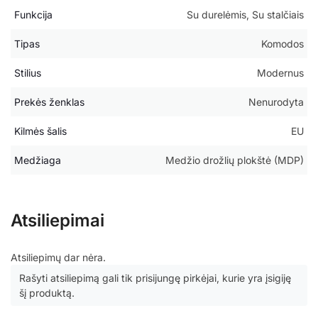
Funkcija
Su durelėmis, Su stalčiais
Tipas
Komodos
Stilius
Modernus
Prekės ženklas
Nenurodyta
Kilmės šalis
EU
Medžiaga
Medžio drožlių plokštė (MDP)
Atsiliepimai
Atsiliepimų dar nėra.
Rašyti atsiliepimą gali tik prisijungę pirkėjai, kurie yra įsigiję
šį produktą.