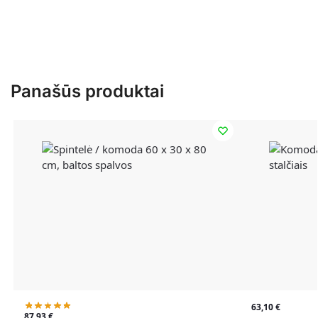
Panašūs produktai
63,10
€
87,93
€