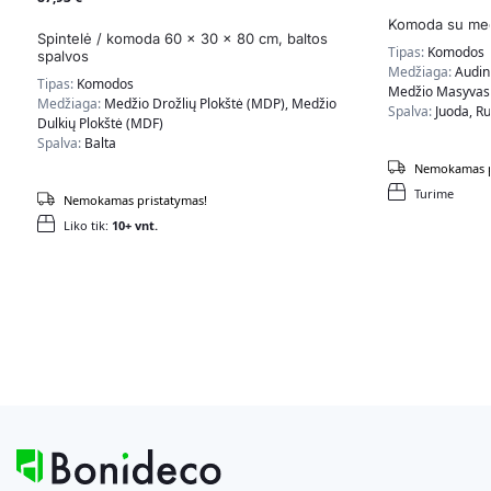
Komoda su medž
Spintelė / komoda 60 x 30 x 80 cm, baltos
Tipas:
Komodos
spalvos
Medžiaga:
Audin
Tipas:
Komodos
Medžio Masyvas,
Medžiaga:
Medžio Drožlių Plokštė (MDP), Medžio
Spalva:
Juoda, R
Dulkių Plokštė (MDF)
Spalva:
Balta
Nemokamas p
Turime
Nemokamas pristatymas!
Liko tik:
10+ vnt.