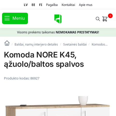
LV
EE
FI
Pagalba
Kontaktai
Apie mus
0
Meniu
Visoms prekėms taikomas
NEMOKAMAS PRISTATYMAS!
Baldai, namų interjero detalės
Svetainės baldai
Komodos
Kom
/
/
/
Komoda NORE K45,
ąžuolo/baltos spalvos
Produkto kodas:
86927