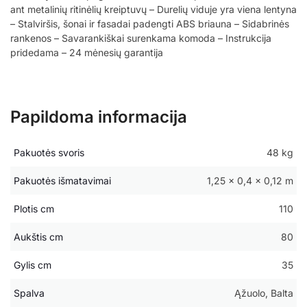
ant metalinių ritinėlių kreiptuvų – Durelių viduje yra viena lentyna
– Stalviršis, šonai ir fasadai padengti ABS briauna – Sidabrinės
rankenos – Savarankiškai surenkama komoda – Instrukcija
pridedama – 24 mėnesių garantija
Papildoma informacija
Pakuotės svoris
48 kg
Pakuotės išmatavimai
1,25 × 0,4 × 0,12 m
Plotis cm
110
Aukštis cm
80
Gylis cm
35
Spalva
Ąžuolo, Balta