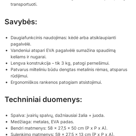
transportuoti.
Savybės:
Daugiafunkcinis naudojimas: kėdė arba atsiklaupianti
pagalvėlė.
Vandeniui atspari EVA pagalvėlė sumažina spaudimą
keliams ir nugarai.
Lengva konstrukcija – tik 3 kg, patogi pernešimui.
Patvarus milteliniu būdu dengtas metalinis rėmas, atsparus
rūdijimui.
Ergonomiškos rankenos patogiam atsistojimui.
Techniniai duomenys:
Spalva: įvairių spalvų, dažniausiai žalia + juoda.
Medžiaga: metalas, EVA padas.
Bendri matmenys: 58 x 27,5 x 50 cm (P x P x A).
Sulenkimo matmenys: 59 x 27,5 x 13 cm (P x P x A).