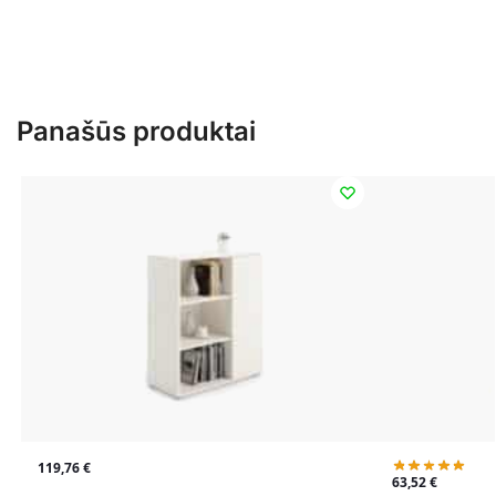
Panašūs produktai
119,76
€
63,52
€