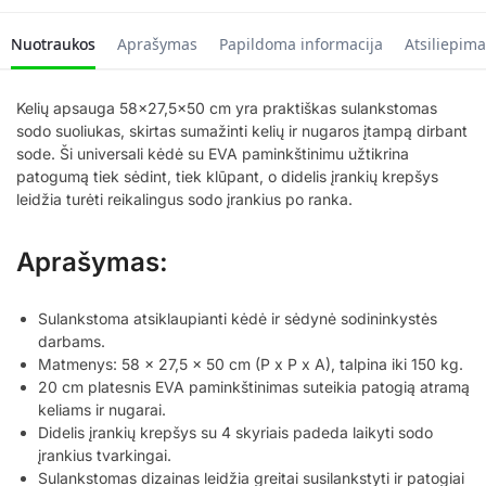
Nuotraukos
Aprašymas
Papildoma informacija
Atsiliepima
Kelių apsauga 58×27,5×50 cm yra praktiškas sulankstomas
sodo suoliukas, skirtas sumažinti kelių ir nugaros įtampą dirbant
sode. Ši universali kėdė su EVA paminkštinimu užtikrina
patogumą tiek sėdint, tiek klūpant, o didelis įrankių krepšys
leidžia turėti reikalingus sodo įrankius po ranka.
Aprašymas:
Sulankstoma atsiklaupianti kėdė ir sėdynė sodininkystės
darbams.
Matmenys: 58 x 27,5 x 50 cm (P x P x A), talpina iki 150 kg.
20 cm platesnis EVA paminkštinimas suteikia patogią atramą
keliams ir nugarai.
Didelis įrankių krepšys su 4 skyriais padeda laikyti sodo
įrankius tvarkingai.
Sulankstomas dizainas leidžia greitai susilankstyti ir patogiai