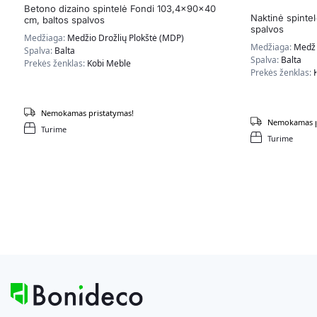
Betono dizaino spintelė Fondi 103,4x90x40
Naktinė spinte
cm, baltos spalvos
spalvos
Medžiaga:
Medžio Drožlių Plokštė (MDP)
Medžiaga:
Medži
Spalva:
Balta
Spalva:
Balta
Prekės ženklas:
Kobi Meble
Prekės ženklas:
Nemokamas pristatymas!
Nemokamas p
Turime
Turime