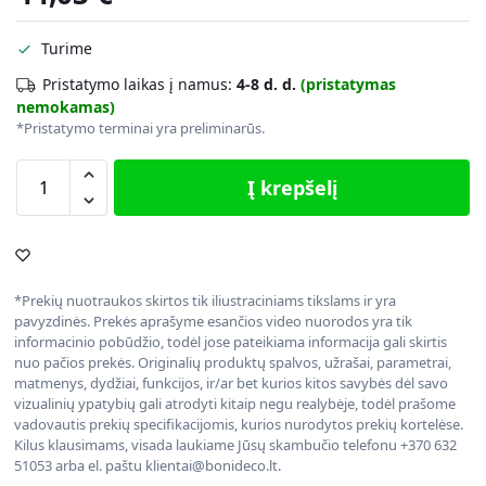
Turime
Pristatymo laikas į namus:
4-8 d. d.
(pristatymas
nemokamas)
*Pristatymo terminai yra preliminarūs.
Į krepšelį
*Prekių nuotraukos skirtos tik iliustraciniams tikslams ir yra
pavyzdinės. Prekės aprašyme esančios video nuorodos yra tik
informacinio pobūdžio, todėl jose pateikiama informacija gali skirtis
nuo pačios prekės. Originalių produktų spalvos, užrašai, parametrai,
matmenys, dydžiai, funkcijos, ir/ar bet kurios kitos savybės dėl savo
vizualinių ypatybių gali atrodyti kitaip negu realybėje, todėl prašome
vadovautis prekių specifikacijomis, kurios nurodytos prekių kortelėse.
Kilus klausimams, visada laukiame Jūsų skambučio telefonu +370 632
51053 arba el. paštu klientai@bonideco.lt.