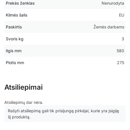
Prekės ženklas
Nenurodyta
Kilmės šalis
EU
Paskirtis
Žemės darbams
Svoris kg
3
Ilgis mm
580
Plotis mm
275
Atsiliepimai
Atsiliepimų dar nėra.
Rašyti atsiliepimą gali tik prisijungę pirkėjai, kurie yra įsigiję
šį produktą.