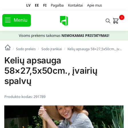
LV
EE
FI
Pagalba
Kontaktai
Apie mus
0
Meniu
Visoms prekėms taikomas
NEMOKAMAS PRISTATYMAS!
Sodo prekės
Sodo įrankiai
Kelių apsauga 58×27,5x50cm., įvairių spalvų
/
/
/
Kelių apsauga
58×27,5x50cm., įvairių
spalvų
Produkto kodas:
291789