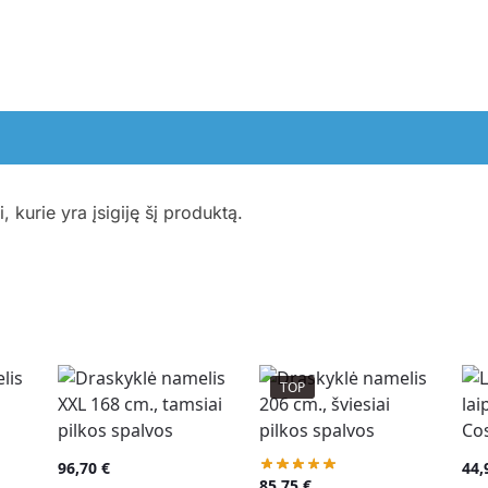
i, kurie yra įsigiję šį produktą.
TOP
96,70
€
44
85,75
€