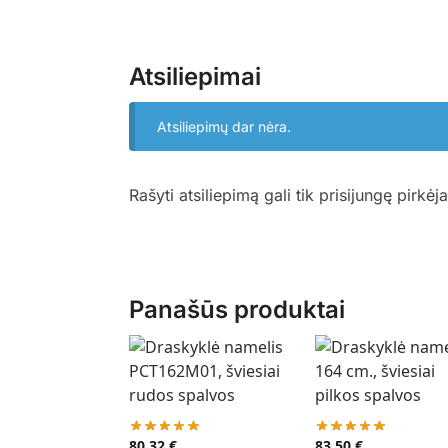
Atsiliepimai
Atsiliepimų dar nėra.
Rašyti atsiliepimą gali tik prisijungę pirkėja
Panašūs produktai
80,32
€
83,50
€