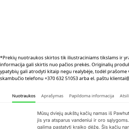
*Prekių nuotraukos skirtos tik iliustraciniams tikslams ir
informacija gali skirtis nuo pačios prekės. Originalių produ
ypatybių gali atrodyti kitaip negu realybėje, todėl prašome
skambučio telefonu +370 632 51053 arba el. paštu klientai@
Nuotraukos
Aprašymas
Papildoma informacija
Atsi
Mūsų dviejų aukštų kačių namas iš Pawhut 
jis yra atsparus vandeniui ir oro sąlygom
galima pastatyti kraiko dėžę. Šis kačių na