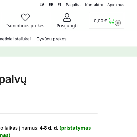
LV
EE
FI
Pagalba
Kontaktai
Apie mus
0,00
€
0
Įsimintinos prekės
Prisijungti
etiniai staliukai
Gyvūnų prekės
palvų
o laikas į namus:
4-8 d. d.
(pristatymas
mas)