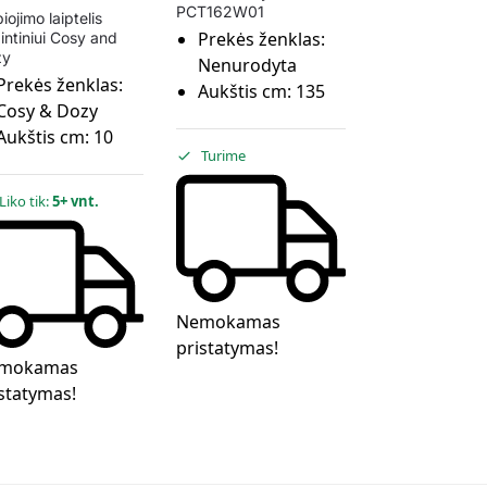
PCT162W01
iojimo laiptelis
Prekės ženklas:
intiniui Cosy and
zy
Nenurodyta
Prekės ženklas:
Aukštis cm:
135
Cosy & Dozy
Aukštis cm:
10
Turime
Liko tik:
5+ vnt.
Nemokamas
pristatymas!
mokamas
statymas!