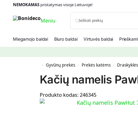
NEMOKAMAS
pristatymas visoje Lietuvoje!
Meniu
Miegamojo baldai
Biuro baldai
Virtuvės baldai
Prieškamb
Gyvūnų prekės
Prekės katėms
Draskyklė
/
/
/
Kačių namelis Paw
Produkto kodas:
246345