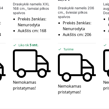
Draskyklė namelis XXL
Laip
64
Draskyklė namelis 206
168 cm., tamsiai pilkos
aug
cm., šviesiai pilkos
spalvos
Do
spalvos
Prekės ženklas:
:
Prekės ženklas:
Nenurodyta
Nenurodyta
Aukštis cm:
168
4
Aukštis cm:
206
Liko tik
5 vnt.
Turime
Nemokamas
Ne
Nemokamas
pristatymas!
pri
pristatymas!