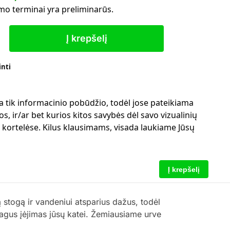
mo terminai yra preliminarūs.
Į krepšelį
inti
a tik informacinio pobūdžio, todėl jose pateikiama
s, ir/ar bet kurios kitos savybės dėl savo vizualinių
ų kortelėse. Kilus klausimams, visada laukiame Jūsų
Į krepšelį
 stogą ir vandeniui atsparius dažus, todėl
magus įėjimas jūsų katei. Žemiausiame urve