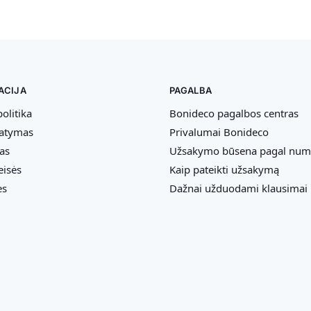
ACIJA
PAGALBA
olitika
Bonideco pagalbos centras
tatymas
Privalumai Bonideco
as
Užsakymo būsena pagal num
eisės
Kaip pateikti užsakymą
ės
Dažnai užduodami klausimai