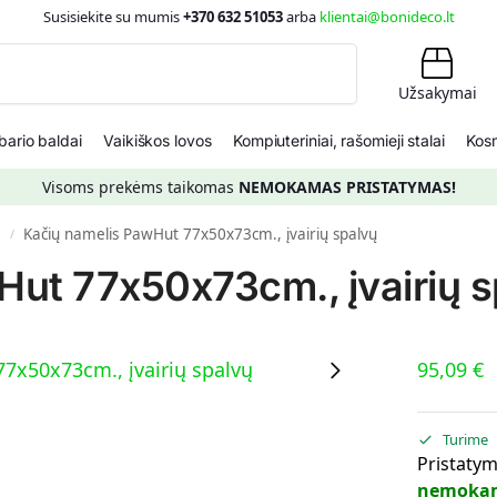
Susisiekite su mumis
+370 632 51053
arba
klientai@bonideco.lt
Ieškoti
Užsakymai
ario baldai
Vaikiškos lovos
Kompiuteriniai, rašomieji stalai
Kosm
Visoms prekėms taikomas
NEMOKAMAS PRISTATYMAS!
s
Kačių namelis PawHut 77x50x73cm., įvairių spalvų
/
Hut 77x50x73cm., įvairių s
95,09
€
Turime
Pristatym
nemoka