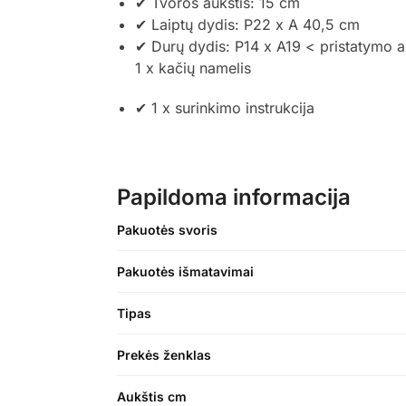
✔ Tvoros aukštis: 15 cm
✔ Laiptų dydis: P22 x A 40,5 cm
✔ Durų dydis: P14 x A19 < pristatymo a
1 x kačių namelis
✔ 1 x surinkimo instrukcija
Papildoma informacija
Pakuotės svoris
Pakuotės išmatavimai
Tipas
Prekės ženklas
Aukštis cm