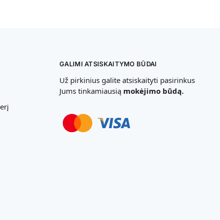
GALIMI ATSISKAITYMO BŪDAI
Už pirkinius galite atsiskaityti pasirinkus
Jums tinkamiausią
mokėjimo būdą.
erį
Svetainių Kūrimas