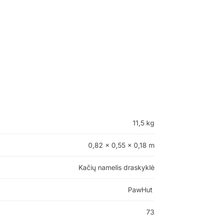
11,5 kg
0,82 × 0,55 × 0,18 m
Kačių namelis draskyklė
PawHut
73