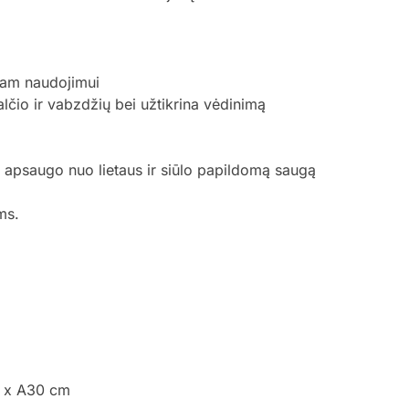
iam naudojimui
čio ir vabzdžių bei užtikrina vėdinimą
 apsaugo nuo lietaus ir siūlo papildomą saugą
ms.
5 x A30 cm