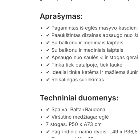
Aprašymas:
✔ Pagamintas iš eglės masyvo kasdien
✔ Paaukštintas dizainas apsaugo nuo šal
✔ Su balkonu ir mediniais laiptais
✔ Su balkonu ir mediniais laiptais
✔ Apsaugo nuo saulės < ir stogas gerai
✔ Tinka tiek patalpoje, tiek lauke
✔ Idealiai tinka katėms ir mažiems šuni
✔ Reikalingas surinkimas
Techniniai duomenys:
✔ Spalva: Balta+Raudona
✔ Viršutinė medžiaga: eglė
7 stogas. P50 x A73 cm
✔ Pagrindinio namo dydis: L49 x P36,