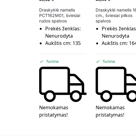
Draskyklė namelis
Draskyklė namelis 1
PCT162M01, šviesiai
cm., šviesiai pilkos
rudos spalvos
spalvos
Prekės ženklas:
Prekės ženklas
Nenurodyta
Nenurodyta
Aukštis cm:
135
Aukštis cm:
16
Turime
Turime
Nemokamas
Nemokamas
pristatymas!
pristatymas!