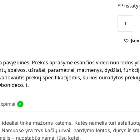
*Pristaty
Įsim
 yra pavyzdinės. Prekės aprašyme esančios video nuorodos yr
ktų spalvos, užrašai, parametrai, matmenys, dydžiai, funkcijo
 vadovautis prekių specifikacijomis, kurios nurodytos preki
bonideco.lt.
liepimai
0
idealiai tinka mažoms katėms. Katės namelis turi asfaltuotą
s. Namuose yra trys kačių urvai, nardymo lentos, durys ir s
melis – nuostabūs namai jūsų katei.