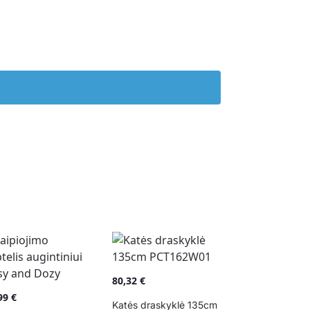
80,32
€
,99
€
Katės draskyklė 135cm