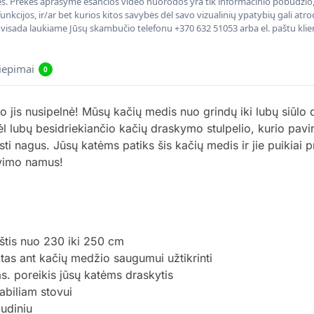
nės. Prekės aprašyme esančios video nuorodos yra tik informacinio pobūdžio, 
nkcijos, ir/ar bet kurios kitos savybės dėl savo vizualinių ypatybių gali at
, visada laukiame Jūsų skambučio telefonu +370 632 51053 arba el. paštu kli
liepimai
0
o jis nusipelnė! Mūsų kačių medis nuo grindų iki lubų siūlo 
l lubų besidriekiančio kačių draskymo stulpelio, kurio pavir
ąsti nagus. Jūsų katėms patiks šis kačių medis ir jie puikiai
avimo namus!
štis nuo 230 iki 250 cm
tas ant kačių medžio saugumui užtikrinti
s. poreikis jūsų katėms draskytis
biliam stovui
audiniu