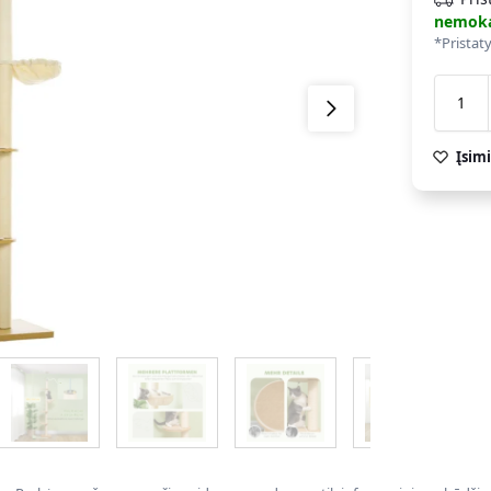
nemok
*Pristat
Įsimi