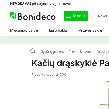
NEMOKAMAS
pristatymas visoje Lietuvoje!
Meniu
Miegamojo baldai
Biuro baldai
Virtuvės baldai
Gyvūnų prekės
Prekės katėms
Draskyk
/
/
/
Kačių drąskyklė P
Produkto kodas:
245405