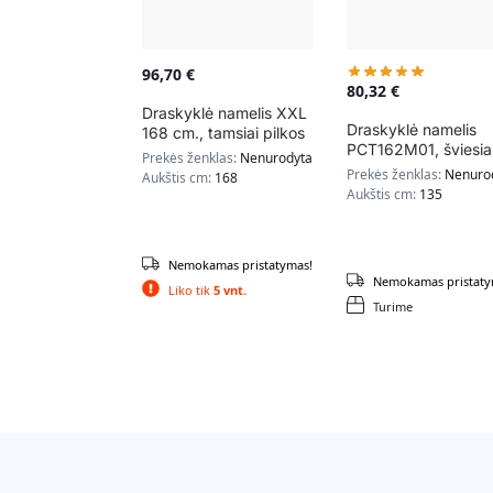
96,70
€
80,32
€
Draskyklė namelis XXL
Draskyklė namelis
168 cm., tamsiai pilkos
PCT162M01, šviesia
spalvos
Prekės ženklas:
Nenurodyta
rudos spalvos
Prekės ženklas:
Nenuro
Aukštis cm:
168
Aukštis cm:
135
Nemokamas pristatymas!
Nemokamas pristaty
Liko tik
5 vnt.
Turime