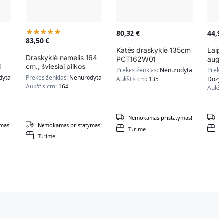
80,32
€
44
83,50
€
Katės draskyklė 135cm
Laip
Draskyklė namelis 164
PCT162W01
aug
i
cm., šviesiai pilkos
Do
Prekės ženklas:
Nenurodyta
Prek
spalvos
dyta
Prekės ženklas:
Nenurodyta
Aukštis cm:
135
Doz
Aukštis cm:
164
Auk
Nemokamas pristatymas!
mas!
Nemokamas pristatymas!
Turime
Turime