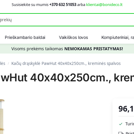
Susisiekite su mumis
+370 632 51053
arba
klientai@bonideco.lt
Ieškot
Prieškambario baldai
Vaikiškos lovos
Kompiuteriniai, ra
Visoms prekėms taikomas
NEMOKAMAS PRISTATYMAS!
lės
Kačių drąskyklė PawHut 40x40x250cm., kreminės spalvos
/
awHut 40x40x250cm., kre
96,
Tur
Pris