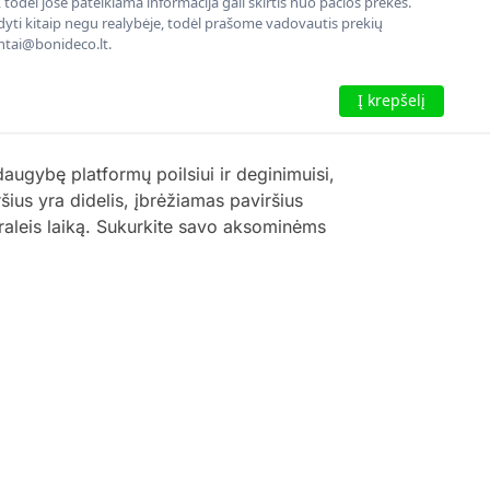
todėl jose pateikiama informacija gali skirtis nuo pačios prekės.
rodyti kitaip negu realybėje, todėl prašome vadovautis prekių
entai@bonideco.lt.
Į krepšelį
daugybę platformų poilsiui ir deginimuisi,
šius yra didelis, įbrėžiamas paviršius
 praleis laiką. Sukurkite savo aksominėms