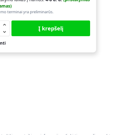
amas)
ymo terminai yra preliminarūs.
Į krepšelį
nti