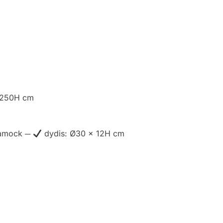
-250H cm
Hamock ─
dydis: Ø30 x 12H cm