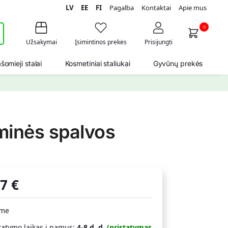
LV
EE
FI
Pagalba
Kontaktai
Apie mus
i
0
Užsakymai
Įsimintinos prekės
Prisijungti
šomieji stalai
Kosmetiniai staliukai
Gyvūnų prekės
minės spalvos
17
€
ime
tatymo laikas į namus:
4-8 d. d.
(pristatymas