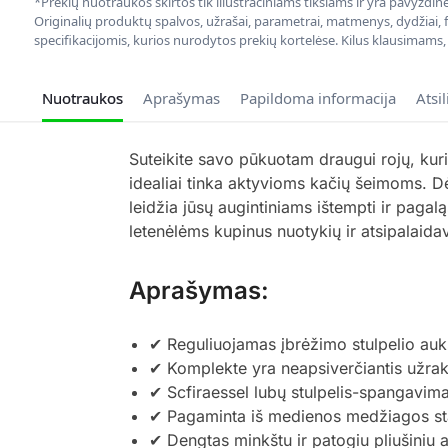
*Prekių nuotraukos skirtos tik iliustraciniams tikslams ir yra pavyzdi
Originalių produktų spalvos, užrašai, parametrai, matmenys, dydžiai, fu
specifikacijomis, kurios nurodytos prekių kortelėse. Kilus klausimams
Nuotraukos
Aprašymas
Papildoma informacija
Atsi
Suteikite savo pūkuotam draugui rojų, kuri
idealiai tinka aktyvioms kačių šeimoms. Dė
leidžia jūsų augintiniams ištempti ir pagal
letenėlėms kupinus nuotykių ir atsipalaid
Aprašymas:
✔ Reguliuojamas įbrėžimo stulpelio auk
✔ Komplekte yra neapsiverčiantis užrak
✔ Scfiraessel lubų stulpelis-spangavima
✔ Pagaminta iš medienos medžiagos sta
✔ Dengtas minkštu ir patogiu pliušiniu 