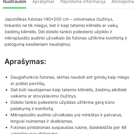
Nuotraukos
Aprašymas
Papildoma informacija
Atsiliepima
Japoniškas futonas 140×200 cm – universalus čiužinys,
tinkantis ne tik miegui, bet ir kaip tatamio kilimėlis ar vaikų
žaidimų kilimėlis. Dėl didelio tankio poliesterio užpildo ir
mikropluošto audinio užvalkalo šis futonas užtikrina komfortą ir
patogumą kasdieniam naudojimui.
Aprašymas:
Daugiafunkcis futonas, skirtas naudoti ant grindų kaip miego
ar poilsio paviršių.
Gali būti naudojamas kaip tatamio kilimėlis, žaidimų aikštelė
vaikams ar stovyklavimo čiužinys.
Didelio tankio poliesterio užpildas užtikrina gerą kūno
palaikymą ir komfortą.
Mikropluošto audinio užvalkalas yra minkštas ir patvarus,
lengvai nuimamas ir skalbiamas.
Futonas pristatomas suspaustas rulone, išsiskleidžia per 48
valandas nuo atidarymo.