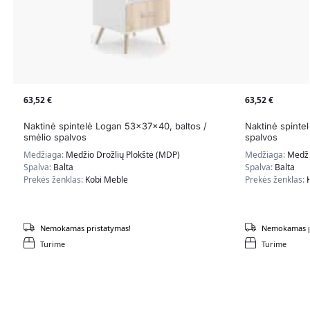
63,52
€
63,52
€
Naktinė spintelė Logan 53x37x40, baltos /
Naktinė spinte
smėlio spalvos
spalvos
Medžiaga:
Medžio Drožlių Plokštė (MDP)
Medžiaga:
Medži
Spalva:
Balta
Spalva:
Balta
Prekės ženklas:
Kobi Meble
Prekės ženklas:
Nemokamas pristatymas!
Nemokamas p
Turime
Turime