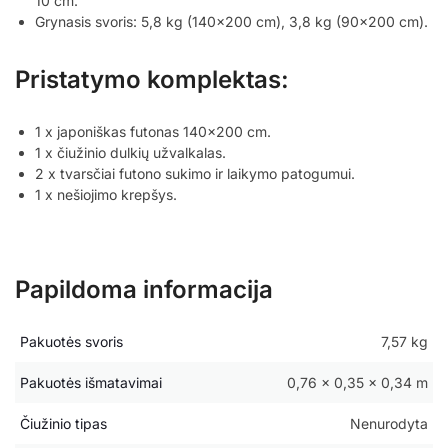
10 cm.
Grynasis svoris: 5,8 kg (140×200 cm), 3,8 kg (90×200 cm).
Pristatymo komplektas:
1 x japoniškas futonas 140×200 cm.
1 x čiužinio dulkių užvalkalas.
2 x tvarsčiai futono sukimo ir laikymo patogumui.
1 x nešiojimo krepšys.
Papildoma informacija
Pakuotės svoris
7,57 kg
Pakuotės išmatavimai
0,76 × 0,35 × 0,34 m
Čiužinio tipas
Nenurodyta