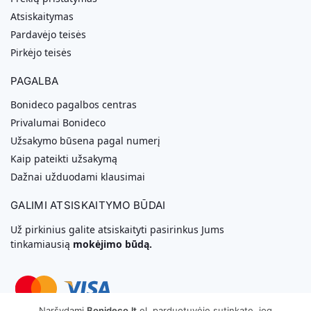
Atsiskaitymas
Pardavėjo teisės
Pirkėjo teisės
PAGALBA
Bonideco pagalbos centras
Privalumai Bonideco
Užsakymo būsena pagal numerį
Kaip pateikti užsakymą
Dažnai užduodami klausimai
GALIMI ATSISKAITYMO BŪDAI
Už pirkinius galite atsiskaityti pasirinkus Jums
tinkamiausią
mokėjimo būdą.
Naršydami
Bonideco.lt
el. parduotuvėje sutinkate, jog