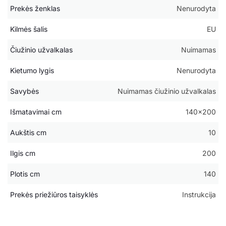
Prekės ženklas
Nenurodyta
Kilmės šalis
EU
Čiužinio užvalkalas
Nuimamas
Kietumo lygis
Nenurodyta
Savybės
Nuimamas čiužinio užvalkalas
Išmatavimai cm
140×200
Aukštis cm
10
Ilgis cm
200
Plotis cm
140
Prekės priežiūros taisyklės
Instrukcija