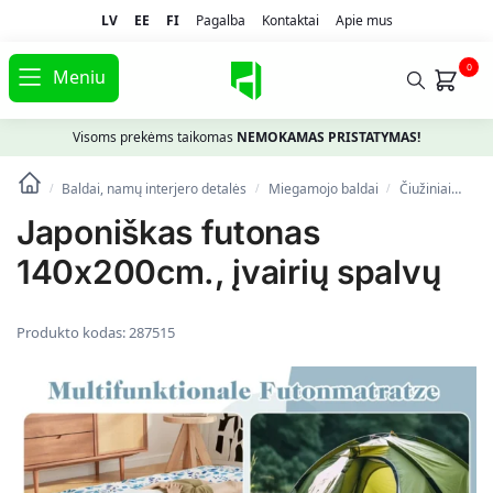
LV
EE
FI
Pagalba
Kontaktai
Apie mus
0
Meniu
Visoms prekėms taikomas
NEMOKAMAS PRISTATYMAS!
Baldai, namų interjero detalės
Miegamojo baldai
Čiužiniai
Jap
/
/
/
Japoniškas futonas
140x200cm., įvairių spalvų
Produkto kodas:
287515