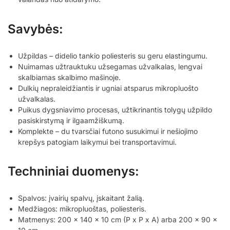
Savybės:
Užpildas – didelio tankio poliesteris su geru elastingumu.
Nuimamas užtrauktuku užsegamas užvalkalas, lengvai
skalbiamas skalbimo mašinoje.
Dulkių nepraleidžiantis ir ugniai atsparus mikropluošto
užvalkalas.
Puikus dygsniavimo procesas, užtikrinantis tolygų užpildo
pasiskirstymą ir ilgaamžiškumą.
Komplekte – du tvarsčiai futono susukimui ir nešiojimo
krepšys patogiam laikymui bei transportavimui.
Techniniai duomenys:
Spalvos: įvairių spalvų, įskaitant žalią.
Medžiagos: mikropluoštas, poliesteris.
Matmenys: 200 x 140 x 10 cm (P x P x A) arba 200 x 90 x