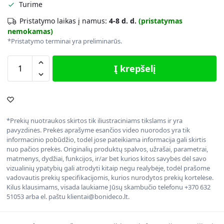
Turime
Pristatymo laikas į namus:
4-8 d. d.
(pristatymas
nemokamas)
*Pristatymo terminai yra preliminarūs.
Į krepšelį
*Prekių nuotraukos skirtos tik iliustraciniams tikslams ir yra
pavyzdinės. Prekės aprašyme esančios video nuorodos yra tik
informacinio pobūdžio, todėl jose pateikiama informacija gali skirtis
nuo pačios prekės. Originalių produktų spalvos, užrašai, parametrai,
matmenys, dydžiai, funkcijos, ir/ar bet kurios kitos savybės dėl savo
vizualinių ypatybių gali atrodyti kitaip negu realybėje, todėl prašome
vadovautis prekių specifikacijomis, kurios nurodytos prekių kortelėse.
Kilus klausimams, visada laukiame Jūsų skambučio telefonu +370 632
51053 arba el. paštu klientai@bonideco.lt.