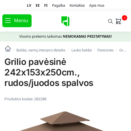
LV
EE
FI
Pagalba
Kontaktai
Apie mus
0
Meniu
Visoms prekėms taikomas
NEMOKAMAS PRISTATYMAS!
Baldai, namų interjero detalės
Lauko baldai
Pavėsinės
Grilio pavėsinė 242x153x250cm., rudos/juodos spalvos
/
/
/
/
Grilio pavėsinė
242x153x250cm.,
rudos/juodos spalvos
Produkto kodas:
282286