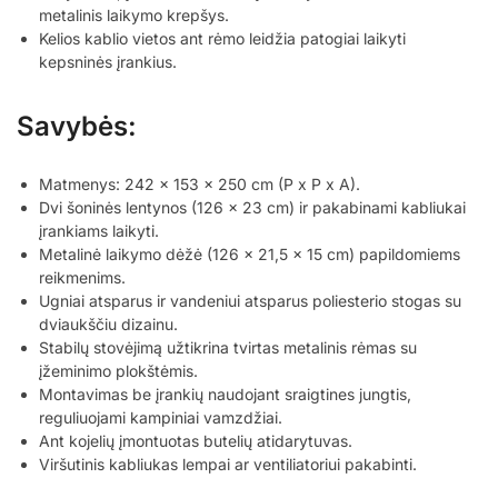
metalinis laikymo krepšys.
Kelios kablio vietos ant rėmo leidžia patogiai laikyti
kepsninės įrankius.
Savybės:
Matmenys: 242 x 153 x 250 cm (P x P x A).
Dvi šoninės lentynos (126 x 23 cm) ir pakabinami kabliukai
įrankiams laikyti.
Metalinė laikymo dėžė (126 x 21,5 x 15 cm) papildomiems
reikmenims.
Ugniai atsparus ir vandeniui atsparus poliesterio stogas su
dviaukščiu dizainu.
Stabilų stovėjimą užtikrina tvirtas metalinis rėmas su
įžeminimo plokštėmis.
Montavimas be įrankių naudojant sraigtines jungtis,
reguliuojami kampiniai vamzdžiai.
Ant kojelių įmontuotas butelių atidarytuvas.
Viršutinis kabliukas lempai ar ventiliatoriui pakabinti.