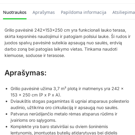
Nuotraukos
Aprašymas
Papildoma informacija
Atsiliepima
Grilio pavėsinė 242x153x250 cm yra funkcionali lauko terasa,
skirta kepsninės naudojimui ir patogiam poilsiui lauke. Ši rudos ir
juodos spalvų pavėsinė suteikia apsaugą nuo saulės, erdvią
darbo zoną bei patogias laikymo vietas. Tinkama naudoti
kiemuose, soduose ir terasose.
Aprašymas:
Grilio pavėsinė užima 3,7 m² plotą ir matmenys yra 242 x
153 x 250 cm (P x P x A).
Dviaukštis stogas pagamintas iš ugniai atsparaus poliesterio
audinio, užtikrina oro cirkuliaciją ir apsaugą nuo saulės.
Patvarus nerūdijančio metalo rėmas atsparus rūdims ir
įvairioms oro sąlygoms.
Komplekte yra baro stalviršiai su dviem šoninėmis
lentynomis, įmontuotas butelių atidarytuvas bei didelis