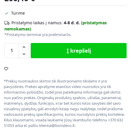
Turime
Pristatymo laikas į namus:
4-8 d. d.
(pristatymas
nemokamas)
*Pristatymo terminai yra preliminarūs.
Į krepšelį
*Prekių nuotraukos skirtos tik iliustraciniams tikslams ir yra
pavyzdinės. Prekės aprašyme esančios video nuorodos yra tik
informacinio pobūdžio, todėl jose pateikiama informacija gali skirtis
nuo pačios prekės. Originalių produktų spalvos, užrašai, parametrai,
matmenys, dydžiai, funkcijos, ir/ar bet kurios kitos savybės dėl savo
vizualinių ypatybių gali atrodyti kitaip negu realybėje, todėl prašome
vadovautis prekių specifikacijomis, kurios nurodytos prekių kortelėse.
Kilus klausimams, visada laukiame Jūsų skambučio telefonu +370 632
51053 arba el. paštu klientai@bonideco.lt.