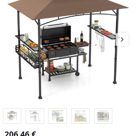
206,46
€