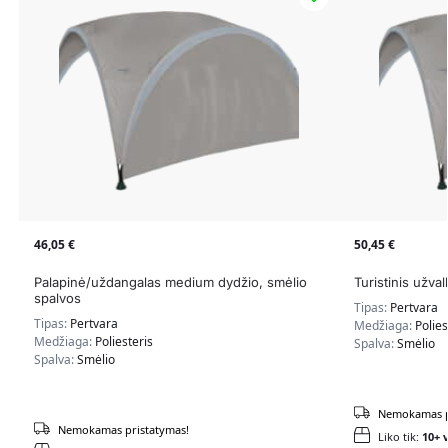
46,05
€
50,45
€
Palapinė/uždangalas medium dydžio, smėlio
Turistinis užva
spalvos
Tipas:
Pertvara
Tipas:
Pertvara
Medžiaga:
Polies
Medžiaga:
Poliesteris
Spalva:
Smėlio
Spalva:
Smėlio
Nemokamas p
Nemokamas pristatymas!
Liko tik:
10+ v