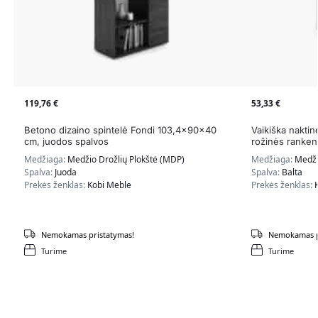
119,76
€
53,33
€
Betono dizaino spintelė Fondi 103,4x90x40
Vaikiška nakti
cm, juodos spalvos
rožinės ranken
Medžiaga:
Medžio Drožlių Plokštė (MDP)
Medžiaga:
Medži
Spalva:
Juoda
Spalva:
Balta
Prekės ženklas:
Kobi Meble
Prekės ženklas:
Nemokamas pristatymas!
Nemokamas p
Turime
Turime