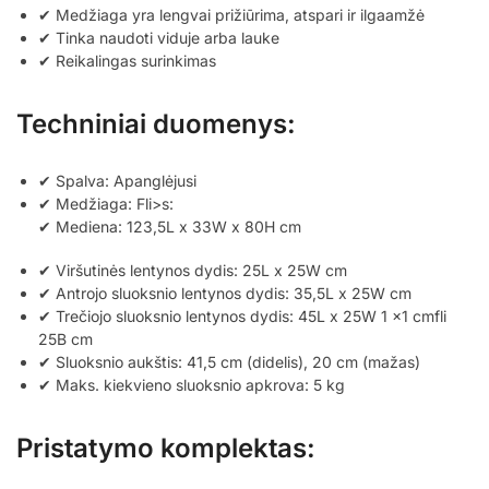
✔ Medžiaga yra lengvai prižiūrima, atspari ir ilgaamžė
✔ Tinka naudoti viduje arba lauke
✔ Reikalingas surinkimas
Techniniai duomenys:
✔ Spalva: Apanglėjusi
✔ Medžiaga: Fli>s:
✔ Mediena: 123,5L x 33W x 80H cm
✔ Viršutinės lentynos dydis: 25L x 25W cm
✔ Antrojo sluoksnio lentynos dydis: 35,5L x 25W cm
✔ Trečiojo sluoksnio lentynos dydis: 45L x 25W 1 x1 cmfli
25B cm
✔ Sluoksnio aukštis: 41,5 cm (didelis), 20 cm (mažas)
✔ Maks. kiekvieno sluoksnio apkrova: 5 kg
Pristatymo komplektas: