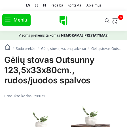
LV
EE
FI
Pagalba
Kontaktai
Apie mus
0
Meniu
Visoms prekėms taikomas
NEMOKAMAS PRISTATYMAS!
Sodo prekės
Gėlių stovai, vazonų laikikliai
Gėlių stovas Outsunny 123,5x33x80cm., rudos/juodos spalvos
/
/
/
Gėlių stovas Outsunny
123,5x33x80cm.,
rudos/juodos spalvos
Produkto kodas:
258071