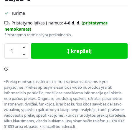
Turime
Pristatymo laikas į namus:
4-8 d. d.
(pristatymas
nemokamas)
*Pristatymo terminai yra preliminarūs.
Į krepšelį
*Prekių nuotraukos skirtos tik iliustraciniams tikslams ir yra
pavyzdinės. Prekės aprašyme esančios video nuorodos yra tik
informacinio pobūdžio, todėl jose pateikiama informacija gali skirtis
nuo pačios prekės. Originalių produktų spalvos, užrašai, parametrai,
matmenys, dydžiai, funkcijos, ir/ar bet kurios kitos savybės dėl savo
vizualinių ypatybių gali atrodyti kitaip negu realybėje, todėl prašome
vadovautis prekių specifikacijomis, kurios nurodytos prekių kortelėse.
Kilus klausimams, visada laukiame Jūsų skambučio telefonu +370 632
51053 arba el. paštu klientai@bonideco.lt.