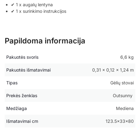
✔ 1 x augalų lentyna
✔ 1 x surinkimo instrukcijos
Papildoma informacija
Pakuotės svoris
6,6 kg
Pakuotės išmatavimai
0,31 × 0,12 × 1,24 m
Tipas
Gėlių stovai
Prekės ženklas
Outsunny
Medžiaga
Mediena
Išmatavimai cm
123.5x33x80