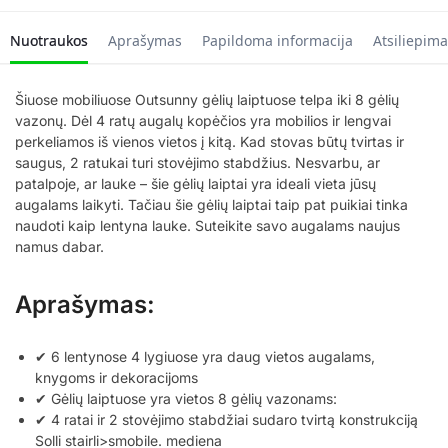
Nuotraukos
Aprašymas
Papildoma informacija
Atsiliepima
Šiuose mobiliuose Outsunny gėlių laiptuose telpa iki 8 gėlių
vazonų. Dėl 4 ratų augalų kopėčios yra mobilios ir lengvai
perkeliamos iš vienos vietos į kitą. Kad stovas būtų tvirtas ir
saugus, 2 ratukai turi stovėjimo stabdžius. Nesvarbu, ar
patalpoje, ar lauke – šie gėlių laiptai yra ideali vieta jūsų
augalams laikyti. Tačiau šie gėlių laiptai taip pat puikiai tinka
naudoti kaip lentyna lauke. Suteikite savo augalams naujus
namus dabar.
Aprašymas:
✔ 6 lentynose 4 lygiuose yra daug vietos augalams,
knygoms ir dekoracijoms
✔ Gėlių laiptuose yra vietos 8 gėlių vazonams:
✔ 4 ratai ir 2 stovėjimo stabdžiai sudaro tvirtą konstrukciją
Solli stairli>smobile. mediena