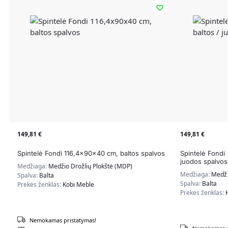
149,81
€
149,81
€
Spintelė Fondi 116,4x90x40 cm, baltos spalvos
Spintelė Fondi
juodos spalvos
Medžiaga:
Medžio Drožlių Plokštė (MDP)
Medžiaga:
Medži
Spalva:
Balta
Spalva:
Balta
Prekės ženklas:
Kobi Meble
Prekės ženklas:
Nemokamas pristatymas!