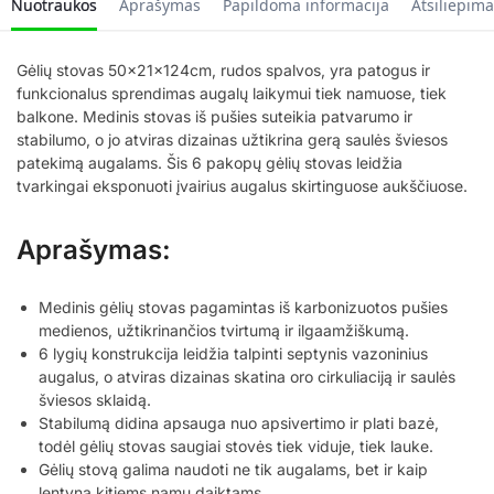
Nuotraukos
Aprašymas
Papildoma informacija
Atsiliepima
Gėlių stovas 50x21x124cm, rudos spalvos, yra patogus ir
funkcionalus sprendimas augalų laikymui tiek namuose, tiek
balkone. Medinis stovas iš pušies suteikia patvarumo ir
stabilumo, o jo atviras dizainas užtikrina gerą saulės šviesos
patekimą augalams. Šis 6 pakopų gėlių stovas leidžia
tvarkingai eksponuoti įvairius augalus skirtinguose aukščiuose.
Aprašymas:
Medinis gėlių stovas pagamintas iš karbonizuotos pušies
medienos, užtikrinančios tvirtumą ir ilgaamžiškumą.
6 lygių konstrukcija leidžia talpinti septynis vazoninius
augalus, o atviras dizainas skatina oro cirkuliaciją ir saulės
šviesos sklaidą.
Stabilumą didina apsauga nuo apsivertimo ir plati bazė,
todėl gėlių stovas saugiai stovės tiek viduje, tiek lauke.
Gėlių stovą galima naudoti ne tik augalams, bet ir kaip
lentyną kitiems namų daiktams.