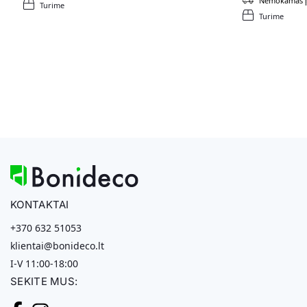
Nemokamas p
Turime
Turime
KONTAKTAI
+370 632 51053
klientai@bonideco.lt
I-V 11:00-18:00
SEKITE MUS: