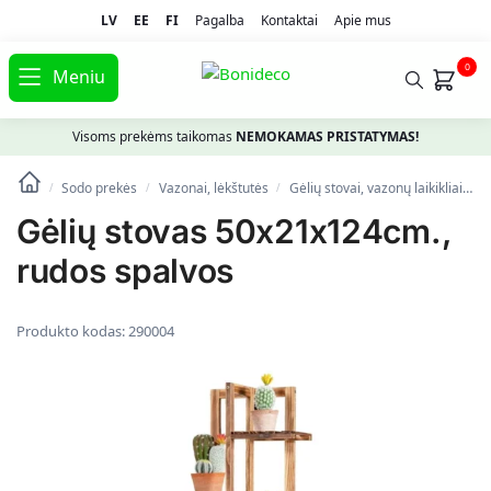
LV
EE
FI
Pagalba
Kontaktai
Apie mus
0
Meniu
Visoms prekėms taikomas
NEMOKAMAS PRISTATYMAS!
Sodo prekės
Vazonai, lėkštutės
Gėlių stovai, vazonų laikikliai
G
/
/
/
Gėlių stovas 50x21x124cm.,
rudos spalvos
Produkto kodas:
290004