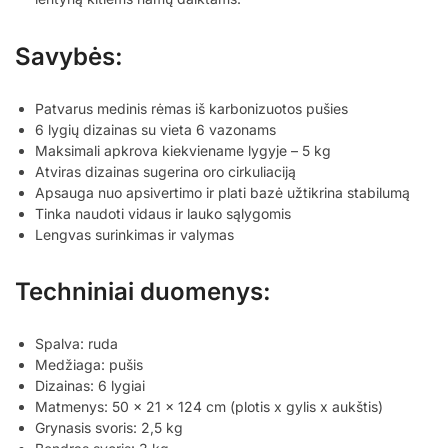
Savybės:
Patvarus medinis rėmas iš karbonizuotos pušies
6 lygių dizainas su vieta 6 vazonams
Maksimali apkrova kiekviename lygyje – 5 kg
Atviras dizainas sugerina oro cirkuliaciją
Apsauga nuo apsivertimo ir plati bazė užtikrina stabilumą
Tinka naudoti vidaus ir lauko sąlygomis
Lengvas surinkimas ir valymas
Techniniai duomenys:
Spalva: ruda
Medžiaga: pušis
Dizainas: 6 lygiai
Matmenys: 50 x 21 x 124 cm (plotis x gylis x aukštis)
Grynasis svoris: 2,5 kg