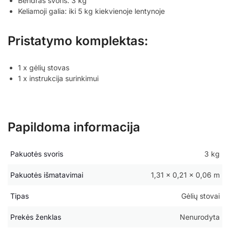
Bendras svoris: 3 kg
Keliamoji galia: iki 5 kg kiekvienoje lentynoje
Pristatymo komplektas:
1 x gėlių stovas
1 x instrukcija surinkimui
Papildoma informacija
Pakuotės svoris
3 kg
Pakuotės išmatavimai
1,31 × 0,21 × 0,06 m
Tipas
Gėlių stovai
Prekės ženklas
Nenurodyta