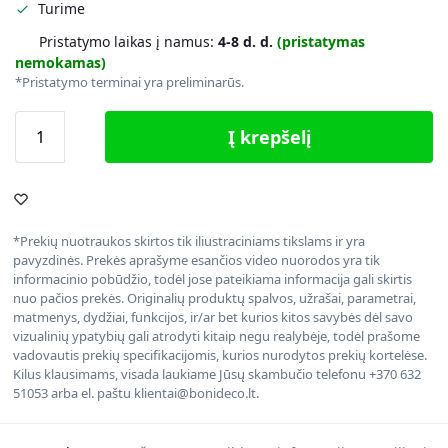
Turime
Pristatymo laikas į namus:
4-8 d. d.
(pristatymas
nemokamas)
*Pristatymo terminai yra preliminarūs.
Į krepšelį
*Prekių nuotraukos skirtos tik iliustraciniams tikslams ir yra
pavyzdinės. Prekės aprašyme esančios video nuorodos yra tik
informacinio pobūdžio, todėl jose pateikiama informacija gali skirtis
nuo pačios prekės. Originalių produktų spalvos, užrašai, parametrai,
matmenys, dydžiai, funkcijos, ir/ar bet kurios kitos savybės dėl savo
vizualinių ypatybių gali atrodyti kitaip negu realybėje, todėl prašome
vadovautis prekių specifikacijomis, kurios nurodytos prekių kortelėse.
Kilus klausimams, visada laukiame Jūsų skambučio telefonu +370 632
51053 arba el. paštu klientai@bonideco.lt.