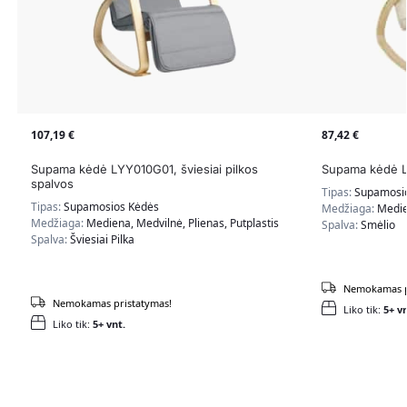
107,19
€
87,42
€
Supama kėdė LYY010G01, šviesiai pilkos
Supama kėdė L
spalvos
Tipas:
Supamosi
Tipas:
Supamosios Kėdės
Medžiaga:
Medie
Medžiaga:
Mediena, Medvilnė, Plienas, Putplastis
Spalva:
Smėlio
Spalva:
Šviesiai Pilka
Nemokamas p
Nemokamas pristatymas!
Liko tik:
5+ vn
Liko tik:
5+ vnt.