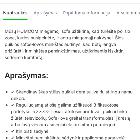
Nuotraukos
Aprašymas
Papildoma informacija
Atsiliepima
Mūsų HOMCOM miegamoji sofa užtikrina, kad turėsite poilsio
zoną, kurios nusipelnėte, ir antrą miegamąjį nakvynei. Šios
puikios sofos-lovos minkštas audinys, kad būtų lengva
prižiūrėti, ir minkštas paminkštinimas, užtikrinantis išskirtinį
sėdėjimo komfortą.
Aprašymas:
✔ Skandinaviškas stilius puikiai dera su įvairiu stilingu namų
dekoru
✔ Reguliuojamą atlošą galima užfiksuoti 3 fiksuotose
padėtyse: <>>>>>Tiesiai, atsilošimui ir lovai, puikiai tinka
žiūrėti televizorių. Sofa-lova greitai transformuojasi į krėslą
arba lovą vienam asmeniui ekspromtam permiegoti
✔ Itin plati sėdynė
✔ Minkštai paminkštinta sėdynė ir papildoma pagalvėlė