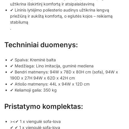
užtikrina išskirtinį komfortą ir atsipalaidavimą
✔ Lininis lytėjimo poliesterio audinys užtikrina lengvą
priežiūrą ir aukštą komfortą, o eglutės kojos – reikiamą
stabilumą
.
Techniniai duomenys:
✔ Spalva: Kreminė balta
✔ Medžiaga: Lino imitacija, guminė mediena
✔ Bendri matmenys: 94W x 78D x 80H cm (sofa), 94W x
190D x 27H 94W x 62D x 42H cm
✔ Atlošo matmenys: 44L x 94W x 12D cm
✔ Keliamoji galia: 350 kg
Pristatymo komplektas:
><✔ 1 x viengulė sofa-lova
✔ ✔ 1 x viengulė sofa-lova