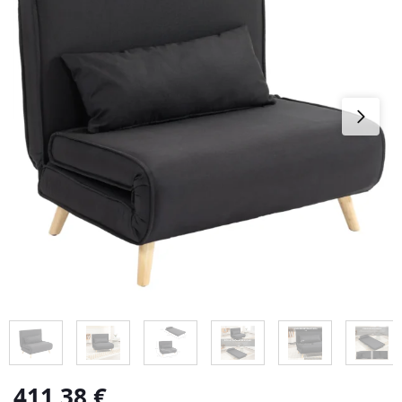
411,38
€