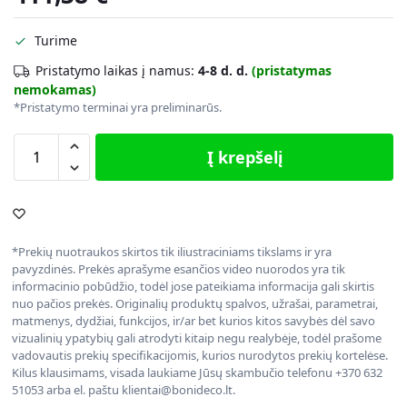
Turime
Pristatymo laikas į namus:
4-8 d. d.
(pristatymas
nemokamas)
*Pristatymo terminai yra preliminarūs.
Į krepšelį
*Prekių nuotraukos skirtos tik iliustraciniams tikslams ir yra
pavyzdinės. Prekės aprašyme esančios video nuorodos yra tik
informacinio pobūdžio, todėl jose pateikiama informacija gali skirtis
nuo pačios prekės. Originalių produktų spalvos, užrašai, parametrai,
matmenys, dydžiai, funkcijos, ir/ar bet kurios kitos savybės dėl savo
vizualinių ypatybių gali atrodyti kitaip negu realybėje, todėl prašome
vadovautis prekių specifikacijomis, kurios nurodytos prekių kortelėse.
Kilus klausimams, visada laukiame Jūsų skambučio telefonu +370 632
51053 arba el. paštu klientai@bonideco.lt.