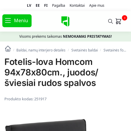
LV
EE
FI
Pagalba
Kontaktai
Apie mus
0
Meniu
Visoms prekėms taikomas
NEMOKAMAS PRISTATYMAS!
Baldai, namų interjero detalės
Svetainės baldai
Svetainės foteliai
/
/
/
Fotelis-lova Homcom
94x78x80cm., juodos/
šviesiai rudos spalvos
Produkto kodas:
251917