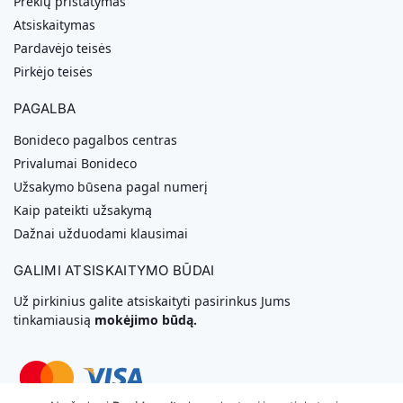
Prekių pristatymas
Atsiskaitymas
Pardavėjo teisės
Pirkėjo teisės
PAGALBA
Bonideco pagalbos centras
Privalumai Bonideco
Užsakymo būsena pagal numerį
Kaip pateikti užsakymą
Dažnai užduodami klausimai
GALIMI ATSISKAITYMO BŪDAI
Už pirkinius galite atsiskaityti pasirinkus Jums
tinkamiausią
mokėjimo būdą.