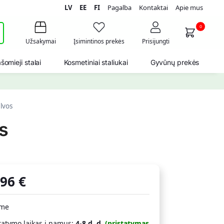
LV
EE
FI
Pagalba
Kontaktai
Apie mus
i
0
Užsakymai
Įsimintinos prekės
Prisijungti
šomieji stalai
Kosmetiniai staliukai
Gyvūnų prekės
alvos
os
,96
€
ime
tatymo laikas į namus:
4-8 d. d.
(pristatymas