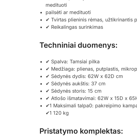
medituoti
pailsėti ar medituoti
✔ Tvirtas plieninis rėmas, užtikrinantis
✔ Reikalingas surinkimas
Techniniai duomenys:
✔ Spalva: Tamsiai pilka
✔ Medžiaga: plienas, putplastis, mikrop
✔ Sėdynės dydis: 62W x 62D cm
✔ Sėdynės aukštis: 37 cm
✔ Sėdynės storis: 15 cm
✔ Atlošo išmatavimai: 62W x 15D x 6
✔1 Maksimali talpa0: pakreipimo kamp
✔1 120 kg
Pristatymo komplektas: