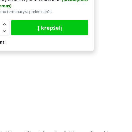
amas)
ymo terminai yra preliminarūs.
Į krepšelį
nti