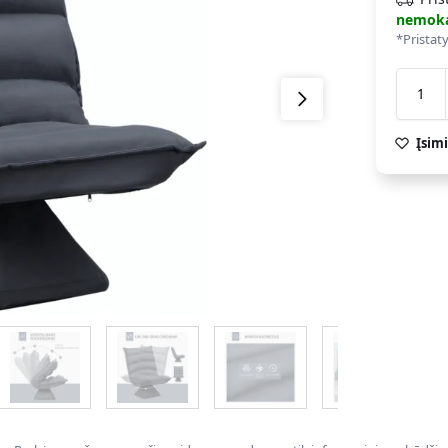
nemok
*Pristat
Įsimi