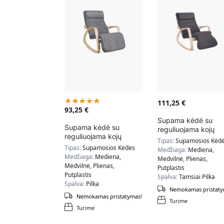
111,25
€
93,25
€
Supama kėdė su
Supama kėdė su
reguliuojama kojų
reguliuojama kojų
atrama LYY42GYZ,
Tipas:
Supamosios Kėd
atrama LYY11G, pilka
tamsiai pilkos spalv
Tipas:
Supamosios Kėdės
Medžiaga:
Mediena,
Medžiaga:
Mediena,
Medvilnė, Plienas,
Medvilnė, Plienas,
Putplastis
Putplastis
Spalva:
Tamsiai Pilka
Spalva:
Pilka
Nemokamas pristaty
Nemokamas pristatymas!
Turime
Turime