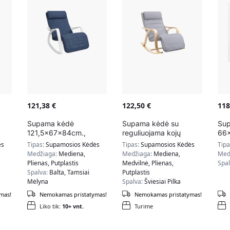
121,38
€
122,50
€
11
Supama kėdė
Supama kėdė su
Su
121,5x67x84cm.,
reguliuojama kojų
66
baltos/tamsiai mėlynos
atrama LYY41G,
pil
ės
Tipas:
Supamosios Kėdės
Tipas:
Supamosios Kėdės
Tip
os
spalvos
šviesiai pilka
FS
Medžiaga:
Mediena,
Medžiaga:
Mediena,
Med
Plienas, Putplastis
Medvilnė, Plienas,
Spa
Spalva:
Balta, Tamsiai
Putplastis
Mėlyna
Spalva:
Šviesiai Pilka
mas!
Nemokamas pristatymas!
Nemokamas pristatymas!
Liko tik:
10+ vnt.
Turime