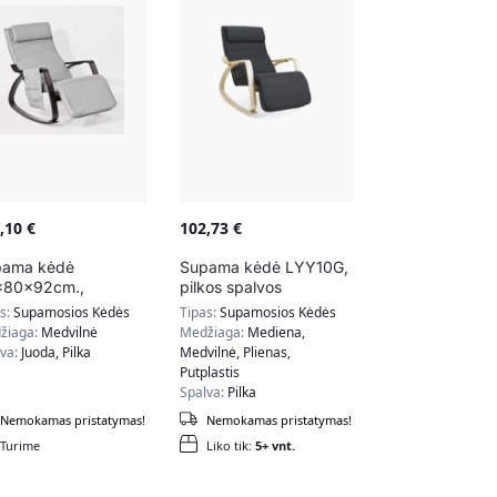
8,10
€
102,73
€
pama kėdė
Supama kėdė LYY10G,
x80x92cm.,
pilkos spalvos
kos/juodos spalvos
as:
Supamosios Kėdės
Tipas:
Supamosios Kėdės
T20-HG
žiaga:
Medvilnė
Medžiaga:
Mediena,
lva:
Juoda, Pilka
Medvilnė, Plienas,
Putplastis
Spalva:
Pilka
Nemokamas pristatymas!
Nemokamas pristatymas!
Turime
Liko tik:
5+ vnt.