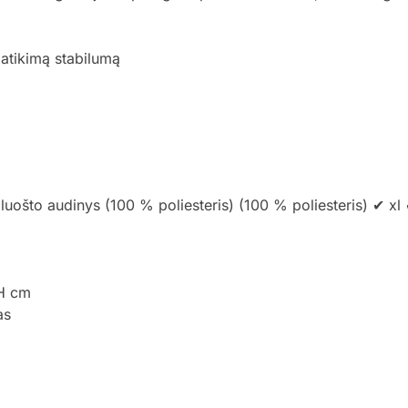
 patikimą stabilumą
luošto audinys (100 % poliesteris) (100 % poliesteris) ✔ x
5H cm
as