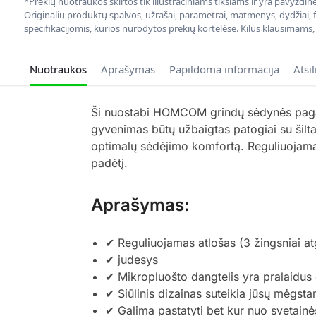
*Prekių nuotraukos skirtos tik iliustraciniams tikslams ir yra pavyzdi
Originalių produktų spalvos, užrašai, parametrai, matmenys, dydžiai, fu
specifikacijomis, kurios nurodytos prekių kortelėse. Kilus klausimams
Nuotraukos
Aprašymas
Papildoma informacija
Atsi
Ši nuostabi HOMCOM grindų sėdynės pagalvė
gyvenimas būtų užbaigtas patogiai su šilta
optimalų sėdėjimo komfortą. Reguliuojamą a
padėtį.
Aprašymas:
✔ Reguliuojamas atlošas (3 žingsniai atgal
✔ judesys
✔ Mikropluošto dangtelis yra pralaidus o
✔ Siūlinis dizainas suteikia jūsų mėgs
✔ Galima pastatyti bet kur nuo svetainės