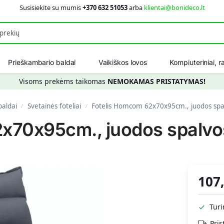
Susisiekite su mumis
+370 632 51053
arba
klientai@bonideco.lt
Ieškot
Prieškambario baldai
Vaikiškos lovos
Kompiuteriniai, ra
Visoms prekėms taikomas
NEMOKAMAS PRISTATYMAS!
baldai
Svetainės foteliai
Fotelis Homcom 62x70x95cm., juodos sp
/
/
2x70x95cm., juodos spalv
107
Tur
Pris