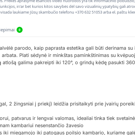
nės. Prekės aprašyme esančios video nuorodos yra tik informacinio pobūdžio, 
nkcijos, ir/ar bet kurios kitos savybės dėl savo vizualinių ypatybių gali at
, visada laukiame Jūsų skambučio telefonu +370 632 51053 arba el. paštu kli
liepimai
0
lė parodo, kaip paprasta estetika gali būti derinama su iš
 arbata. Plati sėdynė ir minkštas paminkštinimas su kvėpuoj
tlošą galima pakreipti iki 120°, o grindų kėdę pasukti 360°
, 2 žingsniai į priekį) leidžia prisitaikyti prie įvairių poreik
rui, patvarus ir lengvai valomas, idealiai tinka tiek svetai
tamam kambariui nesenstančio žavesio
 iki miegamojo iki patogaus poilsio kambario, kuriame galėsit