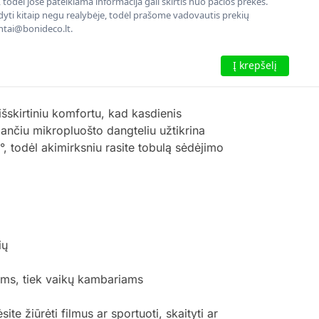
todėl jose pateikiama informacija gali skirtis nuo pačios prekės.
rodyti kitaip negu realybėje, todėl prašome vadovautis prekių
entai@bonideco.lt.
Į krepšelį
skirtiniu komfortu, kad kasdienis
ančiu mikropluošto dangteliu užtikrina
, todėl akimirksniu rasite tobulą sėdėjimo
ių
nėms, tiek vaikų kambariams
e žiūrėti filmus ar sportuoti, skaityti ar