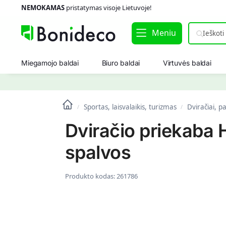
NEMOKAMAS
pristatymas visoje Lietuvoje!
Meniu
Miegamojo baldai
Biuro baldai
Virtuvės baldai
Sportas, laisvalaikis, turizmas
Dviračiai, pa
/
/
Dviračio priekaba
spalvos
Produkto kodas:
261786