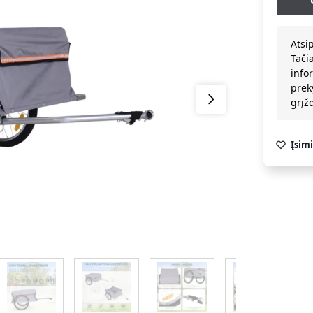
Atsi
Tači
info
prek
grį
Įsimi