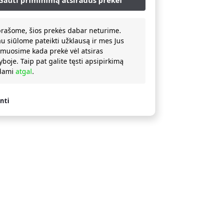
prašome, šios prekės dabar neturime.
au siūlome pateikti užklausą ir mes Jus
rmuosime kada prekė vėl atsiras
yboje. Taip pat galite tęsti apsipirkimą
ždami
atgal
.
nti