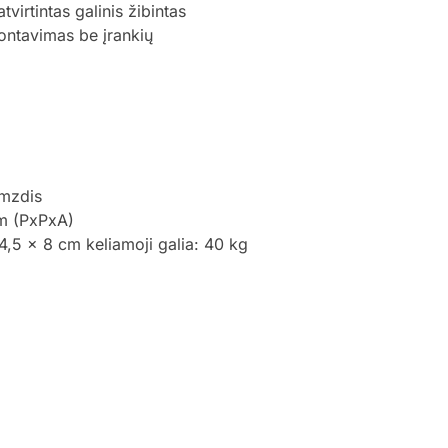
virtintas galinis žibintas
montavimas be įrankių
amzdis
cm (PxPxA)
5 x 8 cm keliamoji galia: 40 kg