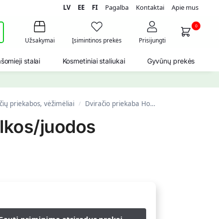
LV
EE
FI
Pagalba
Kontaktai
Apie mus
i
0
Užsakymai
Įsimintinos prekės
Prisijungti
šomieji stalai
Kosmetiniai staliukai
Gyvūnų prekės
čių priekabos, vėžimėliai
Dviračio priekaba Homcom 140x88x60cm., pilkos/juodos spalvos
/
lkos/juodos