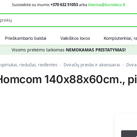
Susisiekite su mumis
+370 632 51053
arba
klientai@bonideco.lt
Ieškot
Prieškambario baldai
Vaikiškos lovos
Kompiuteriniai, ra
Visoms prekėms taikomas
NEMOKAMAS PRISTATYMAS!
spirtukai, riedučiai, riedlentės
Dviračių priedai ir aksesuarai
Dvira
/
/
 Homcom 140x88x60cm., pi