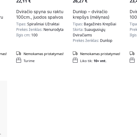
22,11
€
26,27
€
23
Dviračio spyna su raktu
Dunlop – dviračio
Dvi
ru
100cm., juodos spalvos
krepšys (mėlynas)
100
Tipas:
Spiraliniai Užraktai
Tipas:
Bagažinės Krepšiai
Tip
Prekės ženklas:
Nenurodyta
Skirta:
Suaugusiųjų
Prek
Ilgis cm:
100
Dviračiams
Ilgi
Prekės ženklas:
Dunlop
mas!
Nemokamas pristatymas!
Nemokamas pristatymas!
Turime
Liko tik:
10+ vnt.