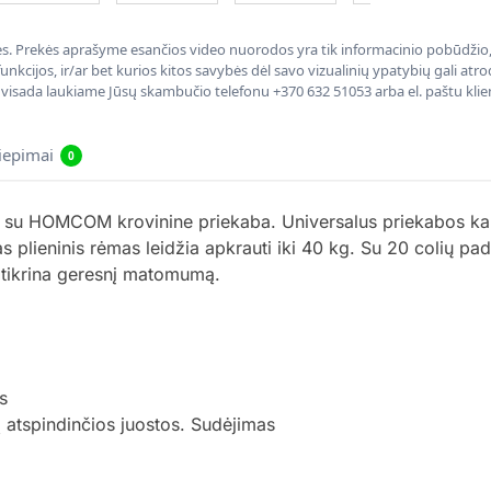
nės. Prekės aprašyme esančios video nuorodos yra tik informacinio pobūdžio, 
nkcijos, ir/ar bet kurios kitos savybės dėl savo vizualinių ypatybių gali at
, visada laukiame Jūsų skambučio telefonu +370 632 51053 arba el. paštu kli
liepimai
0
a su HOMCOM krovinine priekaba. Universalus priekabos kabl
irtas plieninis rėmas leidžia apkrauti iki 40 kg. Su 20 colių p
 užtikrina geresnį matomumą.
s
atspindinčios juostos. Sudėjimas