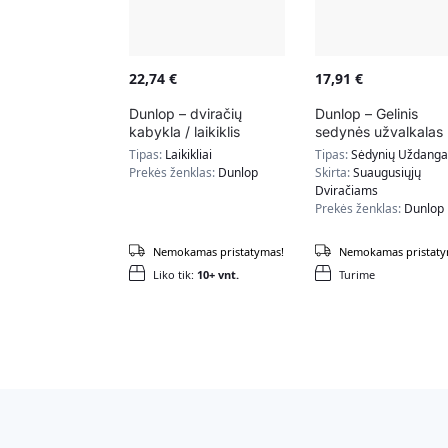
22,74
€
17,91
€
Dunlop – dviračių
Dunlop – Gelinis
kabykla / laikiklis
sedynės užvalkalas
Tipas:
Laikikliai
Tipas:
Sėdynių Uždanga
Prekės ženklas:
Dunlop
Skirta:
Suaugusiųjų
Dviračiams
Prekės ženklas:
Dunlop
Nemokamas pristatymas!
Nemokamas pristaty
Liko tik:
10+ vnt.
Turime