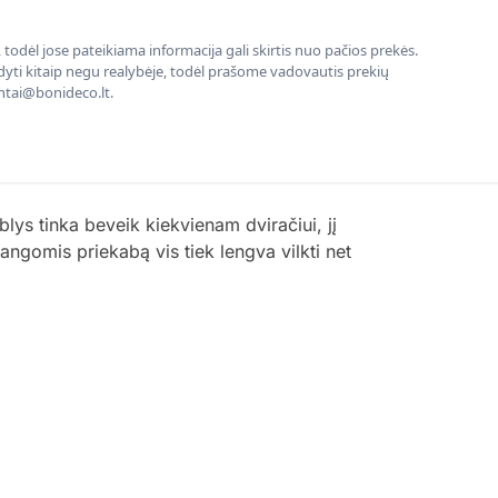
todėl jose pateikiama informacija gali skirtis nuo pačios prekės.
rodyti kitaip negu realybėje, todėl prašome vadovautis prekių
entai@bonideco.lt.
ys tinka beveik kiekvienam dviračiui, jį
adangomis priekabą vis tiek lengva vilkti net