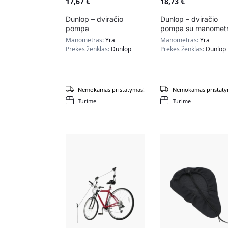
17,67
€
18,73
€
Dunlop – dviračio
Dunlop – dviračio
pompa
pompa su manomet
Manometras:
Yra
Manometras:
Yra
Prekės ženklas:
Dunlop
Prekės ženklas:
Dunlop
Nemokamas pristatymas!
Nemokamas pristaty
Turime
Turime