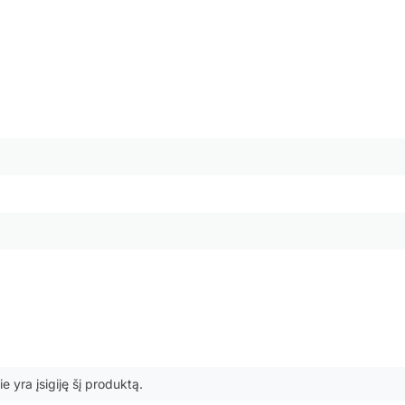
ie yra įsigiję šį produktą.