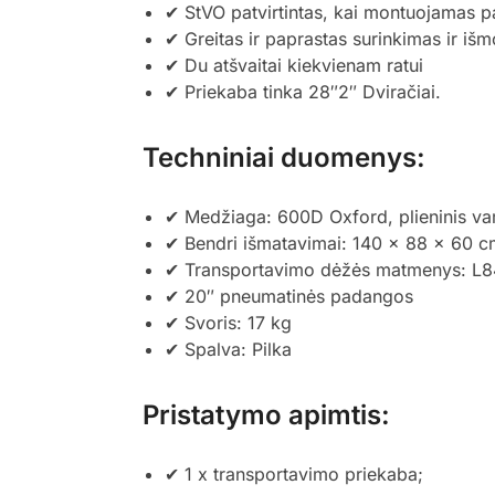
✔ StVO patvirtintas, kai montuojamas pat
✔ Greitas ir paprastas surinkimas ir iš
✔ Du atšvaitai kiekvienam ratui
✔ Priekaba tinka 28″2″ Dviračiai.
Techniniai duomenys:
✔ Medžiaga: 600D Oxford, plieninis v
✔ Bendri išmatavimai: 140 x 88 x 60 
✔ Transportavimo dėžės matmenys: L84,
✔ 20″ pneumatinės padangos
✔ Svoris: 17 kg
✔ Spalva: Pilka
Pristatymo apimtis:
✔ 1 x transportavimo priekaba;