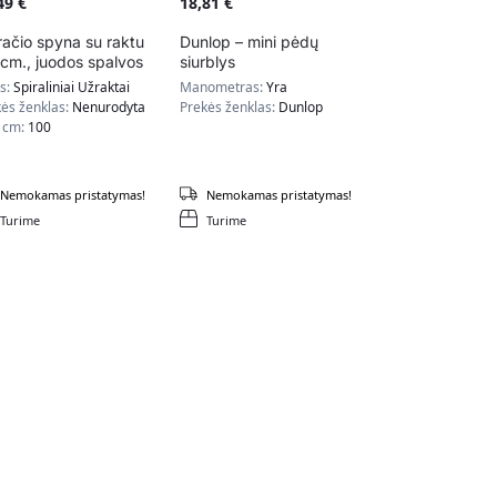
,49
€
18,81
€
račio spyna su raktu
Dunlop – mini pėdų
cm., juodos spalvos
siurblys
as:
Spiraliniai Užraktai
Manometras:
Yra
ės ženklas:
Nenurodyta
Prekės ženklas:
Dunlop
s cm:
100
Nemokamas pristatymas!
Nemokamas pristatymas!
Turime
Turime