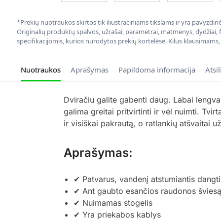
*Prekių nuotraukos skirtos tik iliustraciniams tikslams ir yra pavyzdi
Originalių produktų spalvos, užrašai, parametrai, matmenys, dydžiai, fu
specifikacijomis, kurios nurodytos prekių kortelėse. Kilus klausimams
Nuotraukos
Aprašymas
Papildoma informacija
Atsi
Dviračiu galite gabenti daug. Labai lengv
galima greitai pritvirtinti ir vėl nuimti. Tv
ir visiškai pakrautą, o ratlankių atšvaitai
Aprašymas:
✔ Patvarus, vandenį atstumiantis dangti
✔ Ant gaubto esančios raudonos šviesą 
✔ Nuimamas stogelis
✔ Yra priekabos kablys