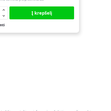
Į krepšelį
nti