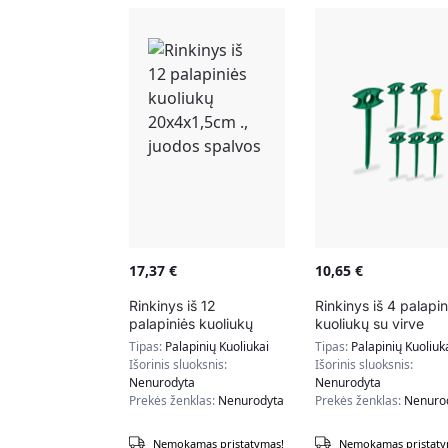
17,37
€
10,65
€
Rinkinys iš 12
Rinkinys iš 4 palapin
palapiniės kuoliukų
kuoliukų su virve
20x4x1,5cm ., juodos
25x10x2cm., tamsia
Tipas:
Palapinių Kuoliukai
Tipas:
Palapinių Kuoliuk
spalvos
žalios/geltonos spal
Išorinis sluoksnis:
Išorinis sluoksnis:
Nenurodyta
Nenurodyta
Prekės ženklas:
Nenurodyta
Prekės ženklas:
Nenuro
Nemokamas pristatymas!
Nemokamas pristaty