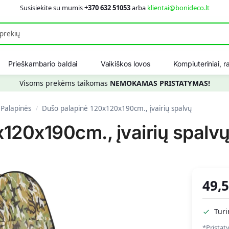
Susisiekite su mumis
+370 632 51053
arba
klientai@bonideco.lt
Ieškot
Prieškambario baldai
Vaikiškos lovos
Kompiuteriniai, ra
Visoms prekėms taikomas
NEMOKAMAS PRISTATYMAS!
Palapinės
Dušo palapinė 120x120x190cm., įvairių spalvų
/
120x190cm., įvairių spalv
49,
Tur
*Pristat