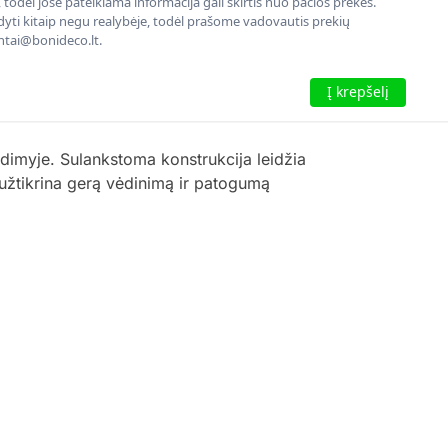
todėl jose pateikiama informacija gali skirtis nuo pačios prekės.
rodyti kitaip negu realybėje, todėl prašome vadovautis prekių
entai@bonideco.lt.
Į krepšelį
dimyje. Sulankstoma konstrukcija leidžia
l užtikrina gerą vėdinimą ir patogumą