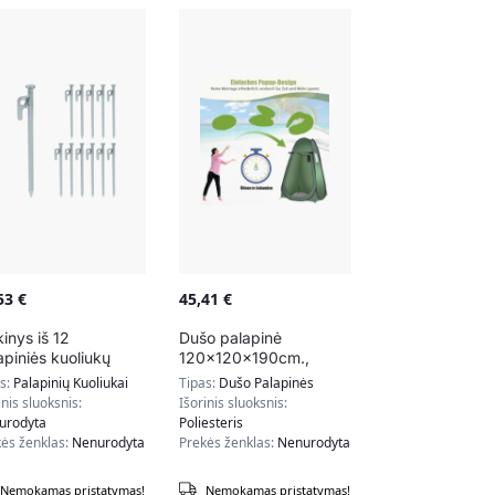
,53
€
45,41
€
kinys iš 12
Dušo palapinė
apiniės kuoliukų
120x120x190cm.,
3x1,5cm .,
žalios spalvos
as:
Palapinių Kuoliukai
Tipas:
Dušo Palapinės
abrinės spalvos
inis sluoksnis:
Išorinis sluoksnis:
urodyta
Poliesteris
ės ženklas:
Nenurodyta
Prekės ženklas:
Nenurodyta
Nemokamas pristatymas!
Nemokamas pristatymas!