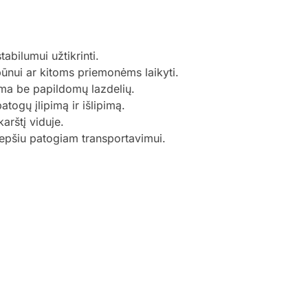
tabilumui užtikrinti.
ūnui ar kitoms priemonėms laikyti.
oma be papildomų lazdelių.
togų įlipimą ir išlipimą.
karštį viduje.
epšiu patogiam transportavimui.