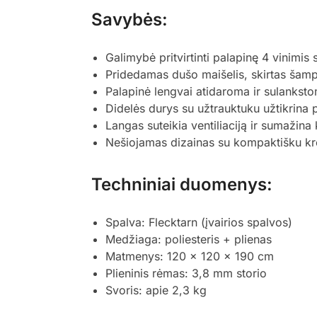
Savybės:
Galimybė pritvirtinti palapinę 4 vinimis s
Pridedamas dušo maišelis, skirtas šamp
Palapinė lengvai atidaroma ir sulankst
Didelės durys su užtrauktuku užtikrina pa
Langas suteikia ventiliaciją ir sumažina 
Nešiojamas dizainas su kompaktišku kr
Techniniai duomenys:
Spalva: Flecktarn (įvairios spalvos)
Medžiaga: poliesteris + plienas
Matmenys: 120 x 120 x 190 cm
Plieninis rėmas: 3,8 mm storio
Svoris: apie 2,3 kg