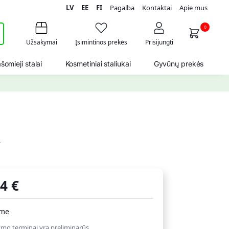
LV
EE
FI
Pagalba
Kontaktai
Apie mus
i
0
Užsakymai
Įsimintinos prekės
Prisijungti
šomieji stalai
Kosmetiniai staliukai
Gyvūnų prekės
ų
54
€
ime
ymo terminai yra preliminarūs.