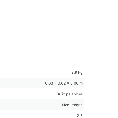
2,9 kg
0,63 × 0,62 × 0,06 m
Dušo palapinės
Nenurodyta
2.3