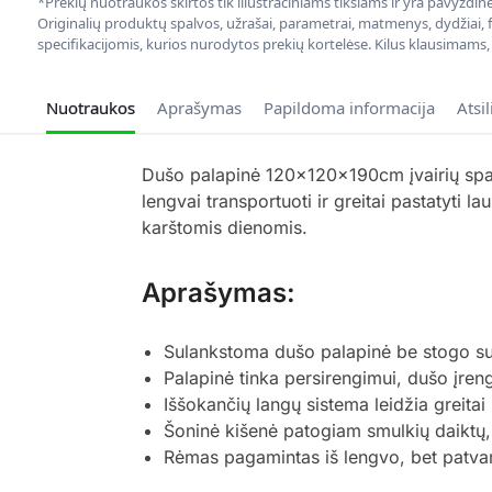
*Prekių nuotraukos skirtos tik iliustraciniams tikslams ir yra pavyzdi
Originalių produktų spalvos, užrašai, parametrai, matmenys, dydžiai, fu
specifikacijomis, kurios nurodytos prekių kortelėse. Kilus klausimams
Nuotraukos
Aprašymas
Papildoma informacija
Atsi
Dušo palapinė 120x120x190cm įvairių spalv
lengvai transportuoti ir greitai pastatyti 
karštomis dienomis.
Aprašymas:
Sulankstoma dušo palapinė be stogo su l
Palapinė tinka persirengimui, dušo įre
Iššokančių langų sistema leidžia greitai 
Šoninė kišenė patogiam smulkių daiktų, 
Rėmas pagamintas iš lengvo, bet patvara