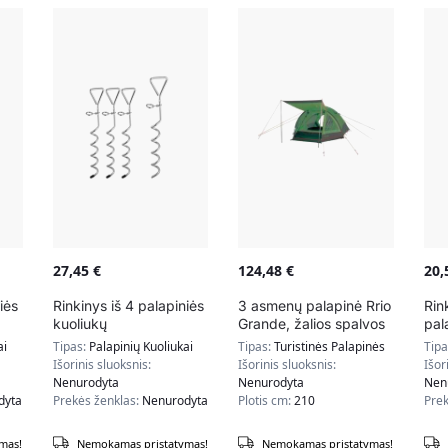
27,45
€
124,48
€
20
iės
Rinkinys iš 4 palapiniės
3 asmenų palapinė Rrio
Rin
kuoliukų
Grande, žalios spalvos
pal
i
42,5×8,5×4,5cm.,
20x
ai
Tipas:
Palapinių Kuoliukai
Tipas:
Turistinės Palapinės
Tip
vos
sidabrinės spalvos
sid
Išorinis sluoksnis:
Išorinis sluoksnis:
Išor
Nenurodyta
Nenurodyta
Nen
dyta
Prekės ženklas:
Nenurodyta
Plotis cm:
210
Prek
mas!
Nemokamas pristatymas!
Nemokamas pristatymas!