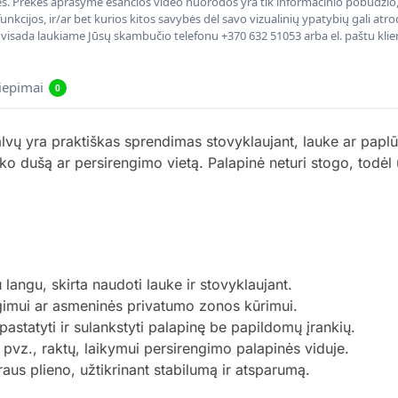
nės. Prekės aprašyme esančios video nuorodos yra tik informacinio pobūdžio, 
nkcijos, ir/ar bet kurios kitos savybės dėl savo vizualinių ypatybių gali at
, visada laukiame Jūsų skambučio telefonu +370 632 51053 arba el. paštu kli
liepimai
0
ų yra praktiškas sprendimas stovyklaujant, lauke ar paplū
lauko dušą ar persirengimo vietą. Palapinė neturi stogo, todė
angu, skirta naudoti lauke ir stovyklaujant.
ngimui ar asmeninės privatumo zonos kūrimui.
pastatyti ir sulankstyti palapinę be papildomų įrankių.
pvz., raktų, laikymui persirengimo palapinės viduje.
us plieno, užtikrinant stabilumą ir atsparumą.