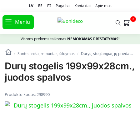
LV
EE
FI
Pagalba
Kontaktai
Apie mus
0
Meniu
Visoms prekėms taikomas
NEMOKAMAS PRISTATYMAS!
Santechnika, remontas, šildymas
Durys, stoglangiai, jų priedai
St
/
/
Durų stogelis 199x99x28cm.,
juodos spalvos
Produkto kodas:
298990