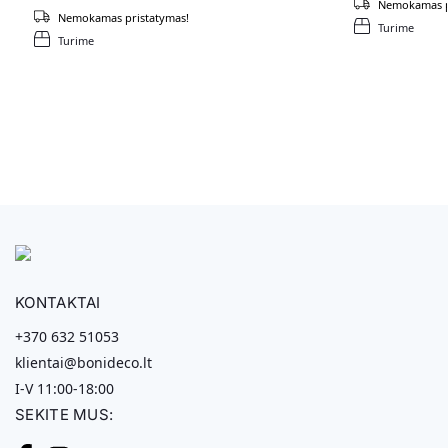
Nemokamas p
Nemokamas pristatymas!
Turime
Turime
KONTAKTAI
+370 632 51053
klientai@bonideco.lt
I-V 11:00-18:00
SEKITE MUS: