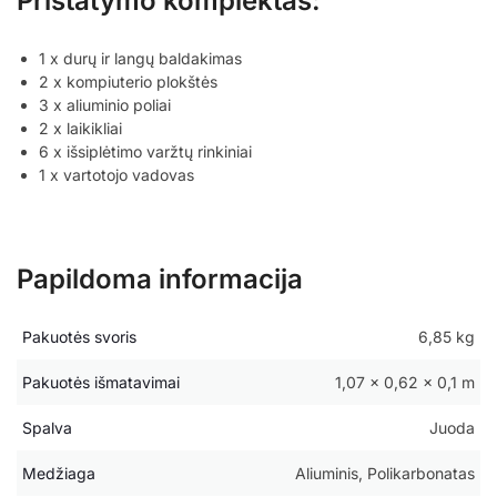
Pristatymo komplektas:
1 x durų ir langų baldakimas
2 x kompiuterio plokštės
3 x aliuminio poliai
2 x laikikliai
6 x išsiplėtimo varžtų rinkiniai
1 x vartotojo vadovas
Papildoma informacija
Pakuotės svoris
6,85 kg
Pakuotės išmatavimai
1,07 × 0,62 × 0,1 m
Spalva
Juoda
Medžiaga
Aliuminis, Polikarbonatas