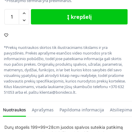
*Pristatymo terminai yra preliminarūs.
Į krepšelį
*Prekių nuotraukos skirtos tik iliustraciniams tikslams ir yra
pavyzdinės. Prekės aprašyme esančios video nuorodos yra tik
informacinio pobūdžio, todėl jose pateikiama informacija gali skirtis
nuo pačios prekės. Originalių produktų spalvos, užrašai, parametrai,
matmenys, dydžiai, funkcijos, ir/ar bet kurios kitos savybės dėl savo
vizualinių ypatybių gali atrodyti kitaip negu realybėje, todėl prašome
vadovautis prekių specifikacijomis, kurios nurodytos prekių kortelėse.
Kilus klausimams, visada laukiame Jūsų skambučio telefonu +370 632
51053 arba el. paštu klientai@bonideco.lt.
Nuotraukos
Aprašymas
Papildoma informacija
Atsiliepima
Durų stogelis 199x99x28cm juodos spalvos suteikia patikimą