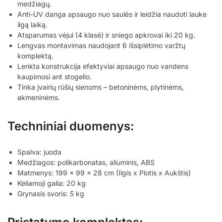
medžiagų.
Anti-UV danga apsaugo nuo saulės ir leidžia naudoti lauke
ilgą laiką.
Atsparumas vėjui (4 klasė) ir sniego apkrovai iki 20 kg.
Lengvas montavimas naudojant 6 išsiplėtimo varžtų
komplektą.
Lenkta konstrukcija efektyviai apsaugo nuo vandens
kaupimosi ant stogelio.
Tinka įvairių rūšių sienoms – betoninėms, plytinėms,
akmeninėms.
Techniniai duomenys:
Spalva: juoda
Medžiagos: polikarbonatas, aliuminis, ABS
Matmenys: 199 x 99 x 28 cm (Ilgis x Plotis x Aukštis)
Keliamoji galia: 20 kg
Grynasis svoris: 5 kg