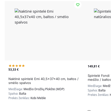
149,81
€
53,33
€
Spintelė Fondi
Naktinė spintelė Emi 40,5x37x40 cm, baltos /
medžio / balto
smėlio spalvos
Medžiaga:
Medži
Medžiaga:
Medžio Drožlių Plokštė (MDP)
Spalva:
Balta
Spalva:
Balta
Prekės ženklas:
Prekės ženklas:
Kobi Meble