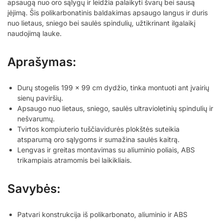
apsaugą nuo oro sąlygų ir leidžia palaikyti švarų bei sausą
įėjimą. Šis polikarbonatinis baldakimas apsaugo langus ir duris
nuo lietaus, sniego bei saulės spindulių, užtikrinant ilgalaikį
naudojimą lauke.
Aprašymas:
Durų stogelis 199 x 99 cm dydžio, tinka montuoti ant įvairių
sienų paviršių.
Apsaugo nuo lietaus, sniego, saulės ultravioletinių spindulių ir
nešvarumų.
Tvirtos kompiuterio tuščiavidurės plokštės suteikia
atsparumą oro sąlygoms ir sumažina saulės kaitrą.
Lengvas ir greitas montavimas su aliuminio poliais, ABS
trikampiais atramomis bei laikikliais.
Savybės:
Patvari konstrukcija iš polikarbonato, aliuminio ir ABS