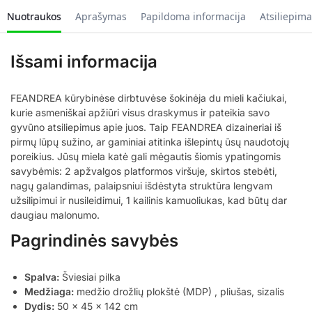
Nuotraukos
Aprašymas
Papildoma informacija
Atsiliepima
Išsami informacija
FEANDREA kūrybinėse dirbtuvėse šokinėja du mieli kačiukai,
kurie asmeniškai apžiūri visus draskymus ir pateikia savo
gyvūno atsiliepimus apie juos. Taip FEANDREA dizaineriai iš
pirmų lūpų sužino, ar gaminiai atitinka išlepintų ūsų naudotojų
poreikius. Jūsų miela katė gali mėgautis šiomis ypatingomis
savybėmis: 2 apžvalgos platformos viršuje, skirtos stebėti,
nagų galandimas, palaipsniui išdėstyta struktūra lengvam
užsilipimui ir nusileidimui, 1 kailinis kamuoliukas, kad būtų dar
daugiau malonumo.
Pagrindinės savybės
Spalva:
Šviesiai pilka
Medžiaga:
medžio drožlių plokštė (MDP) , pliušas, sizalis
Dydis:
50 x 45 x 142 cm