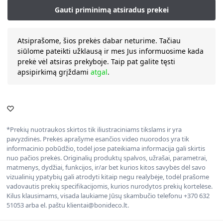
Atsiprašome, šios prekės dabar neturime. Tačiau
siūlome pateikti užklausą ir mes Jus informuosime kada
prekė vėl atsiras prekyboje. Taip pat galite tęsti
apsipirkimą grįždami
atgal
.
*Prekių nuotraukos skirtos tik iliustraciniams tikslams ir yra
pavyzdinės. Prekės aprašyme esančios video nuorodos yra tik
informacinio pobūdžio, todėl jose pateikiama informacija gali skirtis
nuo pačios prekės. Originalių produktų spalvos, užrašai, parametrai,
matmenys, dydžiai, funkcijos, ir/ar bet kurios kitos savybės dėl savo
vizualinių ypatybių gali atrodyti kitaip negu realybėje, todėl prašome
vadovautis prekių specifikacijomis, kurios nurodytos prekių kortelėse.
Kilus klausimams, visada laukiame Jūsų skambučio telefonu +370 632
51053 arba el. paštu klientai@bonideco.lt.