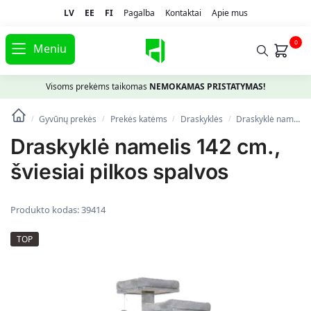
LV
EE
FI
Pagalba
Kontaktai
Apie mus
0
Meniu
Visoms prekėms taikomas
NEMOKAMAS PRISTATYMAS!
Gyvūnų prekės
Prekės katėms
Draskyklės
Draskyklė namelis 142 cm., šviesiai pilkos spalvos
/
/
/
/
Draskyklė namelis 142 cm.,
šviesiai pilkos spalvos
Produkto kodas:
39414
TOP