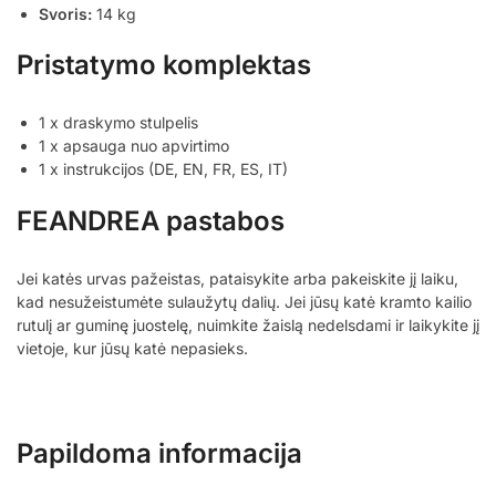
Svoris:
14 kg
Pristatymo komplektas
1 x draskymo stulpelis
1 x apsauga nuo apvirtimo
1 x instrukcijos (DE, EN, FR, ES, IT)
FEANDREA pastabos
Jei katės urvas pažeistas, pataisykite arba pakeiskite jį laiku,
kad nesužeistumėte sulaužytų dalių. Jei jūsų katė kramto kailio
rutulį ar guminę juostelę, nuimkite žaislą nedelsdami ir laikykite jį
vietoje, kur jūsų katė nepasieks.
Papildoma informacija