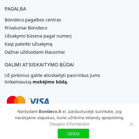
PAGALBA
Bonideco pagalbos centras
Privalumai Bonideco
Užsakymo būsena pagal numerį
Kaip pateikti užsakymą
Dažnai užduodami klausimai
GALIMI ATSISKAITYMO BŪDAI
Už pirkinius galite atsiskaityti pasirinkus Jums
tinkamiausią
mokėjimo būdą.
Naršydami
Bonideco.lt
el. parduotuvėje sutinkate, jog
naudojame slapukus, kurie užtikrina sklandų apsipirkimą.
Svetainių Kūrimas
Daugiau informacijos
GERAI
Copyright © 2026 MB „Bonideco“. Visos teisės saugomos