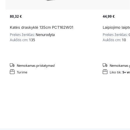
80,32
€
44,99
€
Katės draskyklė 135cm PCT162W01
Laipiojimo laip
Prekės ženklas:
Nenurodyta
Prekės ženklas:
Aukštis cm:
135
Aukštis cm:
10
Nemokamas pristatymas!
Nemokamas p
Turime
Liko tik:
5+ vn